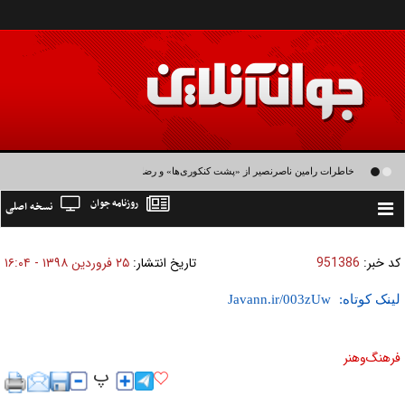
خاطرات رامین ناصرنصیر از «پشت‌ کنکوری‌ها» و رضا داوودنژاد: رضا کودک درون فعالی
روزنامه جوان
نسخه اصلی
داشت و خیلی راحت به شوق می‌آمد
Toggle
navigation
کد خبر:
951386
تاریخ انتشار:
۲۵ فروردين ۱۳۹۸ - ۱۶:۰۴
لینک کوتاه:
فرهنگ‌و‌هنر