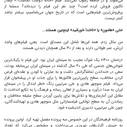
می‌شوند و در جامعه رسوب نمی‌کنند. فیلم «خانه دوست کجاست؟» چقدر
تاکنون فروش کرده است؟ چند نفر این فیلم را دیده‌اند؟ مسلما از
پرفروش‌ترین فیلم‌هایی است که در تاریخ جهان می‌شناسیم، بیشتر نباشد
کمتر نیست.
حتی «هامون» یا «ناخدا خورشید» اینچنین هستند...
من مثال زدم. همه این‌ها شامل این مصداق است. یعنی فیلم‌های واجد
ارزش، عمر طولانی دارند و بعد از ۳۰ سال همچنان دیدنی هستند.
«رحمان ۱۴۰۰» یک شوک عجیب به سینمای ایران بود. این فیلم با رکیک‌ترین
شوخی‌های جنسی که طی ۴۰ سال گذشته در سینمای ایران بی‌سابقه بودند،
سعی در خنداندن تماشاگرانش داشت و به عبارتی با کودن و عقده‌ای فرض
کردن مخاطب، سطح پایین‌ترین فاکتور‌ها را برای جذب او در پیشخوان قرار
می‌داد. فیلم منوچهر هادی و علی سرتیپی زنگ خطر ابتذال را در سینمای
ایران به صدا درآورد و بسیاری از اهالی رسانه و فرهنگ را به تکاپو انداخت تا
مقابل این آمارسازی‌ها و تلاش‌ها برای پایین آوردن سطح سلیقه مخاطبان و
رساندن آن به سطح توانایی فیلمسازانی مثل منوچهر هادی و تهیه‌کنندگانی،
چون علی سرتیپی، تدبیری اندیشیده شود.
روزنامه فرهیختگان در این خصوص سه پرونده مفصل تهیه کرد. اولین پرونده
به چینش اکران‌های نوروزی می‌پرداخت و مشخص می‌کرد که تعداد