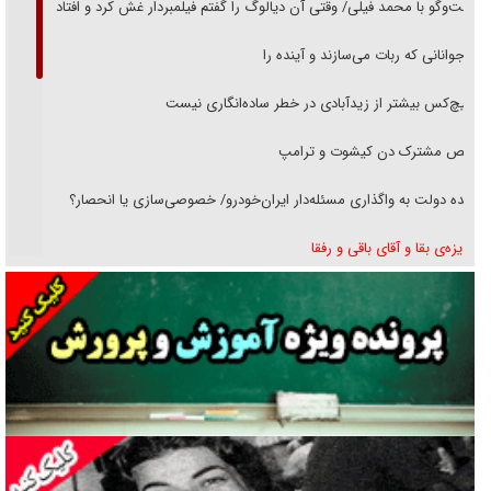
گفت‌وگو با محمد فیلی/ وقتی آن دیالوگ را گفتم فیلمبردار غش کرد و افتاد
نوجوانانی که ربات می‌سازند و آینده را
هیچ‌کس بیشتر از زیدآبادی در خطر ساده‌انگاری نیست
رقص مشترک دن کیشوت و ترامپ
دنده دولت به واگذاری مسئله‌دار ایران‌خودرو/ خصوصی‌سازی یا انحصار؟
غریزه‌ی بقا و آقای باقی و رفقا
جراحی‌های زیبایی با مدرک فوق‌دیپلم! + گفت‌وگو با متهم
گفت‌وگو با همسر یکی از شهدای جنگ رمضان/ پیکر بی‌سر شهید را از
انگشت‌های پا شناسایی کردیم
نسلی که آنلاین الگو می‌گیرد
گفت‌وگو با آیت‌الله جاودان/ جفای مخالفان مکانت معنوی رهبر شهید را