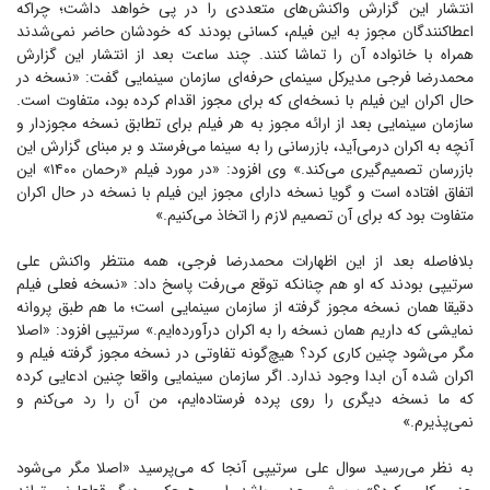
انتشار این گزارش واکنش‌های متعددی را در پی خواهد داشت؛ چراکه
اعطاکنندگان مجوز به این فیلم، کسانی بودند که خودشان حاضر نمی‌شدند
همراه با خانواده آن را تماشا کنند. چند ساعت بعد از انتشار این گزارش
محمدرضا فرجی مدیرکل سینمای حرفه‌ای سازمان سینمایی گفت: «نسخه در
حال اکران این فیلم با نسخه‌ای که برای مجوز اقدام کرده بود، متفاوت است.
سازمان سینمایی بعد از ارائه مجوز به هر فیلم برای تطابق نسخه مجوزدار و
آنچه به اکران درمی‌آید، بازرسانی را به سینما می‌فرستد و بر مبنای گزارش این
بازرسان تصمیم‌گیری می‌کند.» وی افزود: «در مورد فیلم «رحمان ۱۴۰۰» این
اتفاق افتاده است و گویا نسخه دارای مجوز این فیلم با نسخه در حال اکران
متفاوت بود که برای آن تصمیم لازم را اتخاذ می‌کنیم.»
بلافاصله بعد از این اظهارات محمدرضا فرجی، همه منتظر واکنش علی
سرتیپی بودند که او هم چنانکه توقع می‌رفت پاسخ داد: «نسخه فعلی فیلم
دقیقا همان نسخه مجوز گرفته از سازمان سینمایی است؛ ما هم طبق پروانه
نمایشی که داریم همان نسخه را به اکران درآورده‌ایم.» سرتیپی افزود: «اصلا
مگر می‌شود چنین کاری کرد؟ هیچ‌گونه تفاوتی در نسخه مجوز گرفته فیلم و
اکران شده آن ابدا وجود ندارد. اگر سازمان سینمایی واقعا چنین ادعایی کرده
که ما نسخه دیگری را روی پرده فرستاده‌ایم، من آن را رد می‌کنم و
نمی‌پذیرم.»
به نظر می‌رسید سوال علی سرتیپی آنجا که می‌پرسید «اصلا مگر می‌شود