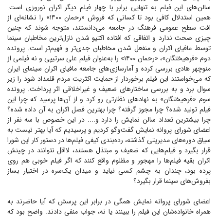
سالن‌های این فیلم به تنهایی برابر با چهار فیلم دیگر اکران نوروزی است.
همین استدلال کافی بود تا کسانی که فروش «رحمان ۱۴۰۰» را نشانه‌ای از
افت سطح عمومی فرهنگ در جامعه می‌دانستند، متوجه شوند که چنین
چیزی صحت ندارد و اتفاقی که افتاده اکتیو شدن نازل‌ترین مخاطبان سینما
توسط مافیای اکران و منفعل شدن مخاطبان جدی‌تر و فهیم‌تر است. پرونده
دوم «فرهیختگان»، «رحمان ۱۴۰۰» را به‌عنوان فیلم علی سرتیپی و نه فیلمی از
منوچهر هادی بررسی کرده و آمارسازی‌های جامعه مافیای اکران سینمای ایران
که می‌خواستند این فیلم برخوردار از حمایت اکثریت مردم قلمداد شود را زیر
سوال برد و به بررسی ساختار‌های ضعیف و غیراخلاقی اثر پرداخت. پرونده
سوم «فرهیختگان» به نهاد‌های نظارتی رو کرد و از آن‌ها پرسید که چرا این
فیلم تولید شده؟ چرا مجوز گرفته؟ چرا بهترین فصل اکران به آن داده شده؟
چرا بیشترین تعداد سالن نمایش را دارد و.... در این خصوص با سه نفر از
اعضای شورای پروانه نمایش گفت‌وگو کردیم و پرسیدیم که آیا بهتر نیست به
سیاق دوره‌های مدیریتی گذشته، رده‌بندی کیفی فیلم‌ها در دستور کار این شورا
قرار بگیرد و فیلم‌هایی که ضعیف و مبتذل هستند، لااقل نتوانند در چینش
اکران بقیه فیلم‌ها را مهجور و مظلوم واقع کنند که اگر فیلم خوبی هم روی
پرده بود، چندان به چشم کسی نیاید و میدان یک‌سره در اختیار بساز
بفروش‌های سینما قرار بگیرد؟
اعضای شورای پروانه نمایش همگی در برابر این پرسش که آیا حاضرند به
همراه خانواده‌شان این فیلم را ببینند یا نه، جواب منفی دادند. واضح بود که