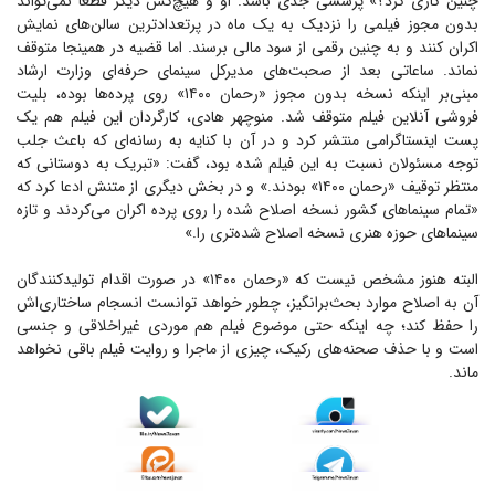
چنین کاری کرد؟» پرسشی جدی باشد. او و هیچ‌کس دیگر قطعا نمی‌تواند
بدون مجوز فیلمی را نزدیک به یک ماه در پرتعدادترین سالن‌های نمایش
اکران کنند و به چنین رقمی از سود مالی برسند. اما قضیه در همینجا متوقف
نماند. ساعاتی بعد از صحبت‌های مدیرکل سینمای حرفه‌ای وزارت ارشاد
مبنی‌بر اینکه نسخه بدون مجوز «رحمان ۱۴۰۰» روی پرده‌ها بوده، بلیت
فروشی آنلاین فیلم متوقف شد. منوچهر هادی، کارگردان این فیلم هم یک
پست اینستاگرامی منتشر کرد و در آن با کنایه به رسانه‌ای که باعث جلب
توجه مسئولان نسبت به این فیلم شده بود، گفت: «تبریک به دوستانی که
منتظر توقیف «رحمان ۱۴۰۰» بودند.» و در بخش دیگری از متنش ادعا کرد که
«تمام سینما‌های کشور نسخه اصلاح شده را روی پرده اکران می‌کردند و تازه
سینما‌های حوزه هنری نسخه اصلاح شده‌تری را.»
البته هنوز مشخص نیست که «رحمان ۱۴۰۰» در صورت اقدام تولید‌کنندگان
آن به اصلاح موارد بحث‌برانگیز، چطور خواهد توانست انسجام ساختاری‌اش
را حفظ کند؛ چه اینکه حتی موضوع فیلم هم موردی غیراخلاقی و جنسی
است و با حذف صحنه‌های رکیک، چیزی از ماجرا و روایت فیلم باقی نخواهد
ماند.