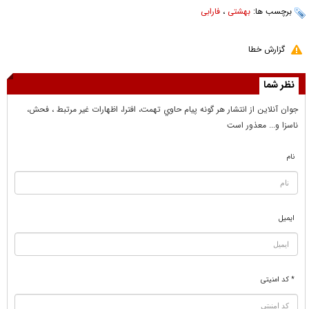
برچسب ها:
بهشتی
،
فارابی
گزارش خطا
نظر شما
جوان آنلاين از انتشار هر گونه پيام حاوي تهمت، افترا، اظهارات غير مرتبط ، فحش،
ناسزا و... معذور است
نام
ایمیل
* کد امنیتی