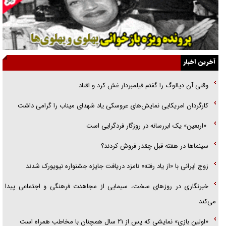
ارتقا می‌داد
راننده مست به قانون می‌خندد
همه آقای دوربینی شده‌ایم!
آخرین اخبار
قصه ناتمام سرویس مدارس
وقتی آن دیالوگ را گفتم فیلمبردار غش کرد و افتاد
آیا مقاومت فلسطین خلع‌سلاح می‌شود؟
کارگردان امریکایی نمایش‌های عروسکی یاد شهدای میناب را گرامی داشت
الگوی وحدت‌آفرین در ادراک سیاست خارجی
«اربعین» یک ابررسانه در روزگار فردگرایی است
سینما‌ها در هفته قبل چقدر فروش کردند؟
زوج ایرانی با «از یاد رفته» نامزد دریافت جایزه جشنواره نیویورک شدند
خبرنگاری در روزهای سخت، سیمایی از مجاهدت فرهنگی و اجتماعی پیدا
می‌کند
«اولین بازی» نمایشی که پس از ۲۱ سال همچنان با مخاطب همراه است