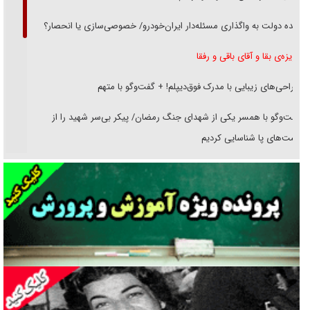
دنده دولت به واگذاری مسئله‌دار ایران‌خودرو/ خصوصی‌سازی یا انحصار؟
غریزه‌ی بقا و آقای باقی و رفقا
جراحی‌های زیبایی با مدرک فوق‌دیپلم! + گفت‌وگو با متهم
گفت‌وگو با همسر یکی از شهدای جنگ رمضان/ پیکر بی‌سر شهید را از
انگشت‌های پا شناسایی کردیم
نسلی که آنلاین الگو می‌گیرد
گفت‌وگو با آیت‌الله جاودان/ جفای مخالفان مکانت معنوی رهبر شهید را
ارتقا می‌داد
راننده مست به قانون می‌خندد
همه آقای دوربینی شده‌ایم!