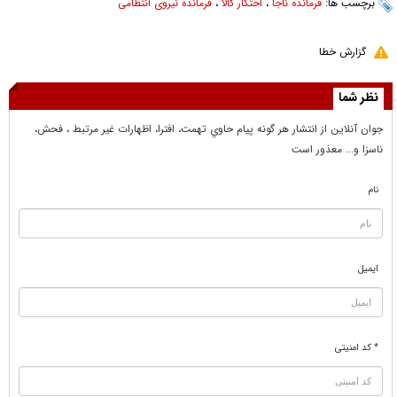
برچسب ها:
فرمانده ناجا
،
احتکار کالا
،
فرمانده نیروی انتظامی
گزارش خطا
نظر شما
جوان آنلاين از انتشار هر گونه پيام حاوي تهمت، افترا، اظهارات غير مرتبط ، فحش،
ناسزا و... معذور است
نام
ایمیل
* کد امنیتی