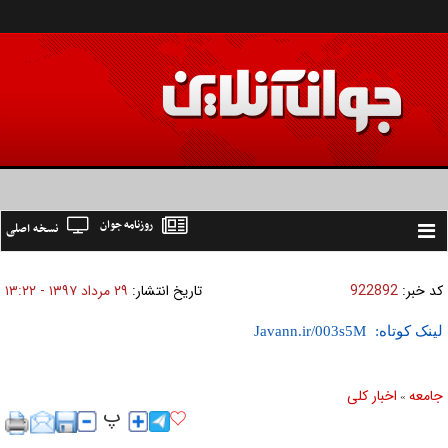
روزنامه جوان
نسخه اصلی
Toggle
navigation
کد خبر:
922892
تاریخ انتشار:
۲۹ مرداد ۱۳۹۷ - ۱۳:۲۲
لینک کوتاه:
جامعه
اخبار كلی
»