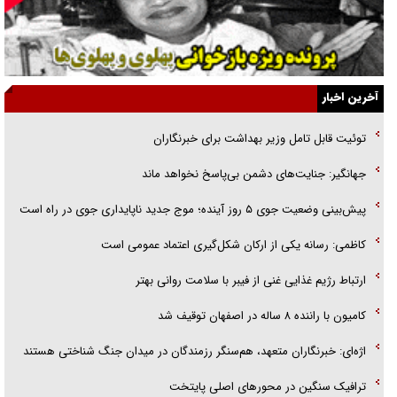
قصه ناتمام سرویس مدارس
آیا مقاومت فلسطین خلع‌سلاح می‌شود؟
الگوی وحدت‌آفرین در ادراک سیاست خارجی
آخرین اخبار
گفتگوی دکتر اخوان مدیرمسئول روزنامه جوان با برنامه تلویزیونی «نبرد
توئیت قابل تامل وزیر بهداشت برای خبرنگاران
هرمز»
جهانگیر: جنایت‌های دشمن بی‌پاسخ نخواهد ماند
امام حسین (ع) کشته سیرت‌های عصر جاهلی شد
پیش‌بینی وضعیت جوی ۵ روز آینده؛ موج جدید ناپایداری جوی در راه است
فریاد‌ها و ناله‌های دوستان مبارزدلم را آتش می‌زد
کاظمی: رسانه یکی از ارکان شکل‌گیری اعتماد عمومی است
ارتباط رژیم غذایی غنی از فیبر با سلامت روانی بهتر
کامیون با راننده ۸ ساله در اصفهان توقیف شد
اژه‌ای: خبرنگاران متعهد، هم‌سنگر رزمندگان در میدان جنگ شناختی هستند
ترافیک سنگین در محورهای اصلی پایتخت