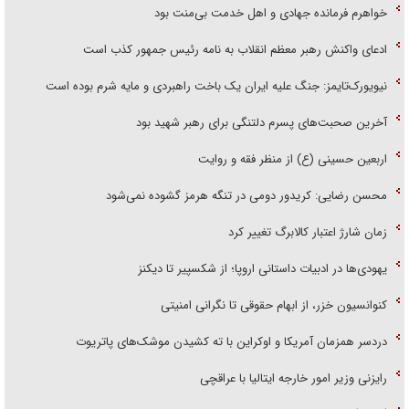
خواهرم فرمانده جهادی و اهل خدمت بی‌منت بود
ادعای واکنش رهبر معظم انقلاب به نامه رئیس جمهور کذب است
نیویورک‌تایمز: جنگ علیه ایران یک باخت راهبردی و مایه شرم بوده است
آخرین صحبت‌های پسرم دلتنگی برای رهبر شهید بود
اربعین حسینی (ع) از منظر فقه و روایت
محسن رضایی: کریدور دومی در تنگه هرمز گشوده نمی‌شود
زمان شارژ اعتبار کالابرگ تغییر کرد
یهودی‌ها در ادبیات داستانی اروپا؛ از شکسپیر تا دیکنز
کنوانسیون خزر، از ابهام حقوقی تا نگرانی امنیتی
دردسر همزمان آمریکا و اوکراین با ته کشیدن موشک‌های پاتریوت
رایزنی وزیر امور خارجه ایتالیا با عراقچی