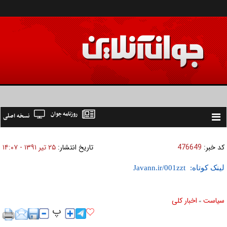
روزنامه جوان
نسخه اصلی
Toggle
navigation
کد خبر:
476649
تاریخ انتشار:
۲۵ تير ۱۳۹۱ - ۱۴:۰۷
لینک کوتاه:
سیاست
اخبار کلی
»