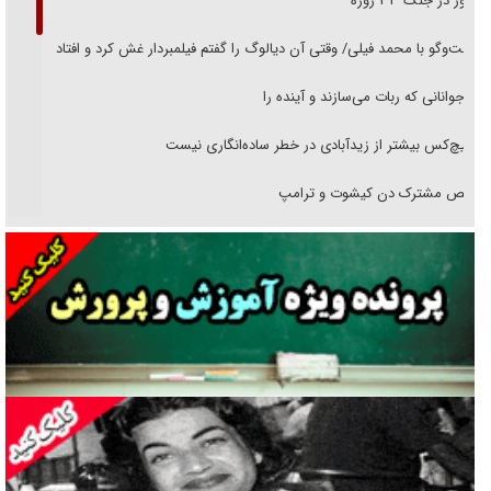
حضور در جنگ ۳۳ روزه
گفت‌وگو با محمد فیلی/ وقتی آن دیالوگ را گفتم فیلمبردار غش کرد و افتاد
نوجوانانی که ربات می‌سازند و آینده را
هیچ‌کس بیشتر از زیدآبادی در خطر ساده‌انگاری نیست
رقص مشترک دن کیشوت و ترامپ
دنده دولت به واگذاری مسئله‌دار ایران‌خودرو/ خصوصی‌سازی یا انحصار؟
غریزه‌ی بقا و آقای باقی و رفقا
جراحی‌های زیبایی با مدرک فوق‌دیپلم! + گفت‌وگو با متهم
گفت‌وگو با همسر یکی از شهدای جنگ رمضان/ پیکر بی‌سر شهید را از
انگشت‌های پا شناسایی کردیم
نسلی که آنلاین الگو می‌گیرد