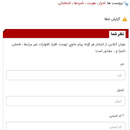
برچسب ها:
احراز
،
هویت
،
نامزدها
،
انتخاباتی
گزارش خطا
نظر شما
جوان آنلاين از انتشار هر گونه پيام حاوي تهمت، افترا، اظهارات غير مرتبط ، فحش،
ناسزا و... معذور است
نام
ایمیل
* کد امنیتی