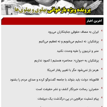
گفت‌وگو با آیت‌الله جاودان/ جفای مخالفان مکانت معنوی رهبر شهید را
ارتقا می‌داد
آخرین اخبار
راننده مست به قانون می‌خندد
ایران به مصاف حقوقی جنایتکاران می‌رود
همه آقای دوربینی شده‌ایم!
پزشکیان: نه تسلیم می‌شویم و نه تعظیم می‌کنیم
قصه ناتمام سرویس مدارس
منبر و تریبون را علیه وحدت نکنید
آیا مقاومت فلسطین خلع‌سلاح می‌شود؟
پزشکیان به «جوان»: محاصره هستیم | کمبود نداریم
هرمز باز نمی‌شود مگر با تغییر رفتار امریکا
قائم‌پناه: دولت باید بتواند با جامعه گفت‌و‌گو کرده و صدای مردم را بشنود
حضرتی: رسالت خبرنگار کشف و نشر حقیقت است
پیام تسلیت عراقچی در پی درگذشت یک دیپلمات