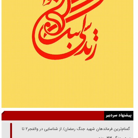
پیشنهاد سردبیر
از گمنام‌ترین فرماندهان شهید جنگ رمضان/ از شناسایی در والفجر۲ تا