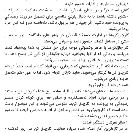
دربرخي سازمان‌ها و ادارات حضور دارند.
كافي است درگير پرونده‌اي قضائي باشيد و به شدت به كمك يك راهنما
احتياج داشته باشيد يا به دنبال پارتي مناسبي براي تسهيل در روند رسيدگي
به پرونده خود باشيد. اگر جيبتان هم پر پول باشد، بلافاصله سرو كله اين افراد
پيدا مي‌شود.
كارچاق‌كن‌ها در ادارات دستگاه قضائي در راهروهاي دادگاه‌ها، بين مردم و
حتي در محافل قضات حضور دارند و جولان مي‌دهند.
كار چاق‌كن‌ها با ظاهر وكسوتي موجه براي حل مشكل به شما پيشنهاد كمك
مي‌كنند و زماني كه از آنها بخواهيد درباره چگونگي توانايي‌اش پاسخ دهد، با
ژست مديريتي و جملاتي زيبا با شما صحبت مي‌كنند.
در نهايت اينكه اگر با شگرد‌هاي كلاهبرداري اين افراد آشنا نباشيد، حتماً در دام
كارچاق كن‌ها گرفتار مي‌شويد، شايد كارتان انجام شود، اما به طور حتم متحمل
هزينه زيادي مي‌شويد.
همه در دام كار چاق كن‌ها
البته تحقيقات نشان مي‌دهد كه تنها افراد ساده لوح هدف كارچاق كن نيستند
و در برخي موارد افراد تحصيلكرده و مطلع هم براي كوتاه كردن مسير
رسيدگي به پرونده به كارچاق كن‌ها متوسل مي‌شوند و اين موضوع باعث
شده است كه كارچاق‌كن‌ها در تمامي مراحل از اطاله دادرسي گرفته تا صدور
احكام حضور فعالي داشته باشند.
۴ هزار نفرشان دستگير شدند
اما در تازه‌ترين آمار اعلام شده درباره فعاليت كارچاق كن ها، روز گذشته -