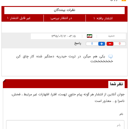
نظرات بینندگان
در انتظار بررسی:
غیر قابل انتشار:
۱
انتشار یافته:
۱
حمید
۰۳:۱۵ - ۱۳۹۵/۰۹/۱۲
|
|
پاسخ
0
0
یکی هم میگن در تربت حیدریه دستگیر شده کار چاق کن
خخخخخخختت
نظر شما
جوان آنلاين از انتشار هر گونه پيام حاوي تهمت، افترا، اظهارات غير مرتبط ، فحش،
ناسزا و... معذور است
نام