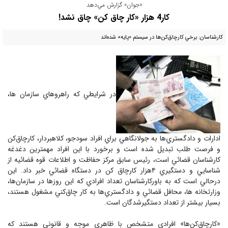
«جوان» گزارش مي‌دهد
كار4 هزار «كار چاق كن» چاق نشد!
كارشناسان: برخي كارچاق‌كن‌ها در سيستم «پايه» شده‌اند
در شرايطي كه راهروهاي سازمان ها،
ادارات و دادگستري‌ها به جولانگاهي براي افراد سودجو، كلاهبردار، كارچاق‌كن
و فرصت‌ طلب تبديل شده است و برخورد با اين افراد مهمترين دغدغه
كارشناسان قضائي است، رئيس سابق مركز حفاظت و اطلاعات قوه قضائيه از
شناسايي و دستگيري ۴هزار كارچاق كن در دستگاه قضائي خبر داد. اين
درحالي است كه به باوركارشناسان تعداد افرادي كه اين روزها در سازمان‌ها،
وزارتخانه ها، محافل قضائي و دادگستري‌ها به كار چاق‌كني مشغول هستند،
بسيار بيشتر از تعداد دستگيرشدگان است.
«كارچاق‌كن‌ها» افرادي متشخص با ظاهري موجه و قانوني هستند كه