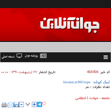
روزنامه جوان
نسخه اصلی
Toggle
navigation
کد خبر:
468406
تاریخ انتشار:
۲۷ ارديبهشت ۱۳۹۱ - ۰۰:۰۰
لینک کوتاه:
تعداد نظرات:
۱ نظر
جامعه
حوادث | انتظامی
»