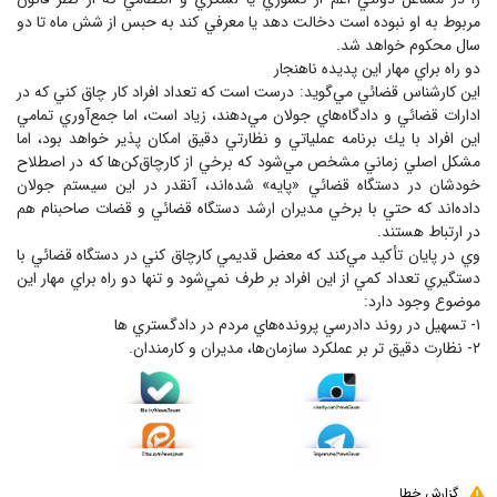
مربوط به او نبوده است دخالت دهد يا معرفي كند به حبس از شش ماه تا دو
سال محكوم خواهد شد.
دو راه براي مهار اين پديده ناهنجار
اين كارشناس قضائي مي‌گويد: درست است كه تعداد افراد كار چاق كني كه در
ادارات قضائي و دادگاه‌هاي جولان مي‌دهند، زياد است، اما جمع‌آوري تمامي
اين افراد با يك برنامه عملياتي و نظارتي دقيق امكان پذير خواهد بود، اما
مشكل اصلي زماني مشخص مي‌شود كه برخي از كارچاق‌كن‌ها كه در اصطلاح
خودشان در دستگاه قضائي «پايه» شده‌اند، آنقدر در اين سيستم جولان
داده‌اند كه حتي با برخي مديران ارشد دستگاه قضائي و قضات صاحبنام هم
در ارتباط هستند.
وي در پايان تأكيد مي‌كند كه معضل قديمي كارچاق كني در دستگاه قضائي با
دستگيري تعداد كمي از اين افراد بر طرف نمي‌شود و تنها دو راه براي مهار اين
موضوع وجود دارد:
۱- تسهيل در روند دادرسي پرونده‌هاي مردم در دادگستري ها
۲- نظارت دقيق تر بر عملكرد سازمان‌ها، مديران و كارمندان.
گزارش خطا