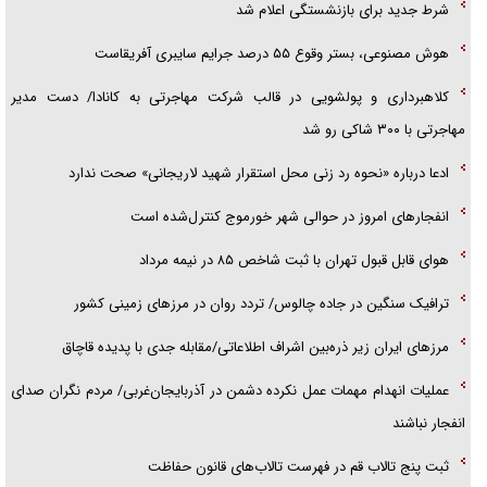
شرط جدید برای بازنشستگی اعلام شد
هوش مصنوعی، بستر وقوع ۵۵ درصد جرایم سایبری آفریقاست
کلاهبرداری و پولشویی در قالب شرکت مهاجرتی به کانادا/ دست مدیر
مهاجرتی با ۳۰۰ شاکی رو شد
ادعا درباره «نحوه رد زنی محل استقرار شهید لاریجانی» صحت ندارد
انفجار‌های امروز در حوالی شهر خورموج کنترل‌شده است
هوای قابل قبول تهران با ثبت شاخص ۸۵ در نیمه مرداد
ترافیک سنگین در جاده چالوس/ تردد روان در مرز‌های زمینی کشور
مرز‌های ایران زیر ذره‌بین اشراف اطلاعاتی/مقابله جدی با پدیده قاچاق
عملیات انهدام مهمات عمل نکرده دشمن در آذربایجان‌غربی/ مردم نگران صدای
انفجار نباشند
ثبت پنج تالاب قم در فهرست تالاب‌های قانون حفاظت