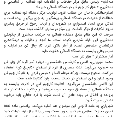
سه‌شنبه- ‌رئيس سابق مركز حفاظت و اطلاعات قوه قضائيه از شناسايي و
دستگيري ۴ هزار كار چاق كن در دستگاه قضائي خبر داد.
اصغرجهانگير، با بيان اين مطلب افزود: اولويت مركز دستگاه قوه قضائيه براي
حفاظت از حقيقت در دستگاه قضائي، پيشگيري به جاي پيگيري بوده است و
تلاش براي ايجاد اميدواري در شهروندان و ارباب رجوع از طريق پيگيري
سريع شكايات از ديگر اقدامات اين مركز در ساليان گذشته بوده است.
هرچند كه اين مقام سابق دستگاه قضائي به جزئيات بيشتري از چگونگي
دستگيري اين افراد اشاره‌اي نكرده است، اما آنچه از نظرات و ديدگاه‌هاي
كارشناسان مشخص است، از آمار بالاي افراد كار چاق كن در ادارات و
سازمان‌هاي وابسته به دستگاه قضائي حكايت دارد.
آمار بيشتر از ۴ هزار نفر است
محمد شهرياري، قاضي و كارشناس دادگستري، درباره آمار افراد كار چاق كن
به «جوان» مي‌گويد: اينكه بسياري از افراد از اصطلاح «كارچاق كن» استفاده
مي‌كنند، صحيح نيست، چراكه درعلم قضا و دادرسي فردي به نام كار چاق كن
وجود ندارد و اين اصطلاح در ادبيات عاميانه وارد گفتارها شده است.
اين قاضي دادگستري مي‌افزايد: فعاليت كارچاق كني در ادارات وابسته به
دستگاه قضائي از مصاديق جرم محسوب مي‌شود و چنانچه دخالت در يك
پرونده يا اخلال در روند عادي آن ثابت شود، با فرد خاطي بايد برخورد
قضائي صورت گيرد.
شهرياري به ماده قانوني اين موضوع هم اشاره مي‌كند: براساس ماده ۵۵۵
قانون مجازات اسلامي هر كس بدون سمت رسمي يا اذن از طرف دولت خود
را در مشاغل دولتي اعم از كشوري يا لشكري و انتظامي كه از نظر قانون