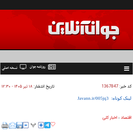
روزنامه جوان
نسخه اصلی
Toggle
navigation
کد خبر:
1367847
تاریخ انتشار:
۱۸ تير ۱۴۰۵ - ۱۲:۳۰
لینک کوتاه:
اقتصاد
اخبار کلی
»