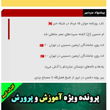
پیشنهاد سردبیر
بازتاب روزنامه جوان ۱۵ مرداد در شبکه خبر
امام حسین (ع) کشته سیرت‌های عصر جاهلی شد
پیاده روی جاماندگان اربعین حسینی در تهران - ۲
پیاده روی جاماندگان اربعین حسینی در تهران - ۱
فریاد‌ها و ناله‌های دوستان مبارزدلم را آتش می‌زد
تغییر رویه دشمن در ترور از شیخ فضل‌الله تا مصباح یزدی
خرید قسطی اولش خنده و آخرش گریه است!
فوتبال و آن «بالا»!
راهبرد غافلگیری با نسل جدید پهپاد‌ها