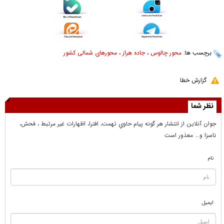
برچسب ها:
محور چالوس
،
جاده هراز
،
محورهای شمالی کشور
گزارش خطا
نظر شما
جوان آنلاين از انتشار هر گونه پيام حاوي تهمت، افترا، اظهارات غير مرتبط ، فحش،
ناسزا و... معذور است
نام
ایمیل