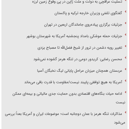
تسلیت عراقچی به دولت و ملت ژاپن در پی وقوع زمین لرزه
گفتگوی تلفنی وزیران خارجه ترکیه و پاکستان
جزئیات برگزاری پیاده‌روی جاماندگان اربعین در تهران
جزئیات حمله موشکی بامداد پنجشنبه آمریکا به شهرستان بوشهر
تغییر رویه دشمن در ترور از شیخ فضل‌الله تا مصباح یزدی
محسن رضایی: کریدور دومی در تنگه هرمز گشوده نمی‌شود
عربستان همچنان میزبان مراحل پایانی لیگ نخبگان آسیا
آمریکا به هیچ توافقی پایبند نیست/مقاومت با قدرت باقی می‌ماند
ادامه حیات بنگاه‌های اقتصادی بدون حمایت جدی مالیاتی و بیمه‌ای ممکن
نیست
مذاکرات تنگه هرمز با عمان دوجانبه است؛ موضوعات ایران و آمریکا بعداً بررسی
می‌شود