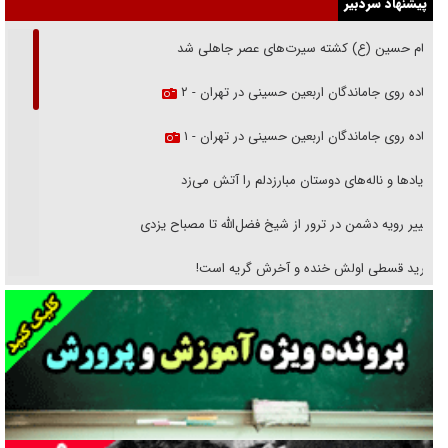
پیشنهاد سردبیر
امام حسین (ع) کشته سیرت‌های عصر جاهلی شد
پیاده روی جاماندگان اربعین حسینی در تهران - ۲
پیاده روی جاماندگان اربعین حسینی در تهران - ۱
فریاد‌ها و ناله‌های دوستان مبارزدلم را آتش می‌زد
تغییر رویه دشمن در ترور از شیخ فضل‌الله تا مصباح یزدی
خرید قسطی اولش خنده و آخرش گریه است!
فوتبال و آن «بالا»!
راهبرد غافلگیری با نسل جدید پهپاد‌ها
جنجال پزشکان تقلبی در صنعت زیبایی
یهودی‌ها در ادبیات داستانی اروپا؛ از شکسپیر تا دیکنز