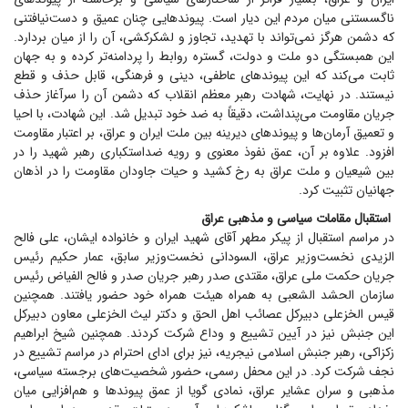
ناگسستنی میان مردم این دیار است. پیوند‌هایی چنان عمیق و دست‌نیافتنی
که دشمن هرگز نمی‌تواند با تهدید، تجاوز و لشکرکشی، آن را از میان بردارد.
این همبستگی دو ملت و دولت، گستره روابط را پردامنه‌تر کرده و به جهان
ثابت می‌کند که این پیوند‌های عاطفی، دینی و فرهنگی، قابل حذف و قطع
نیستند. در نهایت، شهادت رهبر معظم انقلاب که دشمن آن را سرآغاز حذف
جریان مقاومت می‌پنداشت، دقیقاً به ضد خود تبدیل شد. این شهادت، با احیا
و تعمیق آرمان‌ها و پیوند‌های دیرینه بین ملت ایران و عراق، بر اعتبار مقاومت
افزود. علاوه بر آن، عمق نفوذ معنوی و رویه ضداستکباری رهبر شهید را در
بین شیعیان و ملت عراق به رخ کشید و حیات جاودان مقاومت را در اذهان
جهانیان تثبیت کرد.
استقبال مقامات سیاسی و مذهبی عراق
در مراسم استقبال از پیکر مطهر آقای شهید ایران و خانواده ایشان، علی فالح
الزیدی نخست‌وزیر عراق، السودانی نخست‌وزیر سابق، عمار حکیم رئیس
جریان حکمت ملی عراق، مقتدی صدر رهبر جریان صدر و فالح الفیاض رئیس
سازمان الحشد الشعبی به همراه هیئت همراه خود حضور یافتند. همچنین
قیس الخزعلی دبیرکل عصائب اهل الحق و دکتر لیث الخزعلی معاون دبیرکل
این جنبش نیز در آیین تشییع و وداع شرکت کردند. همچنین شیخ ابراهیم
زکزاکی، رهبر جنبش اسلامی نیجریه، نیز برای ادای احترام در مراسم تشییع در
نجف شرکت کرد. در این محفل رسمی، حضور شخصیت‌های برجسته سیاسی،
مذهبی و سران عشایر عراق، نمادی گویا از عمق پیوند‌ها و هم‌افزایی میان