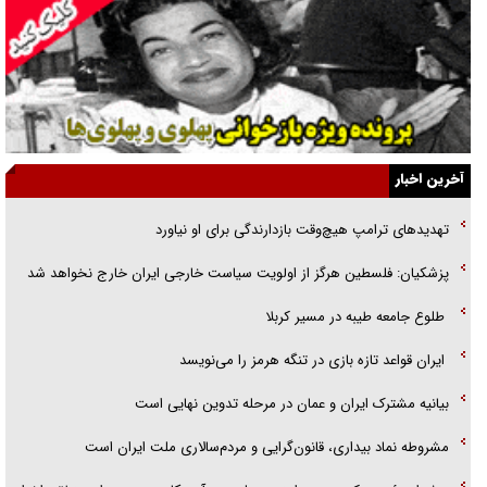
گفت‌وگو با خواهر یکی از شهدای جنگ رمضان/ خواهرم فرمانده جهادی و
اهل خدمت بی‌منت بود
جزئیات شکنجه‌هایم فراتر از آن است که در بیان بگنجد!
گزارش «جوان» از قوانین سخت‌گیرانه ۶ قاره در برابر یورش به پاسگاه‌های
آخرین اخبار
پلیس
تهدید‌های ترامپ هیچ‌وقت بازدارندگی برای او نیاورد
تحلیل ابعاد پیام رهبر انقلاب به حزب‌الله/ مقاومت نقشه راه آینده غرب آسیا
پزشکیان: فلسطین هرگز از اولویت سیاست خارجی ایران خارج نخواهد شد
گفت‌و‌گو اختصاصی با همسر فرمانده شهید حزب‌الله لبنان/ هر شبش شب
طلوع جامعه طیبه در مسیر کربلا
قدر بود
ایران قواعد تازه بازی در تنگه هرمز را می‌نویسد
بیانیه مشترک ایران و عمان در مرحله تدوین نهایی است
مشروطه نماد بیداری، قانون‌گرایی و مردم‌سالاری ملت ایران است