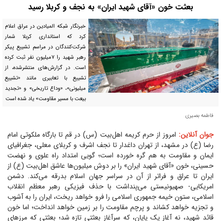
بعثت خون «آقای شهید ایران» به نجف و کربلا رسید
خبرنگار شبکه المیادین در عراق اعلام
کرد که استانداری کربلا شمار
شرکت‌کنندگان در مراسم تشییع پیکر
رهبر شهید را ۷میلیون نفر ثبت کرده
است. در گزارش‌های منتشرشده، از
تشییع با تعابیری مانند «تشییع
میلیونی»، «وداع تاریخی» و «تجدید
بیعت با مسیر مقاومت» یاد شده است
فاطمه بصیری
جوان آنلاین:
امروز از حرم کریمه اهل‌بیت (س) در قم تا بارگاه ملکوتی امام
رضا (ع) در مشهد، از تهران داغدار تا نجف اشرف و کربلای معلی، جغرافیای
ایمان و مقاومت به هم گره خورده است؛ گویی امتداد راه علوی و نهضت
حسینی، خون «آقای شهید ایران» را بر دوش میلیون‌ها عاشق اهل‌بیت (ع) از
ایران تا عراق و فراتر از آن در سراسر جهان اسلام بدرقه می‌کند. دشمن
امریکایی- صهیونیستی می‌پنداشت با حذف فیزیکی رهبر معظم انقلاب
اسلامی، ستون خیمه جمهوری اسلامی را فرو خواهد ریخت، ایران را به آشوب
و تجزیه خواهد کشاند و پرچم مقاومت را بر زمین خواهد انداخت؛ اما خون
قائد شهید، نه آغاز یک پایان، که سرآغاز بعثتی تازه شد؛ بعثتی که مرز‌های