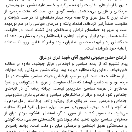
عمیق با آرمان‌های مقاومت را زنده می‌کرد و خصم علیه دشمن صهیونیستی-
امریکایی را فزونی می‌بخشید. مراسم گویای این است که بعثت مردمی، از
خاک ایران تا عمق عراق و تا همه مردم بیدار منطقه‌ای که در صف شرافت و
مقاومت صف‌آرایی کرده‌اند، امتداد یافته و مرز‌های سیاسی را در هم نوردیده
است و امروز به حماسه‌ای فراملی و منطقه‌ای بدل گشته است. در حقیقت،
شکوه همدلی مردم ایران و عراق، ابعادی فرامنطقه‌ای دارد و نشان می‌دهد که
جایگاه این رهبر شهید، محصور به ایران نبوده و امریکا با این ترور، یک منطقه
را علیه خود شورانده است.
فرامتن حضور میلیونی تشییع آقای شهید ایران در عراق
پیام تشییع که از بدنه سیاسی و اجتماعی عراق جوشید، علاوه بر مطالبه
خون‌خواهی، حاوی یک مطالبه دیرینه بود: اینکه دشمن امریکایی باید مجازات
و از منطقه حذف شود. این مراسم، بازخوانی حیات سیاسی مقاومت در دل
مردم بود و به دشمن فهماند که حذف مقاومت از عراق، با دستورالعمل و نفوذ
ساختاری در عرصه سیاسی امکان‌پذیر نیست، چراکه ریشه آن در لایه‌های
اجتماعی نفوذ کرده و فراتر از ساختار‌های سیاسی و نظامی، دارای مشروعیتی
اجتماعی و مردمی است. در واقع، عراق رویکرد واقعی برخاسته از دل مردم را،
نه آنچه را که در برخی تریبون‌های سیاسی برای تسهیل نفوذ امریکا مخابره
می‌شود، به تصویر کشید. از سوی دیگر، استقبال باشکوه مردم عراق از
مسئولان سیاسی ایران، نه‌تنها نماد پیوند‌های ناگسستنی سیاسی، بلکه گواهی
بر همبستگی عمیق اجتماعی و فرهنگی میان دو ملت است. روابط راهبردی
ایران و عراق، بسیار فراتر از ساختار‌های سیاسی و برخاسته از پیوند‌های