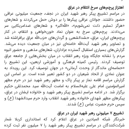
اهتزاز پرچم‌های سرخ انتقام در عراق
در مراسم تشییع پیکر رهبر شهید ایران در نجف، جمعیت میلیونی عراقی
حضور داشتند. جوانان عراقی پیکر‌ها را بر دوش حمل می‌کردند و شعار‌های
«هرگز تسلیم ذلت نمی‌شویم»، «الله‌اکبر» و شعار‌های ضدامریکایی سر
می‌دادند. پرچم‌های سرخ به عنوان نماد خون‌خواهی و انتقام، در کنار
پرچم‌های ایران، عراق، حشدالشعبی و گردان‌های حزب‌الله عراق برافراشته شد
و تصاویر رهبر شهید آیت‌الله خامنه‌ای نیز در میان جمعیت دیده می‌شد.
گزارش‌های بسیاری استقبال گسترده عزاداران، شعار‌های مذهبی و حضور انبوه
مردم را نشانه جایگاه ویژه رهبر انقلاب در میان بخش‌هایی از جامعه عراق
توصیف کردند. رئیس کمیته فرهنگی و آموزشی اربعین، این تشییع را
«حماسه‌ای ماندگار از وحدت آرمانی» در جهان توصیف کرد. این رویداد به
عنوان نمادی از اتحاد شیعیان در دو کشور تعبیر شده است. بر اساس این
گزارش مراسم اقامه نماز بر پیکر پاک و مطهر رهبر شهید نیز در حرم مطهر
امیرالمؤمنین امام علی علیه‌السلام به امامت آیت‌الله سید محمدتقی حکیم
برگزار شد. در ادامه مراسم تشییع پیکر رهبر شهید و خانواده ایشان در عراق،
پیکر‌های مطهر شهدای خانواده رهبر شهید انقلاب وارد حرم سیدالشهدا (ع) و
سپس حرم حضرت عباس (ع) شدند.
تشییع ۷ میلیونی رهبر شهید ایران در عراق
خبرنگار شبکه المیادین در عراق اعلام کرد که استانداری کربلا شمار
شرکت‌کنندگان در مراسم تشییع پیکر رهبر شهید را ۷ میلیون نفر ثبت کرده