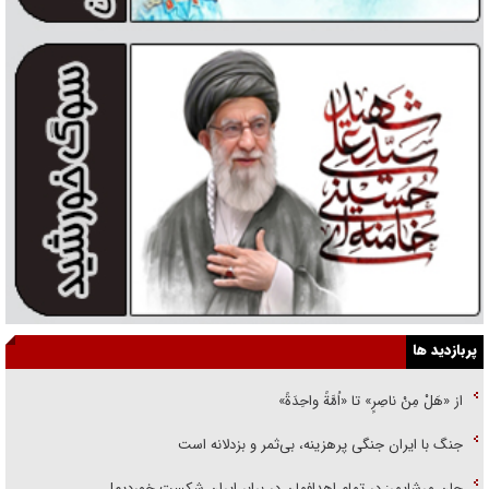
پربازدید ها
از «هَلْ مِنْ ناصِرٍ» تا «اُمَّةً واحِدَةً»
جنگ با ایران جنگی پرهزینه، بی‌ثمر و بزدلانه است
جان مرشایمر: در تمام اهدافمان در برابر ایران شکست خوردیم!