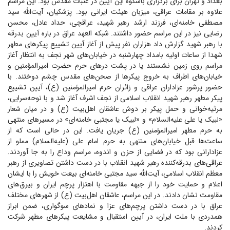
بغداد و تهران برای برگزاری باشکوه این آیین در عتبات مقدس بود. این مراسم
علاوه بر مقامات عراقی، میزبان هیئت ایرانی بود. پزشکیان، آیت‌الله سید
مصطفی خامنه‌ای، فرزند ارشد رهبر شهید، عراقچی، حداد عادل، محسن
رضایی نیز در این مراسم حضور داشتند. شبکه العهد عراق در باره آیین بدرقه
با رهبر شهید گزارش داد هزاران نفر پیش از آغاز آیین تشییع پیکر‌های مطهر
شهدا از ساعات اولیه بامداد چهارشنبه در خیابان‌های شهر نجف به انتظار آغاز
مراسم روی زمین نشستند یا در پشت در‌های حرم حضرت امیرالمؤمنین و
خیابان‌های اطراف به خروج پیکر‌ها از صحن‌های مقدس چشم دوختند. با
حضور پرشور عزاداران عراقی و زائران حرم امیرالمؤمنین (ع)، آیین تشییع
پیکر مطهر رهبر شهید انقلاب اسلامی از نجف اشرف آغاز شد و با نوحه‌سرایی،
مرثیه‌خوانی و حمل پیکر بر دوش عاشقان اهل‌بیت (ع) و در میان شعار
«لبیک یا علی علیه‌السلام» و «لبیک یا مجتبی خامنه‌ای» در مسیر‌های منتهی
به حرم مطهر امیرالمؤمنین (ع) جریان یافت. این در حالی است که از
ساعت‌ها قبل خیابان‌های منتهی به حرم امام علی (علیه‌السلام) مملو از
عزادارانی بود که در فضایی از حزن و اندوه، مراسم وداع را به جا آوردند.
عراقی‌های بدرقه‌کننده رهبر شهید انقلاب با در دست داشتن تصاویری از رهبر
معظم انقلاب اسلامی، آیت‌الله سید مجتبی خامنه‌ای بیعت خویش را با ایشان
اعلام و حمایت خود را از جبهه مقاومت با اهتزار پرچم ایران و بیرق‌های
مقاومت نشان دادند. در این مراسم، عاشقان اهل‌بیت (ع) از شهر‌های مختلف
عراق با در دست داشتن پرچم‌های عزا و نماد‌های سوگواری، ضمن ابراز
همدردی با ملت ایران، در آیین استقبال و مشایعت پیکر‌های مطهر شرکت
کردند.