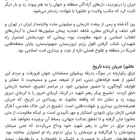
ایران را درنوردید، دل‌های آزادگان منطقه و جهان را به هم پیوند زد و بار دیگر
ثابت کرد که مکتب ولایت و عاشورا با شهادت زنده‌تر می‌شود.
روز گذشته و پس از بیعت تاریخی و میلیونی ملت ولایتمدار ایران در تهران و
قم، نجف و کربلای معلی، شاهد تجدید پیمان میلیون‌ها انسان با آرمان‌های
انقلاب اسلامی و جبهه مقاومت بود؛ پیمانی که نویدبخش استمرار راه
شهیدان، شتاب گرفتن افول رژیم تروریستی صهیونیستی، پایان سلطه‌طلبی
امریکا در منطقه و طلوع فصلی تازه از عزت و بیداری امت اسلامی بود.
عاشورا جریان زنده تاریخ
عراق یکپارچه در سوگ بدرقه پیشوای مسلمانان جهان فرورفت و مردم این
کشور از همه فرقه‌های دینی، اعم از شیعه، سنی و مسیحیت تا عشایر و
طوایف گوناگون، با حضور میلیونی خود در مراسم تشییع، حماسه تاریخی
خلق کردند. تشییع پیکر رهبر شهید در کربلا، کربلای امروز را با کربلای دیروز
پیوند زد و نشان داد که واقعه عاشورا، نه رویدادی در تاریخ، که جریان
همیشه‌جاری بیداری و شهادت‌طلبی است. تشییع در این خاک مقدس، آغازگر
قیامی تازه‌تر برای نابودی استکبار و مهر تأییدی است بر اینکه مقاومت، از متن
عاشورا جان گرفته و تا تحقق عدالت جهانی، بساط آن برچیده نخواهد شد.
مردم عراق در حالی با رهبر شهید خود وداع می‌کردند که غمی سرشار،
وجودشان را فراگرفته و عزمشان را برای تداوم راه او استوارتر ساخته بود.
شعارهایشان «لبیک یا حسین» و «لبیک یا خامنه‌ای» و دل‌هایشان پیوند