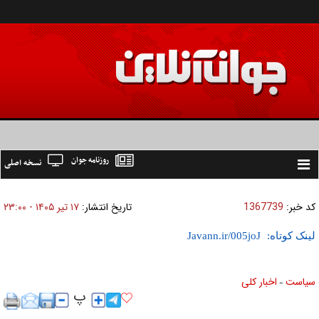
روزنامه جوان
نسخه اصلی
Toggle
navigation
کد خبر:
1367739
تاریخ انتشار:
۱۷ تير ۱۴۰۵ - ۲۳:۰۰
لینک کوتاه:
سیاست
اخبار کلی
»