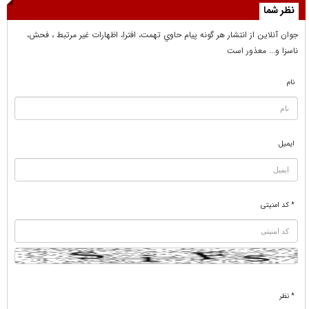
نظر شما
جوان آنلاين از انتشار هر گونه پيام حاوي تهمت، افترا، اظهارات غير مرتبط ، فحش،
ناسزا و... معذور است
نام
ایمیل
* کد امنیتی
* نظر