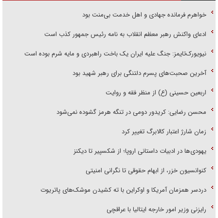
خواهرم فرمانده جهادی و اهل خدمت بی‌منت بود
ادعای واکنش رهبر معظم انقلاب به نامه رئیس جمهور کذب است
نیویورک‌تایمز: جنگ علیه ایران یک باخت راهبردی و مایه شرم بوده است
آخرین صحبت‌های پسرم دلتنگی برای رهبر شهید بود
اربعین حسینی (ع) از منظر فقه و روایت
محسن رضایی: کریدور دومی در تنگه هرمز گشوده نمی‌شود
زمان شارژ اعتبار کالابرگ تغییر کرد
یهودی‌ها در ادبیات داستانی اروپا؛ از شکسپیر تا دیکنز
کنوانسیون خزر، از ابهام حقوقی تا نگرانی امنیتی
دردسر همزمان آمریکا و اوکراین با ته کشیدن موشک‌های پاتریوت
رایزنی وزیر امور خارجه ایتالیا با عراقچی