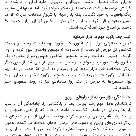
جریان جنگ تحمیلی دشمن امریکایی- صهیونی علیه ایران وارد شده، با
افزایش عرضه‌ها و افت قیمت‌ها آغاز به کار خواهد کرد، اما نه تنها این سناریو
رنگ واقعیت به خود نگرفت، بلکه بازار سهام با شروع معاملات سال ۱۴۰۵، در
مسیر صعودی قرار گرفت و از ابتدای سال، شاخص کل این بازار حدود ۴۰
درصد بر ارتفاع خود اضافه کرده است.
ثبت چند رکورد مهم در بازار سرمایه
در روند صعودی بازار سهام تاکنون، چند رکورد مهم به ثبت رسید. اول اینکه
شاخص کل بورس توانست از محدوده ۵ میلیون واحدی عبور کرده و اوج
تاریخی جدیدی به ثبت برساند. همچنین شاخص هم‌وزن نیز از محدوده یک
میلیون واحد عبور کرد و موفق به رسیدن به سطوح تاریخی شد. از سوی دیگر
ارزش معاملات خرد بازار سهام نیز با رسیدن به کانال ۵۲ همت در یک روز
معاملاتی، رکورد جدیدی به ثبت رساند. همچنین رکورد بیشترین میزان ورود
پول حقیقی‌ها به بورس در یک روز معاملاتی نیز در روند صعودی اخیر
شکسته شد.
جاماندگی بازار سرمایه از بازار‌های موازی
کارشناسان عامل مهم رشد بورس بعد از بازگشایی را، جاماندگی آن از سایر
بازار‌های دارایی در ماه‌های گذشته می‌دانند. در حالی که بازار‌هایی همچون ارز
و طلا رشد قابل‌توجهی را تجربه کرده بودند، بسیاری از سهام همچنان با
ارزش‌گذاری‌های پایین و نسبت‌های قیمتی جذاب معامله می‌شدند. همین
موضوع سبب شد بخشی از سرمایه‌های سرگردان، بورس را به‌عنوان بازاری با
ظرفیت جبران جاماندگی قیمتی ارزیابی کنند و از شدت فشار فروش در