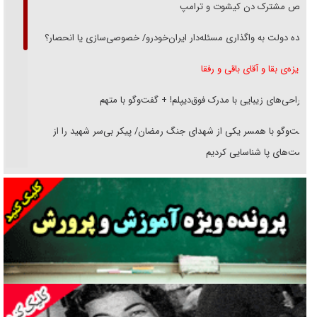
رقص مشترک دن کیشوت و ترامپ
دنده دولت به واگذاری مسئله‌دار ایران‌خودرو/ خصوصی‌سازی یا انحصار؟
غریزه‌ی بقا و آقای باقی و رفقا
جراحی‌های زیبایی با مدرک فوق‌دیپلم! + گفت‌وگو با متهم
گفت‌وگو با همسر یکی از شهدای جنگ رمضان/ پیکر بی‌سر شهید را از
انگشت‌های پا شناسایی کردیم
نسلی که آنلاین الگو می‌گیرد
گفت‌وگو با آیت‌الله جاودان/ جفای مخالفان مکانت معنوی رهبر شهید را
ارتقا می‌داد
راننده مست به قانون می‌خندد
همه آقای دوربینی شده‌ایم!