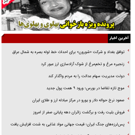
قصه ناتمام سرویس مدارس
آیا مقاومت فلسطین خلع‌سلاح می‌شود؟
الگوی وحدت‌آفرین در ادراک سیاست خارجی
آخرین اخبار
گفتگوی دکتر اخوان مدیرمسئول روزنامه جوان با برنامه تلویزیونی «نبرد
توافق بغداد و شرکت «شورون» برای احداث خط لوله بصره به شمال عراق
هرمز»
زنجیره مرغ و تخم‌مرغ از شوک آزادسازی ارز عبور کرد
امام حسین (ع) کشته سیرت‌های عصر جاهلی شد
دولت مدیریت سهام عدالت را به مردم واگذار کند
فریاد‌ها و ناله‌های دوستان مبارزدلم را آتش می‌زد
موج تازه تقاضا در بورس؛ ورود ۹ همت پول جدید
صعود نرخ حواله دلار و یورو در مرکز مبادله ارز و طلای ایران
فروش بلیت رفت و برگشت زائران دهه پایانی صفر از امروز
پس‌لرزه‌های جنگ ایران؛ قیمت جهانی مواد غذایی به شدت افزایش یافت