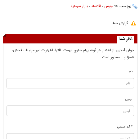
برچسب ها:
بورس
،
اقتصاد
،
بازار سرمایه
گزارش خطا
نظر شما
جوان آنلاين از انتشار هر گونه پيام حاوي تهمت، افترا، اظهارات غير مرتبط ، فحش،
ناسزا و... معذور است
نام
ایمیل
* کد امنیتی