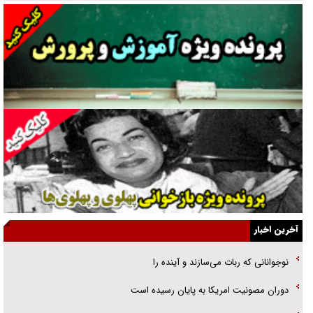
گفت‌وگو با همسر یکی از شهدای جنگ رمضان/ پیکر بی‌سر شهید را از
انگشت‌های پا شناسایی کردیم
نسلی که آنلاین الگو می‌گیرد
گفت‌وگو با آیت‌الله جاودان/ جفای مخالفان مکانت معنوی رهبر شهید را
ارتقا می‌داد
راننده مست به قانون می‌خندد
همه آقای دوربینی شده‌ایم!
قصه ناتمام سرویس مدارس
آخرین اخبار
آیا مقاومت فلسطین خلع‌سلاح می‌شود؟
نوجوانانی که ربات می‌سازند و آینده را
الگوی وحدت‌آفرین در ادراک سیاست خارجی
دوران مصونیت امریکا به پایان رسیده است
گفتگوی دکتر اخوان مدیرمسئول روزنامه جوان با برنامه تلویزیونی «نبرد