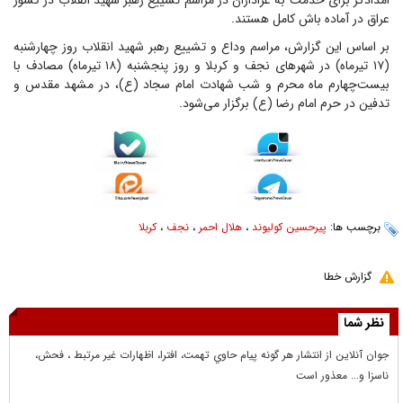
امدادگر برای خدمت به عزاداران در مراسم تشییع رهبر شهید انقلاب در کشور
عراق در آماده باش کامل هستند.
بر اساس این گزارش، مراسم وداع و تشییع رهبر شهید انقلاب روز چهارشنبه
(۱۷ تیرماه) در شهر‌های نجف و کربلا و روز پنجشنبه (۱۸ تیرماه) مصادف با
بیست‌چهارم ماه محرم و شب شهادت امام سجاد (ع)، در مشهد مقدس و
تدفین در حرم امام رضا (ع) برگزار می‌شود.
برچسب ها:
پیرحسین کولیوند
،
هلال احمر
،
نجف
،
کربلا
گزارش خطا
نظر شما
جوان آنلاين از انتشار هر گونه پيام حاوي تهمت، افترا، اظهارات غير مرتبط ، فحش،
ناسزا و... معذور است