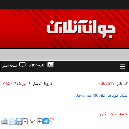
روزنامه جوان
نسخه اصلی
Toggle
navigation
کد خبر:
1367519
تاریخ انتشار:
۱۶ تير ۱۴۰۵ - ۱۷:۱۵
لینک کوتاه:
جامعه
اخبار كلی
»