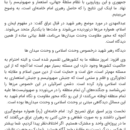
جمهوری و این رویارویی با نظام سلطهٔ جهانی، استعمار و صهیونیسم را بنا
نهاد. ما اینک این نتایج را که حاصل رهبری امام خامنه‌ای است، به وضوح
می‌بینیم.
عبدالمهدی در مورد موضع رهبر شهید در قبال عراق گفت: در مفهوم ایمان و
اسلام، همواره مرزها درنوردیده می‌شوند و ملت‌ها با یکدیگر متحد می‌شوند.
آنچه که محور مقاومت وحدت میدان‌ها می‌نامد، فقط بیانی ساده از همین
دیدگاه است.
دیدگاه رهبر شهید درخصوص وحدت اسلامی و وحدت میدان ها
وی افزود: امروز منطقه ما به کشورهایی تقسیم شده است و البته احترام به
حاکمیت کشورها وجود دارد؛ این مسئله بسیار مهم است؛ اما آنچه که از این
مسئله مهم‌تر است، حق امت و حمایت امت از دین مبین اسلام و مقابله با
تجاوزگری و ظلم و ستمی است که جنبش صهیونیسم و جنبش استعماری به
امت اسلامی وارد کرده است. دشمن اسرائیلی در این خصوص مرزها را
نمی‌شناسد و جنگنده‌های آن تمام منطقه را در می‌نوردد و صهیونیست‌ها علیه
تمام منطقه توطئه می‌کنند؛ از این رو نگاه محور مقاومت و نگاه امام شهید به
این مسائل دیدگاهی مبتنی بر وحدت اسلامی و وحدت میدان‌ها بوده است.
نخست وزیر اسبق عراق تصریح کرد: امام خامنه‌ای (ره) همواره موضع‌گیری
اصولی داشتند و به صورت شفاهی و حتی کتبی به رهبران عراق می‌گفتند که
ما در پروژه‌ای واحد و مشترک هستیم. اگر اختلاف‌نظر پیدا کردیم، شما بیشتر
از هرکسی دیگر نسبت به وظایف خود آگاه هستید. شما یک مرجعیت عالیقدر