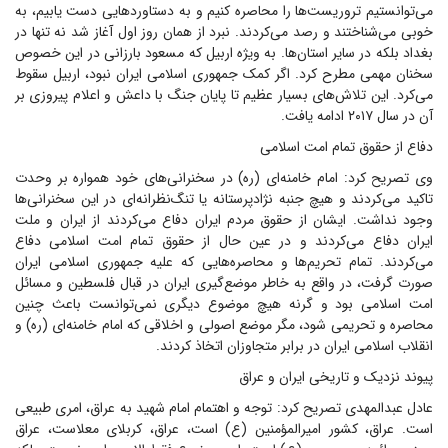
می‌توانستیم تروریست‌ها را محاصره کنیم و به دستاوردهایی دست یابیم، به
خوبی می‌شناختند و رصد می‌کردند. نبرد از همان روز اول آغاز شد نه تنها در
بغداد بلکه در سایر استان‌ها. به ویژه اربیل که مسعود بارزانی در این خصوص
سخنان مهمی مطرح کرد. اگر کمک جمهوری اسلامی ایران نبود، اربیل سقوط
می‌کرد. این تلاش‌های بسیار عظیم تا پایان جنگ با داعش و اعلام پیروزی بر
آن در سال ۲۰۱۷ ادامه یافت.
دفاع از حقوق تمام امت اسلامی
وی تصریح کرد: امام خامنه‌ای (ره) در سخنرانی‌های خود همواره بر وحدت
تاکید می‌کردند و هیچ جنبه نژادپرستانه یا تنگ‌نظرانه‌ای در این سخنرانی‌ها
وجود نداشت. ایشان از حقوق مردم ایران دفاع می‌کردند از ایران و ملت
ایران دفاع می‌کردند و در عین حال از حقوق تمام امت اسلامی دفاع
می‌کردند. تمام تحریم‌ها و محاصره‌هایی که علیه جمهوری اسلامی ایران
صورت گرفت، در واقع به خاطر موضع‌گیری‌ ایران در قبال فلسطین و مسائل
امت اسلامی بود و گرنه هیچ موضوع دیگری نمی‌توانست باعث چنین
محاصره و تحریمی شود، مگر موضع اصولی و اخلاقی که امام خامنه‌ای (ره) و
انقلاب اسلامی ایران در برابر متجاوزان اتخاذ کردند.
پیوند نزدیک و تاریخی ایران و عراق
عادل عبدالمهدی تصریح کرد: توجه و اهتمام امام شهید به عراق، امری طبیعی
است. عراق، کشور امیرالمؤمنین (ع) است، عراق، کربلای معلاست، عراق