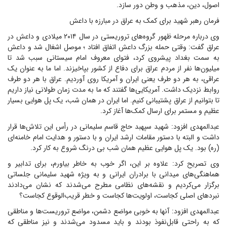
اصول، دین، مذهب و وطن دور سازد.
فرمان رهبر شهید برای کمک به عراق در مبارزه با داعش
وی درباره مرحله ظهور گروه‌های تروریستی در سال ۲۰۱۴ میلادی و داعش در
عراق گفت: وقتی حمله بزرگ داعش اتفاق افتاد ؛ موصل اشغال شد و داعش
به سمت بغداد پیشروی کرد، فتوای معروف امام سیستانی سبب شد تا
میلیون‌ها نفر از مردم عراق برای دفاع از کشور بپاخیزند. اما ما به عنوان یک
عراقی، به هر دو طرف یعنی ایران و آمریکا روی آوردیم. عراق با هر دو طرف
روابط نزدیک داشت. آمریکایی‌ها گفتند که ما به مدت زمان طولانی نیاز داریم
تا بتوانیم از عراق پشتیبانی کنیم. اما ایران در همان شب، یک پل هوایی بسیار
عظیم و مستمر برای ارسال کمک‌ها آغاز کرد.
عبدالمهدی افزود: شهید سپهبد حاج قاسم سلیمانی در رأس این تلاش‌ها قرار
داشت و البته با دستور مقامات ارشد ایران و با دستور و هدایت امام خامنه‌ای
(ره) بود. یک پل هوایی عظیم همان شب بی‌ درنگ شروع به کار کرد.
وی تصریح کرد: علاوه بر این، اگر خوب به خاطر بیاورم، برای تدابیر و
هماهنگی‌های میدانی با برادران ایرانی و به ویژه شهید سلیمانی جلساتی
برگزار می‌کردیم و نقشه‌های نظامی مطرح می‌شدند که نشان می‌دادند
نبردهای اصلی کجاست، اولویت‌ها کجاست و خطر قریب‌الوقوع کجاست؟
عبدالمهدی افزود: آنها به خوبی مواضع دشمن، مواضع تروریست‌ها و مناطقی
که به راحتی قابل‌نفوذ بودند و باید مسدود می‌شدند و نیز مناطقی که