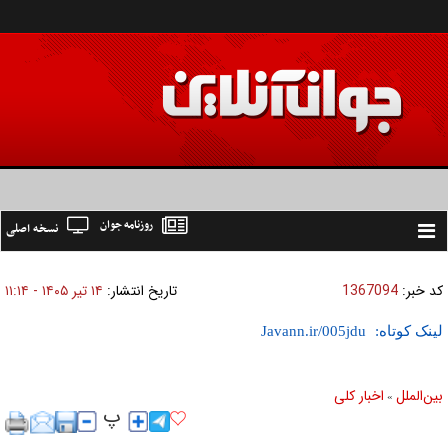
روزنامه جوان
نسخه اصلی
Toggle
navigation
کد خبر:
1367094
تاریخ انتشار:
۱۴ تير ۱۴۰۵ - ۱۱:۱۴
لینک کوتاه:
بين‌الملل
اخبار كلی
»