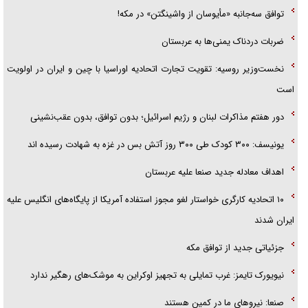
جزئیات شکنجه‌هایم فراتر از آن است که در بیان بگنجد!
توافق سه‌جانبه «مأیوسان از واشینگتن» در مکه!
گزارش «جوان» از قوانین سخت‌گیرانه ۶ قاره در برابر یورش به پاسگاه‌های
ضربات دردناک یمنی‌ها به عربستان
پلیس
نخست‌وزیر روسیه:‌ تقویت تجارت اتحادیه اوراسیا با چین و ایران در اولویت
است
دور هفتم مذاکرات لبنان و رژیم اسرائیل؛ بدون توافق، بدون عقب‌نشینی
یونیسف: ۳۰۰ کودک طی ۳۰۰ روز آتش بس در غزه به شهادت رسیده اند
اهداف معادله جدید صنعا علیه عربستان
۱۰ اتحادیه کارگری خواستار لغو مجوز استفاده آمریکا از پایگاه‌های انگلیس علیه
ایران شدند
جزئیاتی جدید از توافق مکه
نیویورک تایمز: غرب تمایلی به تجهیز اوکراین به موشک‌های رهگیر ندارد
صنعا: نیروهای ما در کمین‌ هستند