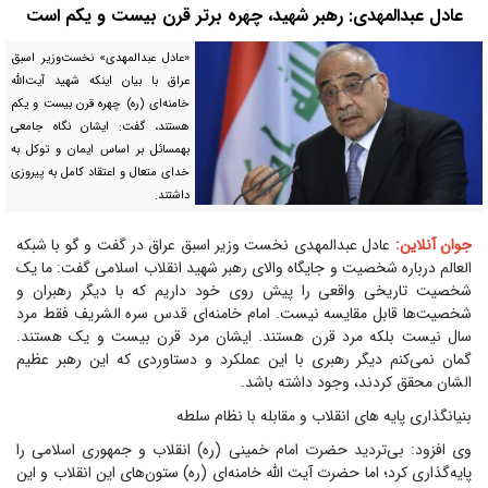
عادل عبدالمهدی: رهبر شهید، چهره برتر قرن بیست و یکم است
«عادل عبدالمهدی» نخست‌وزیر اسبق
عراق با بیان اینکه شهید آیت‌الله
خامنه‌ای (ره) چهره قرن بیست و یکم
هستند، گفت: ایشان نگاه جامعی
بهمسائل بر اساس ایمان و توکل به
خدای متعال و اعتقاد کامل به پیروزی
داشتند.
جوان آنلاین:
عادل عبدالمهدی نخست وزیر اسبق عراق در گفت و گو با شبکه
العالم درباره شخصیت و جایگاه والای رهبر شهید انقلاب اسلامی گفت: ما یک
شخصیت تاریخی واقعی را پیش روی خود داریم که با دیگر رهبران و
شخصیت‌ها قابل مقایسه نیست. امام خامنه‌ای قدس سره الشریف فقط مرد
سال نیست بلکه مرد قرن هستند. ایشان مرد قرن بیست و یک هستند.
گمان نمی‌کنم دیگر رهبری با این عملکرد و دستاوردی که این رهبر عظیم
الشان محقق کردند، وجود داشته باشد.
بنیانگذاری پایه های انقلاب و مقابله با نظام سلطه
وی افزود: بی‌تردید حضرت امام خمینی (ره) انقلاب و جمهوری اسلامی را
پایه‌گذاری کرد؛ اما حضرت آیت الله خامنه‌ای (ره) ستون‌های این انقلاب و این