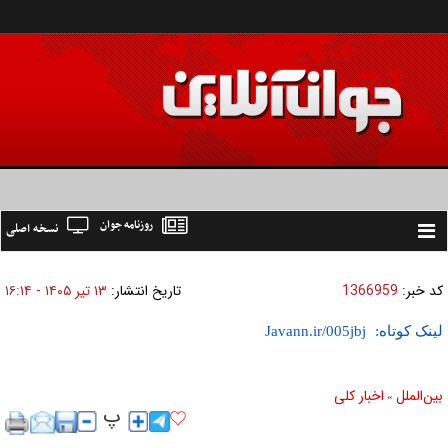
روزنامه جوان
نسخه اصلی
Toggle
navigation
کد خبر:
1366959
تاریخ انتشار:
۱۳ تير ۱۴۰۵ - ۱۶:۱۴
لینک کوتاه:
بين‌الملل
اخبار كلی
»