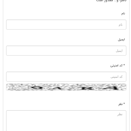
ناسزا و... معذور است
نام
ایمیل
* کد امنیتی
* نظر