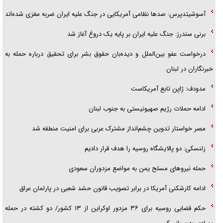
پلیس
آسوشیتدپرس: صد‌ها نظامی آمریکایی در جنگ علیه ایران ضربه مغزی شده‌اند
تحلیل ابعاد پیام رهبر انقلاب به حزب‌الله/ مقاومت نقشه راه آینده غرب آسیا
برنی سندرز: جنگ علیه ایران بر پایه یک دروغ آغاز شد
درخواست عفو بین‌الملل و دیده‌بان حقوق بشر برای تحقیق درباره حمله به
خبرنگاران در لبنان
مدودف: ژاپن تابع آمریکاست
ادامه حملات رژیم صهیونیستی به جنوب لبنان
مصر خواستار تدوین چشم‌انداز مشترک عربی برای امنیت منطقه شد
زلنسکی: دو پالایشگاه روسیه را هدف قرار دادیم
حمله نیرو‌های مسلح یمن به مواضع مزدوران سعودی
ادامه کارشکنی آمریکا در برابر تصویب قانون حشد شعبی در پارلمان عراق
حکم قضایی روسیه برای ۳۶ مزدور اوکراین از ۱۳ کشور/ دو کشته در حمله