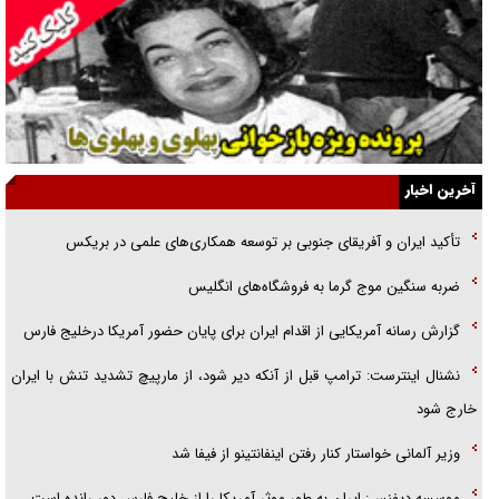
همه آقای دوربینی شده‌ایم!
قصه ناتمام سرویس مدارس
آیا مقاومت فلسطین خلع‌سلاح می‌شود؟
الگوی وحدت‌آفرین در ادراک سیاست خارجی
آخرین اخبار
گفتگوی دکتر اخوان مدیرمسئول روزنامه جوان با برنامه تلویزیونی «نبرد
تأکید ایران و آفریقای جنوبی بر توسعه همکاری‌های علمی در بریکس
هرمز»
ضربه سنگین موج گرما به فروشگاه‌های انگلیس
امام حسین (ع) کشته سیرت‌های عصر جاهلی شد
گزارش رسانه آمریکایی از اقدام ایران برای پایان حضور آمریکا درخلیج فارس
فریاد‌ها و ناله‌های دوستان مبارزدلم را آتش می‌زد
نشنال اینترست: ترامپ قبل از آنکه دیر شود، از مارپیچ تشدید تنش با ایران
خارج شود
وزیر آلمانی خواستار کنار رفتن اینفانتینو از فیفا شد
موسسه دیفنس: ایران به طور موثر آمریکا را از خلیج فارس دور رانده است