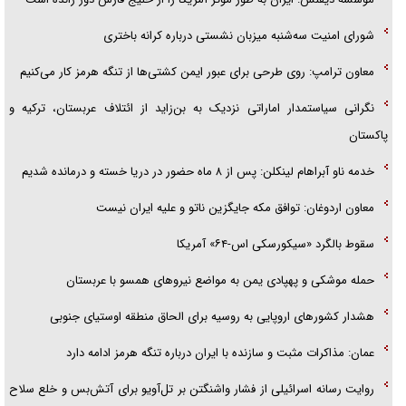
شورای امنیت سه‌شنبه میزبان نشستی درباره کرانه باختری
معاون ترامپ: روی طرحی برای عبور ایمن کشتی‌ها از تنگه هرمز کار می‌کنیم
نگرانی سیاستمدار اماراتی نزدیک به بن‌زاید از ائتلاف عربستان، ترکیه و
پاکستان
خدمه ناو آبراهام لینکلن: پس از ۸ ماه حضور در دریا خسته و درمانده شدیم
معاون اردوغان: توافق مکه جایگزین ناتو و علیه ایران نیست
سقوط بالگرد «سیکورسکی اس-۶۴» آمریکا
حمله موشکی و پهپادی یمن به مواضع نیرو‌های همسو با عربستان
هشدار کشور‌های اروپایی به روسیه برای الحاق منطقه اوستیای جنوبی
عمان: مذاکرات مثبت و سازنده با ایران درباره تنگه هرمز ادامه دارد
روایت رسانه اسرائیلی از فشار واشنگتن بر تل‌آویو برای آتش‌بس و خلع سلاح