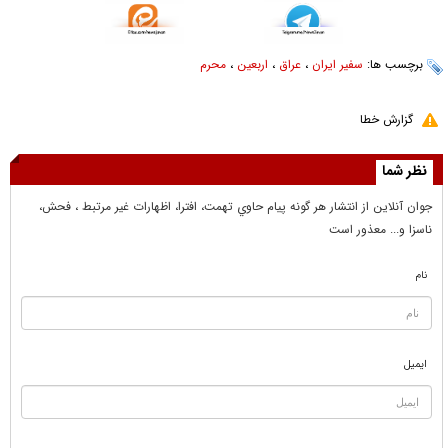
برچسب ها:
سفیر ایران
،
عراق
،
اربعین
،
محرم
گزارش خطا
نظر شما
جوان آنلاين از انتشار هر گونه پيام حاوي تهمت، افترا، اظهارات غير مرتبط ، فحش،
ناسزا و... معذور است
نام
ایمیل