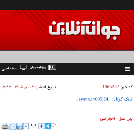
روزنامه جوان
نسخه اصلی
Toggle
navigation
کد خبر:
1365447
تاریخ انتشار:
۰۴ تير ۱۴۰۵ - ۱۵:۴۷
لینک کوتاه:
بين‌الملل
اخبار كلی
»