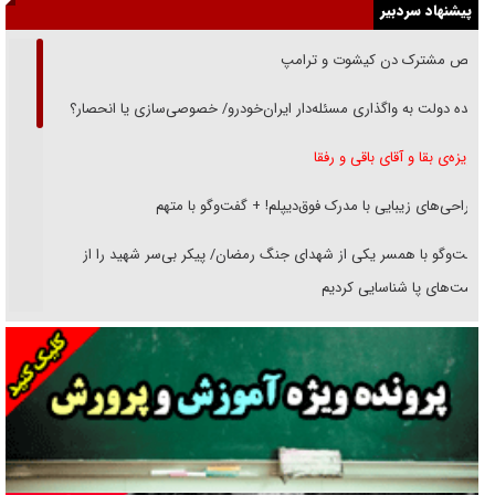
پیشنهاد سردبیر
رقص مشترک دن کیشوت و ترامپ
دنده دولت به واگذاری مسئله‌دار ایران‌خودرو/ خصوصی‌سازی یا انحصار؟
غریزه‌ی بقا و آقای باقی و رفقا
جراحی‌های زیبایی با مدرک فوق‌دیپلم! + گفت‌وگو با متهم
گفت‌وگو با همسر یکی از شهدای جنگ رمضان/ پیکر بی‌سر شهید را از
انگشت‌های پا شناسایی کردیم
نسلی که آنلاین الگو می‌گیرد
گفت‌وگو با آیت‌الله جاودان/ جفای مخالفان مکانت معنوی رهبر شهید را
ارتقا می‌داد
راننده مست به قانون می‌خندد