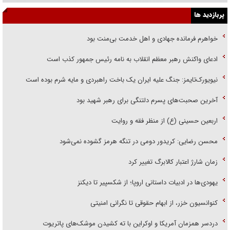
پربازدید ها
خواهرم فرمانده جهادی و اهل خدمت بی‌منت بود
ادعای واکنش رهبر معظم انقلاب به نامه رئیس جمهور کذب است
نیویورک‌تایمز: جنگ علیه ایران یک باخت راهبردی و مایه شرم بوده است
آخرین صحبت‌های پسرم دلتنگی برای رهبر شهید بود
اربعین حسینی (ع) از منظر فقه و روایت
محسن رضایی: کریدور دومی در تنگه هرمز گشوده نمی‌شود
زمان شارژ اعتبار کالابرگ تغییر کرد
یهودی‌ها در ادبیات داستانی اروپا؛ از شکسپیر تا دیکنز
کنوانسیون خزر، از ابهام حقوقی تا نگرانی امنیتی
دردسر همزمان آمریکا و اوکراین با ته کشیدن موشک‌های پاتریوت