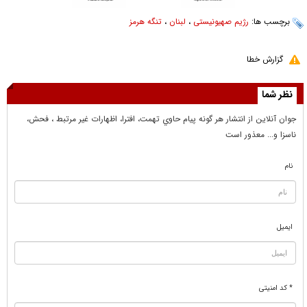
برچسب ها:
رژیم صهیونیستی
،
لبنان
،
تنگه هرمز
گزارش خطا
نظر شما
جوان آنلاين از انتشار هر گونه پيام حاوي تهمت، افترا، اظهارات غير مرتبط ، فحش،
ناسزا و... معذور است
نام
ایمیل
* کد امنیتی