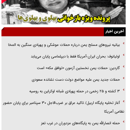
گفت‌وگو با آیت‌الله جاودان/ جفای مخالفان مکانت معنوی رهبر شهید را
ارتقا می‌داد
آخرین اخبار
راننده مست به قانون می‌خندد
بیانیه نیروهای مسلح یمن درباره حملات موشکی و پهپادی سنگین به المخا
همه آقای دوربینی شده‌ایم!
اولیانوف: بحران ایران-آمریکا فقط با دیپلماسی پایان می‌یابد
قصه ناتمام سرویس مدارس
گاردین: حملات یمن نخستین آزمون «توافق مکه» است
آیا مقاومت فلسطین خلع‌سلاح می‌شود؟
حملات جدید یمن علیه مواضع دولت دست نشانده سعودی
۳ کشته و ۲۵ زخمی در حمله پهپادی شبانه اوکراین به روسیه
آغاز تخلیه پایگاه اربیل/ تاکید عراق بر ضرب‌الاجل ۳۰ سپتامبر برای پایان حضور
نظامی آمریکا
حمله انصارالله یمن به پایگاه‌های مزدوران در غرب تعز