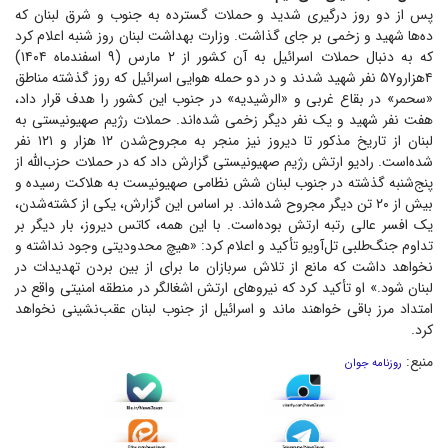
پس از دو روز درگیری شدید و حملات گسترده به جنوب و شرق لبنان که
ده‌ها شهید و زخمی بر جای گذاشت. وزارت بهداشت لبنان روز شنبه اعلام کرد
که به دنبال حملات اسرائیل به آن کشور از ۲ مارس (۹ اسفندماه ۱۴۰۴)
۴هزارو۵۷ نفر شهید شدند و در دو حمله هوایی اسرائیل که روز گذشته مناطق
«سحمر» در بقاع غربی و «الرشیدیه» در جنوب این کشور را هدف قرار داد،
هفت نفر شهید و یک نفر دیگر زخمی شده‌اند. حملات رژیم صهیونیستی به
لبنان از تاریخ مذکور تا دیروز نیز منجر به مجروح‌شدن ۱۲ هزار و ۱۲۱ نفر
شده‌است. رادیو ارتش رژیم صهیونیستی گزارش داد که در حملات حزب‌الله از
پنج‌شنبه گذشته در جنوب لبنان شش نظامی صهیونیست به هلاکت رسیده و
بیش از ۲۰ تن دیگر مجروح شده‌اند. بر اساس این گزارش، یکی از کشته‌شدن،
یک افسر عالی رتبه ارتش بوده‌است. با این همه، کاتس دیروز، بار دیگر بر
تداوم جنگ‌طلبی تل‌آویو تأکید و اعلام کرد: «هیچ محدودیتی وجود نداشته و
نخواهد داشت که مانع از تلاش سربازان ما برای از بین بردن تهدیدات در
لبنان شود.» او تأکید کرد که نیرو‌های ارتش اشغالگر در منطقه امنیتی واقع در
امتداد مرز باقی خواهند ماند و اسرائیل از جنوب لبنان عقب‌نشینی نخواهد
کرد.
منبع:
روزنامه جوان