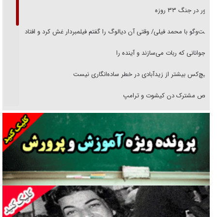
حضور در جنگ ۳۳ روزه
گفت‌وگو با محمد فیلی/ وقتی آن دیالوگ را گفتم فیلمبردار غش کرد و افتاد
نوجوانانی که ربات می‌سازند و آینده را
هیچ‌کس بیشتر از زیدآبادی در خطر ساده‌انگاری نیست
رقص مشترک دن کیشوت و ترامپ
دنده دولت به واگذاری مسئله‌دار ایران‌خودرو/ خصوصی‌سازی یا انحصار؟
غریزه‌ی بقا و آقای باقی و رفقا
جراحی‌های زیبایی با مدرک فوق‌دیپلم! + گفت‌وگو با متهم
گفت‌وگو با همسر یکی از شهدای جنگ رمضان/ پیکر بی‌سر شهید را از
انگشت‌های پا شناسایی کردیم
نسلی که آنلاین الگو می‌گیرد