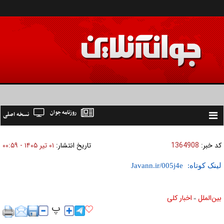
روزنامه جوان
نسخه اصلی
Toggle
navigation
کد خبر:
1364908
تاریخ انتشار:
۰۱ تير ۱۴۰۵ - ۰۰:۵۹
لینک کوتاه:
بين‌الملل
اخبار كلی
»