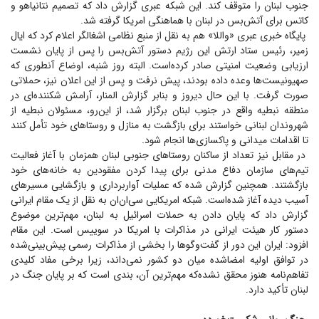
جنوب لبنان را متوقف کند. این شبکه عبری گزارش داد که تصمیم نتانیاهو و
کاتس برای آتش‌بس در لبنان با هماهنگی امریکا گرفته شد.
پایگاه خبری عبری «واللا» هم به نقل از منبع نظامی اشغالگر اعلام کرد که ایال
زمیر، رئیس ستاد ارتش این رژیم دستور آتش‌بس را پس از پایان نشست
ارزیابی وضعیت امنیتی صادر کرده‌است. البته روز شنبه، اوضاع آنطوری که
صهیونیست‌ها وعده داده بودند، پیش نرفت و پس از این اعلان نیز، حملاتی
صورت گرفت. با این حال دیروز و بنابر گزارش المنار، آرامش شکننده‌ای در
منطقه نبطیه واقع در جنوب لبنان برگزار شد، از این‌رو، مسئولان نبطیه از
شهروندان لبنانی خواستند برای بازگشت به منازل و روستا‌های خود تأمل کنند
تا اقدامات میدانی و پاکسازی‌ها انجام شود.
در مقابل نیز تعداد از ساکنان روستا‌های جنوبی لبنان همزمان با آغاز فعالیت
تیم‌های سازمان دفاع مدنی برای پیدا کردن مفقودین به خانه‌های خود
بازگشتند. همچنین گزارش شده که عملیات آواربرداری و بازگشایی مسیر‌های
آسیب دیده آغاز شده‌است. شبکه امریکایی سی‌ان‌ان به نقل از یک مقام ایرانی
گزارش داد که پایان دادن به حملات اسرائیل به لبنان، مهم‌ترین موضوع
دستور کار هیئت ایرانی در مذاکرات با امریکا در سوییس است. این مقام
افزود: ایران این دور از گفت‌و‌گو‌ها را بخشی از مذاکرات رسمی پیش‌بینی‌شده
در توافق اولیه امضاشده میان دو کشور نمی‌داند، زیرا برخی مفاد کلیدی
تفاهم‌نامه هنوز محقق نشده‌که مهم‌ترین آن، بندی است که بر پایان جنگ در
لبنان تأکید دارد.