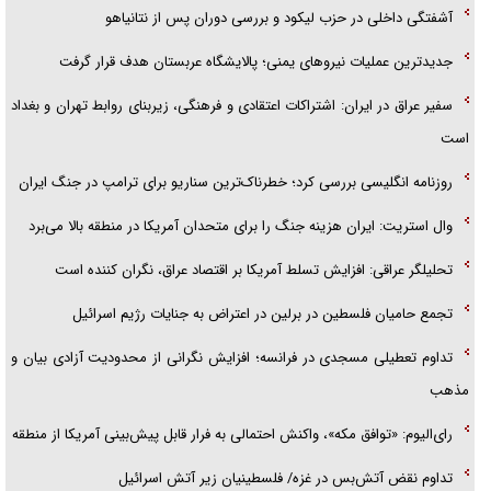
آشفتگی داخلی در حزب لیکود و بررسی دوران پس از نتانیاهو
جدیدترین عملیات نیروهای یمنی؛ پالایشگاه عربستان هدف قرار گرفت
سفیر عراق در ایران: اشتراکات اعتقادی و فرهنگی، زیربنای روابط تهران و بغداد
است
روزنامه انگلیسی بررسی کرد؛ خطرناک‌ترین سناریو برای ترامپ در جنگ ایران
وال استریت: ایران هزینه جنگ را برای متحدان آمریکا در منطقه بالا می‌برد
تحلیلگر عراقی: افزایش تسلط آمریکا بر اقتصاد عراق، نگران کننده است
تجمع حامیان فلسطین در برلین در اعتراض به جنایات رژیم اسرائیل
تداوم تعطیلی مسجدی در فرانسه؛ افزایش نگرانی از محدودیت آزادی بیان و
مذهب
رای‌الیوم: «توافق مکه»، واکنش احتمالی به فرار قابل پیش‌بینی آمریکا از منطقه
تداوم نقض آتش‌بس در غزه/ فلسطینیان زیر آتش اسرائیل