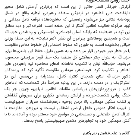
جنگ روانی شکست‌خورده
گزارش خبرنگار المنار حاکی از این است که برقراری آرامش شامل محور
«ارتفاعات علی الطاهر» در نزدیکی منطقه راهبردی نبطیه واقع در شمال
رودخانه لیتانی نیز می‌شود؛ وضعیتی که نشان‌دهنده توقف کامل میدانی و
نبود هرگونه فعالیت نظامی آشکار تا این لحظه است. اشراف تیر و دید مطلق
این تپه بر «نبطیه» که پایگاه اصلی اجتماعی، لجستیکی و پدافندی حزب‌الله
است و همچنین روستا‌های پیرامون آن نظیر «کفر تِبنیت» به این نقطه وزنی
حیاتی بخشیده است، به طوری که سقوط احتمالی آن خطوط دفاعی مقاومت
را در خطر دور خوردن قرار می‌دهد و به همین دلیل، حفظ این بلندی‌ها برای
حزب‌الله به عنوان چتر حفاظتی کل منطقه یک خط قرمز سرزمینی محسوب
می‌شود. حزب‌الله لبنان با تکذیب قاطعانه ادعای محاصره تپه راهبردی علی
الطاهر را تکذیب کرد. فرماندهی میدانی مقاومت تأکید کرد که رزمندگان
دلاور حزب‌الله لبنان همچنان کنترل کامل، مقتدرانه و بی‌نقص این دژ
استراتژیک را در دست دارند. در این بیانیه صراحتاً ذکر شده‌است که ادعا‌های
کذب و دروغ‌پردازی‌های بی‌اساس مقامات نظامی تل‌آویو، چیزی جز یک
جنگ روانی شکست‌خورده و آرایش رسانه‌ای تکراری برای سرپوش گذاشتن
بر تلفات سنگین میدانی، بالا بردن روحیه درهم‌شکسته سربازان صهیونیست
و فریب افکار عمومی داخل اراضی اشغالی نیست و نیرو‌های مقاومت با
اشراف کامل اطلاعاتی و تسلیحاتی در مواضع خود مستقر بوده و آماده‌اند تا با
آتش سهمگین خود به تجاوز‌های دشمن صهیونیستی پاسخ بدهند.
کاتس: عقب‌نشینی نمی‌کنیم