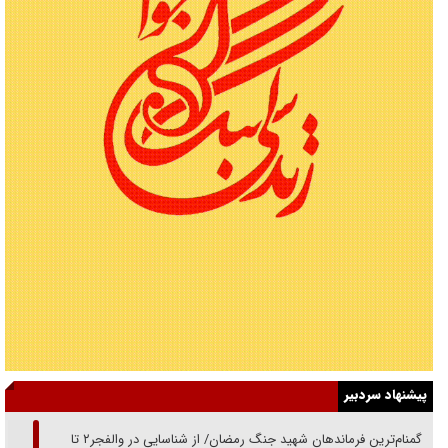
پیشنهاد سردبیر
از گمنام‌ترین فرماندهان شهید جنگ رمضان/ از شناسایی در والفجر۲ تا