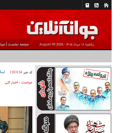
|
صفحه نخست
سیا
يکشنبه ۱۸ مرداد ۱۴۰۵ -
2026 August 09
لینک
کد خبر:
1363134
سیاست
اخبار کلی
»