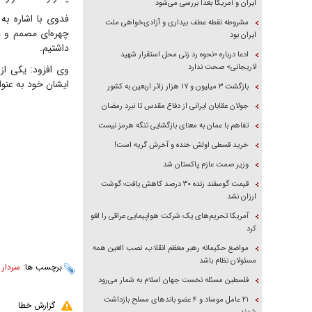
ایران و آمریکا بعداً بررسی می‌شود
فدوی با اشاره ب
مشروطه نقطه عطف بیداری و آزادی‌خواهی ملت
ایران بود
داشتیم.
ادعا درباره «نحوه رد زنی محل استقرار شهید
لاریجانی» صحت ندارد
وی افزود: یکی از
ایشان خود به عنوا
بازگشت ۳ میلیون و ۱۷ هزار زائر اربعین به کشور
جولان عقابان ایرانی از دفاع مقدس تا نبرد رمضان
تفاهم با عمان به معنای بازگشایی تنگه هرمز نیست
خرید قسطی اولش خنده و آخرش گریه است!
وزیر صمت عازم پاکستان شد
قیمت گوسفند زنده ۳۰ درصد کاهش یافت؛ گوشت
ارزان نشد
آمریکا تحریم‌های یک شرکت هواپیمایی عراقی را لغو
کرد
مواضع حکیمانه رهبر معظم انقلاب، نصب العین همه
مسئولان نظام باشد
برچسب ها:
سردار 
فلسطین مسئله نخست جهان اسلام به شمار می‌رود
۲۱ عامل موساد و ۴ عضو باند‌های مسلح بازداشت
گزارش خطا