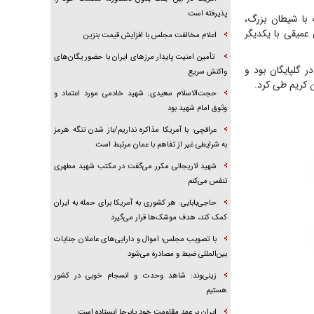
پذیرفته است
با شیطان بزرگ،
ق بودم و دوستی عمیقی با یکدیگر
اعلام مخالفت مجلس با افزایش قیمت بنزین
تأمین امنیت پایدار مرزهای ایران با حضور یگان‌های
 گلپایگان بود و
واکنش سریع
ن کریم طی کرد.
حجت‌الاسلام سعیدی: شهید خادمی مورد اعتماد و
وثوق امام شهید بود
عراقچی: با آمریکا مذاکره نداریم/باز شدن تنگه هرمز
به شرایطی غیر از تفاهم با عمان مرتبط است
شهید لاریجانی مکرر می‌گفت در مکتب شهید مطهری
تنفس می‌کنم
حاجی‌بابایی: هر کشوری به آمریکا برای حمله به ایران
کمک کند، هدف موشک‌ها قرار می‌گیرد
با تصویب مجلس؛ اموال و دارایی‌های عاملان جنایات
بین‌المللی ضبط و مصادره می‌شود
زینی‌وند: شاهد وحدت و انسجام خوبی در کشور
هستیم
ایران بر عهد مقاومت خود پابرجا ایستاده است