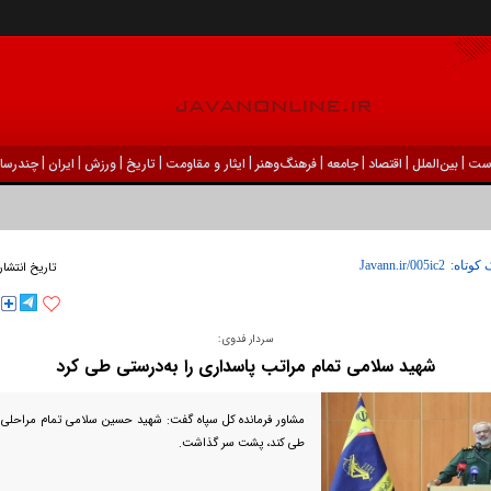
|
|
|
|
|
|
|
|
|
ست
بين‌الملل
اقتصاد
جامعه
فرهنگ‌و‌هنر
ایثار و مقاومت
تاریخ
ورزش
ايران
چندرسان
 کوتاه:
تاریخ انتشار
سردار فدوی:
شهید سلامی تمام مراتب پاسداری را به‌درستی طی کرد
مشاور فرمانده کل سپاه گفت: شهید حسین سلامی تمام مراحلی را
طی کند، پشت سر گذاشت.