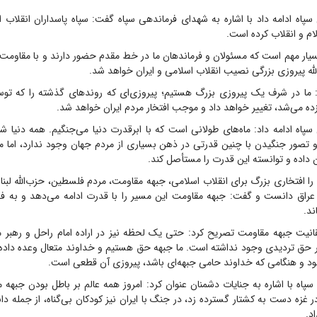
سپاه ادامه داد با اشاره به شهدای فرماندهی سپاه گفت: سپاه پاسداران انقلاب 
لام و انقلاب کرده است.
یار مهم است که مسئولان و فرماندهان ما در خط مقدم حضور دارند و با مقاومت 
الله پیروزی بزرگی نصیب انقلاب اسلامی و ایران خواهد شد.
 ما در شرف یک پیروزی بزرگ هستیم؛ پیروزی‌ای که روند‌های گذشته را که توس
ه می‌شد، تغییر خواهد داد و موجب افتخار مردم ایران خواهد شد.
سپاه ادامه داد: ماه‌های طولانی است که با ابرقدرت دنیا می‌جنگیم. همه دنیا 
 و تصور جنگیدن با چنین قدرتی در ذهن بسیاری از مردم جهان وجود ندارد، اما م
 داده و توانسته این قدرت را مستأصل کند.
 افتخاری بزرگ برای انقلاب اسلامی، جبهه مقاومت، مردم فلسطین، حزب‌الله لبنان،
عراق دانست و گفت: جبهه مقاومت این مسیر را با قدرت ادامه می‌دهد و به فض
ند.
قانیت جبهه مقاومت تصریح کرد: حتی یک لحظه نیز در اراده امام راحل و رهبر م
 حق تردیدی وجود نداشته است. ما جبهه حق هستیم و خداوند متعال وعده داده
د و هنگامی که خداوند حامی جبهه‌ای باشد، پیروزی آن قطعی است.
سپاه با اشاره به جنایات دشمنان عنوان کرد: امروز همه عالم بر باطل بودن جبهه مق
 غزه دست به کشتار گسترده زد، در جنگ با ایران نیز کودکان بی‌گناه، از جمله دا
د.