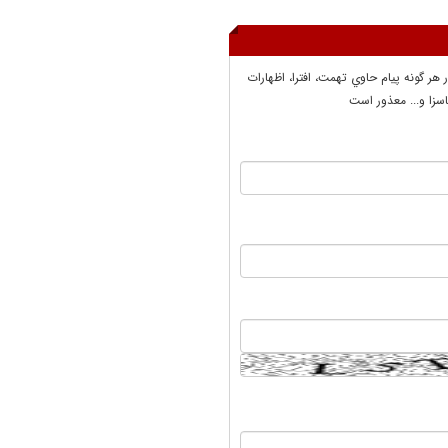
ر هر گونه پيام حاوي تهمت، افترا، اظهارات
سزا و... معذور است