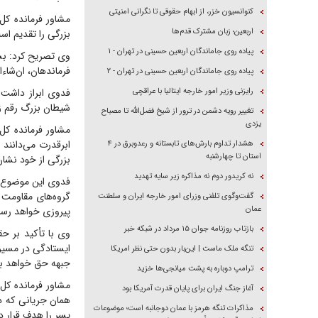
کنوانسیون خزر، از ابهام حقوقی تا نگرانی امنیتی
مشاور فرمانده کل 
اربعین؛ زبان مشترک قدم‌ها
بزرگی را تقدیم اس
پیاده روی جاماندگان اربعین حسینی در تهران - ۱
وی تصریح کرد: بس
فرماندهان، ان‌شاء
پیاده روی جاماندگان اربعین حسینی در تهران - ۲
رایزنی وزیر امور خارجه ایتالیا با عراقچی
فدوی ابراز داشت:
شیطان بزرگ رقم زد
تغییر رویه دشمن در ترور از شیخ فضل‌الله تا مصباح
یزدی
مشاور فرمانده کل 
ابرقدرت می‌دانند
هشدار تداوم بارش‌های تابستانه و رعدوبرق در ۴
استان تا چهارشنبه
بزرگی از خود نشان
نه کریدور دوم نه مذاکره زیر سایه تهدید
فدوی این موضوع را
گروه‌های مقاومت 
گفت‌وگوی تلفنی وزرای امور خارجه ایران و سلطنت
عمان
پیروزی خواهد رسا
بازتاب روزنامه جوان ۱۵ مرداد در شبکه خبر
وی با تأکید بر ح
ایستادگی در مسیر
تنگه ملک ماست | این‌بار بدون حتی نظر امریکا
جبهه حق خواهد بو
ترامپ دوباره به پشت میانجی‌ها خزید
مشاور فرمانده کل 
آغاز جنگ ایران برای پایان قدرت آمریکا بود
همان جریانی که در
مذاکرات تنگه هرمز با عمان دوجانبه است؛ موضوعات
پسر را هدف قرار دا