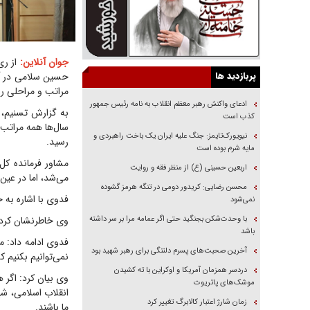
جوان آنلاین:
از ری
پربازدید ها
حسین سلامی در آس
مراتب و مراحلی ر
ادعای واکنش رهبر معظم انقلاب به نامه رئیس جمهور
به گزارش تسنیم، و
کذب است
سال‌ها همه مراتب 
نیویورک‌تایمز: جنگ علیه ایران یک باخت راهبردی و
رسید.
مایه شرم بوده است
مشاور فرمانده کل
اربعین حسینی (ع) از منظر فقه و روایت
می‌شد، اما در عین 
محسن رضایی: کریدور دومی در تنگه هرمز گشوده
فدوی با اشاره به 
نمی‌شود
با وحدت‌شکن بجنگید حتی اگر عمامه مرا بر سر داشته
وی خاطرنشان کرد: 
باشد
فدوی ادامه داد: م
آخرین صحبت‌های پسرم دلتنگی برای رهبر شهید بود
نمی‌توانیم بکنیم که
دردسر همزمان آمریکا و اوکراین با ته کشیدن
وی بیان کرد: اگر 
موشک‌های پاتریوت
انقلاب اسلامی، 
زمان شارژ اعتبار کالابرگ تغییر کرد
ما باشند.