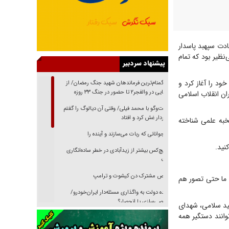
دت سپهبد پاسدار
ظیر بود که تمام
پیشنهاد سردبیر
ود را آغاز کرد و
از گمنام‌ترین فرماندهان شهید جنگ رمضان/ از
شناسایی در والفجر۲ تا حضور در جنگ ۳۳ روزه
ان انقلاب اسلامی
گفت‌وگو با محمد فیلی/ وقتی آن دیالوگ را گفتم
فیلمبردار غش کرد و افتاد
خبه علمی شناخته
نوجوانانی که ربات می‌سازند و آینده را
نید.
هیچ‌کس بیشتر از زیدآبادی در خطر ساده‌انگاری
نیست
رقص مشترک دن کیشوت و ترامپ
و ما حتی تصور هم
دنده دولت به واگذاری مسئله‌دار ایران‌خودرو/
خصوصی‌سازی یا انحصار؟
هید سلامی، شهدای
نند دستگیر همه
غریزه‌ی بقا و آقای باقی و رفقا