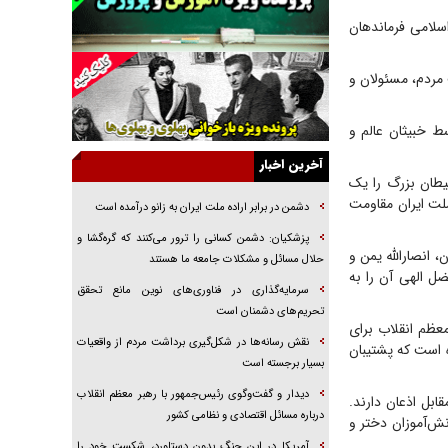
جراحی‌های زیبایی با مدرک فوق‌دیپلم! + گفت‌وگو
اسلامی فرماندهان
با متهم
گفت‌وگو با همسر یکی از شهدای جنگ رمضان/
مردم، مسئولان و
پیکر بی‌سر شهید را از انگشت‌های پا شناسایی کردیم
نسلی که آنلاین الگو می‌گیرد
ط خبیثان عالم و
گفت‌وگو با آیت‌الله جاودان/ جفای مخالفان مکانت
معنوی رهبر شهید را ارتقا می‌داد
آخرین اخبار
شیطان بزرگ را یک
راننده مست به قانون می‌خندد
لت ایران مقاومت
دشمن در برابر اراده ملت ایران به زانو درآمده است
همه آقای دوربینی شده‌ایم!
پزشکیان: دشمن کسانی را ترور می‌کنند که گره‌گشا و
 انصارالله یمن و
قصه ناتمام سرویس مدارس
حلال مسائل و مشکلات جامعه ما هستند
ل الهی آن را به
آیا مقاومت فلسطین خلع‌سلاح می‌شود؟
سرمایه‌گذاری در فناوری‌های نوین مانع تحقق
تحریم‌های دشمنان است
عظم انقلاب برای
نقش رسانه‌ها در شکل‌گیری برداشت مردم از واقعیات
 است که پشتیبان
بسیار برجسته است
دیدار و گفت‌وگوی رئیس‌جمهور با رهبر معظم انقلاب
ابل اذعان دارند.
درباره مسائل اقتصادی و نظامی کشور
نش‌آموزان دختر و
آمریکا در این جنگ بدون دستاورد، شکست خود را