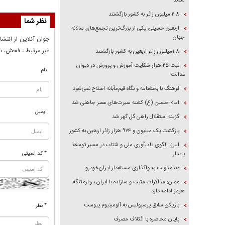
شدند
۲.۸ میلیون زائر به کشور بازگشتند
نظر شما
اربعین حسینی؛ یکی از بزرگ‌ترین تجمع‌های سالانه
جهان
جوان آنلاين از انتشا
غير مرتبط ، فحش، نا
۱.۸میلیون زائر اربعین به کشور بازگشتند
ثبت ۲۵ هزار شکایت آموزش و پرورش در دیوان
نام
عدالت
فرهنگ با بخشنامه و نگاه قیم‌مآبانه اصلاح نمی‌شود
امام حسین (ع) کشته سیرت‌های عصر جاهلی شد
ایمیل
گزینه استقلال راهی گل گهر شد
بازگشت یک میلیون و ۹۷۴ هزار زائر اربعین به کشور
البرز، الگوی تاب‌آوری ملی و شتاب در مسیر توسعه
* کد امنیتی
پایدار
دنده دولت به واگذاری مسئله‌دار ایران‌خودرو
عمان: مذاکرات مثبت و سازنده با ایران درباره تنگه
هرمز ادامه دارد
بازیکن سابق پرسپولیس به آلومینیوم پیوست
* نظر
پایان محاصره با ائتلاف مصرف