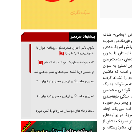
خش «بمانی» هدف
پیشنهاد سردبیر
ی غیرنظامی صورت
است. در حالی که ارتش امریکا مدعی
گفتگوی دکتر اخوان مدیرمسئول روزنامه جوان با
ی طاقت‌فرسای تابستان با بحران
برنامه تلویزیونی «نبرد هرمز»
‌های خدمات‌رسان
بازتاب روزنامه جوان ۱۵ مرداد در شبکه خبر
‌المللی به عنوان
کی است که ماشین
امام حسین (ع) کشته سیرت‌های عصر جاهلی شد
م را نشانه گرفته
پیاده روی جاماندگان اربعین حسینی در تهران - ۲
ه می‌تواند به یک
رای قواعدی مشخص
 جنگی طبقه‌بندی
پیاده روی جاماندگان اربعین حسینی در تهران - ۱
و پسر رقم خورده
 آب سیریک، ابعاد
فریاد‌ها و ناله‌های دوستان مبارزدلم را آتش می‌زد
ا در بیانیه‌های
ر سیریک نشان از
تغییر رویه دشمن در ترور از شیخ فضل‌الله تا مصباح
یزدی
ای بشردوستانه و