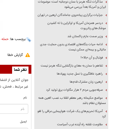
مذاکرات تنگه هرمز با عمان دوجانبه است؛ موضوعات
ایران و آمریکا بعداً بررسی می‌شود
جزئیات برگزاری پیاده‌روی جاماندگان اربعین در تهران
دردسر همزمان آمریکا و اوکراین با ته کشیدن
موشک‌های پاتریوت
وزیر صمت عازم پاکستان شد
برچسب ها:
حمله ه
ادامه حیات بنگاه‌های اقتصادی بدون حمایت جدی
مالیاتی و بیمه‌ای ممکن نیست
گزارش خطا
فوتبال و آن «بالا»!
تفاهم با عمان به معنای بازگشایی تنگه هرمز نیست
نظر شما
راهبرد غافلگیری با نسل جدید پهپاد‌ها
جوان آنلاين از انتشا
اربعین؛ زبان مشترک قدم‌ها
غير مرتبط ، فحش، نا
صرفه‌جویی مردم ۲ هزار مگاوات برق تولید کرد
نام
مواضع حکیمانه رهبر معظم انقلاب، نصب العین همه
مسئولان نظام باشد
آمریکا تحریم‌های یک شرکت هواپیمایی عراقی را لغو
کرد
ایمیل
مقاومت نقشه راه آینده غرب آسیاست