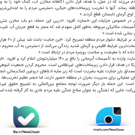
م می‌زند که در عمل، با هدف قرار دادن آگاهانه مخازن آب، کمک خود را به و
ه رساند. آنها با تخریب زیرساخت‌های حیاتی، دسترسی مردم را به ابتدایی‌ترین
اوج گرمای تابستان قطع کردند.»
أسیسات مکانیکی مربوطه به‌طور کامل منهدم شد که منجر به قطع جریان آب شر
این مسئول با تأکید بر 
سخت‌ترین شرایط اقلیمی و گرمای شدید زندگی می‌کنند از دسترسی به آب محروم شو
داده که با معیشت و سلامت روزمره مردم در ارتباط است.»
حمزه‌پور میزان خسارت وارده به تأسیسات آبرسانی را بالغ بر ۱۴۰ میلیاردتومان 
ریکا در هدف قرار دادن زیرساخت‌های غیرنظامی است. محروم کردن جمعیت انبوهی ا
داق بارز جنایت علیه بشریت است که زیر سایه ادعا‌های دروغین کمک‌رسانی انجا
ی عملیاتی برای مدیریت بحران در منطقه حضور دارند، اما حجم عظیم تخریب‌ها، با
است. این حمله بار دیگر ضرورت توجه مجامع بین‌المللی به تضییع حقوق غیرن
‌کند؛ جایی که تشنگی به عنوان سلاح جنگی علیه مردم عادی به کار گرفته شده اس