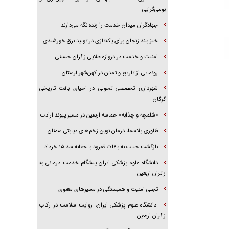
بومی‌گرایی
جهادگران میدان خدمت را زنده نگه می‌دارند
خیز بلند زنجان برای یکه‌تازی در تولید برق خورشیدی
امنیت و خدمت در دروازه طلایی زائران حسینی
رونمایی از تاریخ و تمدن در کهن‌شهر لرستان
شهرداری تخصصی تحولی در احیای بافت تاریخی
گرگان
«شلمچه و چذابه» حماسه اربعین در مسیر پیوند ارادت
فناوری پلاسما، درمان نوین زخم‌های دیابتی سمنان
بازگشت حیات به باغات قمرود با حقابه سد ۱۵ خرداد
دانشگاه علوم پزشکی ایران پیشگام خدمت درمانی به
زائران اربعین
تجلی امنیت و همبستگی در مسیر‌های معنوی
دانشگاه علوم پزشکی ایران، روایت سلامت در رکاب
زائران اربعین