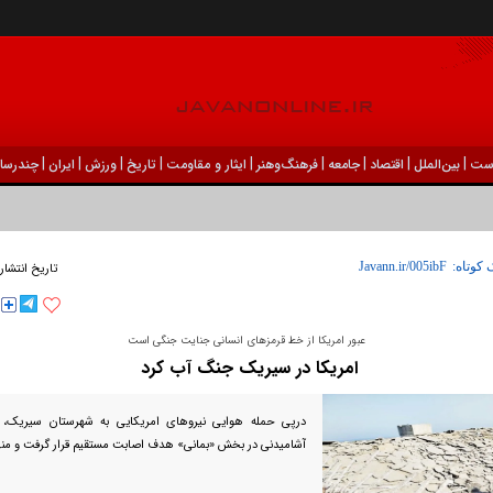
|
|
|
|
|
|
|
|
|
ست
بين‌الملل
اقتصاد
جامعه
فرهنگ‌و‌هنر
ایثار و مقاومت
تاریخ
ورزش
ايران
چندرسان
 کوتاه:
تاریخ انتشار
عبور امریکا از خط قرمز‌های انسانی جنایت جنگی است
امریکا در سیریک جنگ آب کرد
درپی حمله هوایی نیرو‌های امریکایی به شهرستان سیریک،
آشامیدنی در بخش «بمانی» هدف اصابت مستقیم قرار گرفت و من