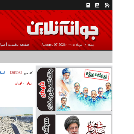
|
صفحه نخست
سیا
جمعه ۱۶ مرداد ۱۴۰۵ -
2026 August 07
لینک
کد خبر:
1363085
ايران
ايران
»