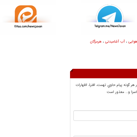
وایی
،
آب آشامیدنی
،
هرمزگان
ر هر گونه پيام حاوي تهمت، افترا، اظهارات
سزا و... معذور است