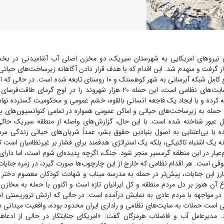
 نیرو‌های امریکایی به شهرستان سیریک، دو مخزن اصلی آب آشامیدنی در ب
ر گرفت و منهدم شد. این اقدام که با هدف قرار دادن آگاهانه زیرساخت‌های حیات
گرفته، موجب قطع کامل شبکه آبرسانی به شهر کوهستک و ۱۰ روستای تابعه شده 
هدف قرار دادن سایت‌های نظامی است، این حمله ۲۰ هزار شهروند را در اوج گرما
ه کرده و با ایجاد یک فاجعه انسانی بالقوه، خشم عمومی و محکومیت گسترده نهاد
 حمله به زیرساخت‌های حیاتی و اماکن عمومی همواره در تمامی کنوانسیون‌های بین
 عبور شناخته شده است. با این حال، گزارش‌های واصله از منطقه سیریک حا
 با بی‌اعتنایی به اصول بنیادین حقوق بشر، عمداً شریان‌های حیاتی زندگی مرد
ه یک اشتباه تاکتیکی، بلکه یک استراتژی هدفمند برای فشار بر غیرنظامیان است ک
م‌عیار در این منطقه گرمسیر منجر شود. جنگ، اگرچه پدیده‌ای شوم است، اما دا
قی است. هر اقدام نظامی که خارج از این چارچوب‌ها صورت گیرد، در زمره جنایات
رز این جنایات، پیش‌تر در حمله به مدرسه میناب و شهادت کودکان معصوم دختر 
غ آن هنوز بر دل مردم منطقه و کل ایرانیان تازه است و اکنون با حمله به مخازن
ر مواجهه با مردم عادی به نمایش درآمده است. در حالی که ارتش تروریستی امریک
ی است حملات به سایت‌های نظامی و راداری ایران محدود بوده، واقعیت میدانی د
. مدیرعامل آب و فاضلاب هرمزگان گفت: «امریکای جنایتکار در حالی از ادعا‌ه