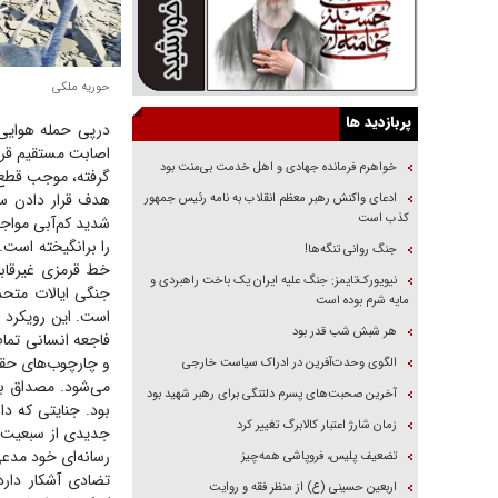
حوریه ملکی
پربازدید ها
درپی حمله هوایی
اصابت مستقیم قرا
خواهرم فرمانده جهادی و اهل خدمت بی‌منت بود
ادعای واکنش رهبر معظم انقلاب به نامه رئیس جمهور
کذب است
شدید کم‌آبی مواج
را برانگیخته است.
جنگ روانی تنگه‌ها!
خط قرمزی غیرقابل
نیویورک‌تایمز: جنگ علیه ایران یک باخت راهبردی و
جنگی ایالات متحده
مایه شرم بوده است
است. این رویکرد ن
هر شبش شب قدر بود
فاجعه انسانی تما
و چارچوب‌های حقو
الگوی وحدت‌آفرین در ادراک سیاست خارجی
می‌شود. مصداق با
آخرین صحبت‌های پسرم دلتنگی برای رهبر شهید بود
بود. جنایتی که دا
زمان شارژ اعتبار کالابرگ تغییر کرد
جدیدی از سبعیت د
رسانه‌ای خود مدع
تضعیف پلیس، فروپاشی همه‌چیز
تضادی آشکار دارد
اربعین حسینی (ع) از منظر فقه و روایت