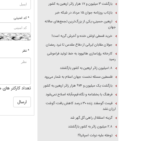
بازگشت ۳ میلیون و ۱۷ هزار زائر اربعین به کشور
بازتاب روزنامه جوان ۱۵ مرداد در شبکه خبر
* کد امنیتی
اربعین حسینی؛ یکی از بزرگ‌ترین تجمع‌های سالانه
جهان
خرید قسطی اولش خنده و آخرش گریه است!
جولان عقابان ایرانی از دفاع مقدس تا نبرد رمضان
* نظر
کارخانه رؤیاسازی هالیوود به خط تولید فراموشی
رسید
۱.۸میلیون زائر اربعین به کشور بازگشتند
فلسطین مسئله نخست جهان اسلام به شمار می‌رود
بازگشت یک میلیون و ۹۷۴ هزار زائر اربعین به کشور
تعداد کارکتر های م
فرهنگ با بخشنامه و نگاه قیم‌مآبانه اصلاح نمی‌شود
قیمت گوسفند زنده ۳۰ درصد کاهش یافت؛ گوشت
ارزان نشد
گزینه استقلال راهی گل گهر شد
۲.۸ میلیون زائر به کشور بازگشتند
توطئه علیه دولت اسپانیا؟!