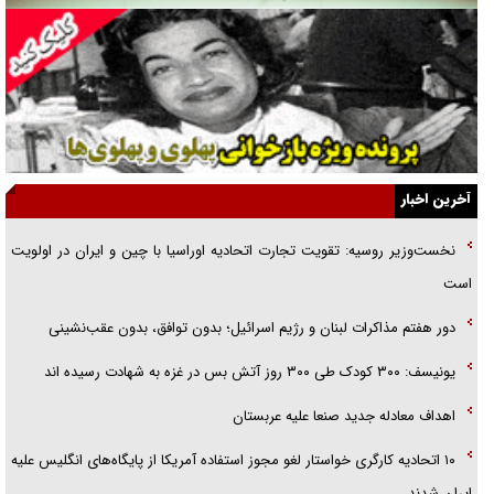
راهبرد غافلگیری با نسل جدید پهپاد‌ها
جنجال پزشکان تقلبی در صنعت زیبایی
یهودی‌ها در ادبیات داستانی اروپا؛ از شکسپیر تا دیکنز
گفت‌وگو با خواهر یکی از شهدای جنگ رمضان/ خواهرم فرمانده جهادی و
آخرین اخبار
اهل خدمت بی‌منت بود
نخست‌وزیر روسیه:‌ تقویت تجارت اتحادیه اوراسیا با چین و ایران در اولویت
جزئیات شکنجه‌هایم فراتر از آن است که در بیان بگنجد!
است
گزارش «جوان» از قوانین سخت‌گیرانه ۶ قاره در برابر یورش به پاسگاه‌های
دور هفتم مذاکرات لبنان و رژیم اسرائیل؛ بدون توافق، بدون عقب‌نشینی
پلیس
یونیسف: ۳۰۰ کودک طی ۳۰۰ روز آتش بس در غزه به شهادت رسیده اند
اهداف معادله جدید صنعا علیه عربستان
۱۰ اتحادیه کارگری خواستار لغو مجوز استفاده آمریکا از پایگاه‌های انگلیس علیه
ایران شدند