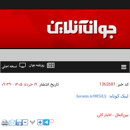
روزنامه جوان
نسخه اصلی
Toggle
navigation
کد خبر:
1362681
تاریخ انتشار:
۱۹ خرداد ۱۴۰۵ - ۰۹:۳۹
لینک کوتاه:
بين‌الملل
اخبار كلی
»