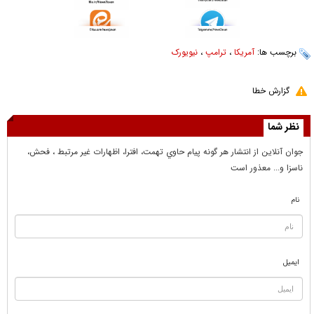
برچسب ها:
آمریکا
،
ترامپ
،
نیویورک
گزارش خطا
نظر شما
جوان آنلاين از انتشار هر گونه پيام حاوي تهمت، افترا، اظهارات غير مرتبط ، فحش،
ناسزا و... معذور است
نام
ایمیل