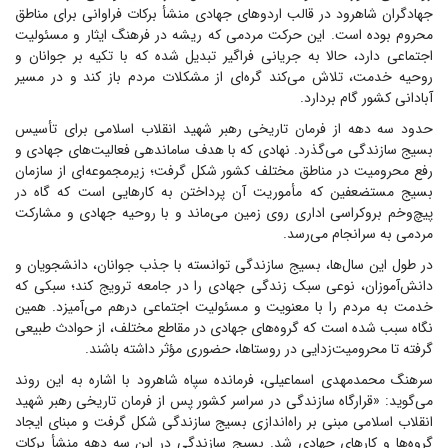
جهادگران شاهرود در قالب اردو‌های جهادی منشأ برکات فراوانی برای مناطق
محروم بوده است. این حرکت مردمی که ریشه در فرهنگ ایثار و مسئولیت
اجتماعی دارد، حالا به جریانی فراگیر تبدیل شده که با تکیه بر جوانان و
روحیه خدمت، تلاش می‌کند گره‌ای از مشکلات مردم باز کند و در مسیر
آبادانی کشور گام بردارد.
حدود سه دهه از فرمان تاریخی رهبر شهید انقلاب اسلامی برای تأسیس
بسیج سازندگی می‌گذرد. نهادی که با هدف ساماندهی فعالیت‌های جهادی و
رفع محرومیت در مناطق مختلف کشور شکل گرفت؛ زیرمجموعه‌ای از سازمان
بسیج مستضعفین که مأموریت آن پرداختن به کار‌هایی است که گاه در
پیچ‌وخم بروکراسی اداری روی زمین می‌ماند و با روحیه جهادی و مشارکت
مردمی به سرانجام می‌رسد.
در طول این سال‌ها، بسیج سازندگی توانسته با جذب جوانان، دانشجویان و
دانش‌آموزان، نوعی سبک زندگی جهادی را در جامعه ترویج کند؛ سبکی که
خدمت به مردم را با معنویت و مسئولیت اجتماعی درهم می‌آمیزد. همین
نگاه سبب شده است که گروه‌های جهادی در مقاطع مختلف، از حوادث طبیعی
گرفته تا محرومیت‌زدایی در روستاها، حضوری مؤثر داشته باشند.
سرهنگ محمدمهدی اسماعیلی، فرمانده سپاه شاهرود با اشاره به این روند
می‌گوید: «قرارگاه سازندگی در سراسر کشور پس از فرمان تاریخی رهبر شهید
انقلاب اسلامی مبنی بر راه‌اندازی بسیج سازندگی شکل گرفت و مبنای ایجاد
گروه‌ها و کار‌های جهادی شد. بسیج سازندگی در این سه دهه منشأ برکات