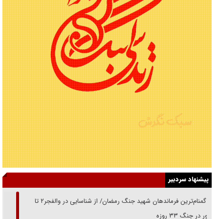
پیشنهاد سردبیر
از گمنام‌ترین فرماندهان شهید جنگ رمضان/ از شناسایی در والفجر۲ تا
حضور در جنگ ۳۳ روزه