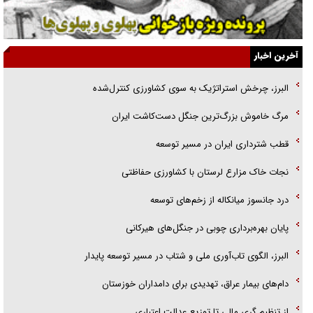
گفت‌وگو با آیت‌الله جاودان/ جفای مخالفان مکانت معنوی رهبر شهید را
ارتقا می‌داد
آخرین اخبار
راننده مست به قانون می‌خندد
البرز، چرخش استراتژیک به سوی کشاورزی کنترل‌شده
همه آقای دوربینی شده‌ایم!
مرگ خاموش بزرگ‌ترین جنگل دست‌کاشت ایران
قصه ناتمام سرویس مدارس
قطب شترداری ایران در مسیر توسعه
آیا مقاومت فلسطین خلع‌سلاح می‌شود؟
نجات خاک مزارع لرستان با کشاورزی حفاظتی
درد جانسوز میانکاله از زخم‌های توسعه
پایان بهره‌برداری چوبی در جنگل‌های هیرکانی
البرز، الگوی تاب‌آوری ملی و شتاب در مسیر توسعه پایدار
دام‌های بیمار عراق، تهدیدی برای دامداران خوزستان
از تنظیم گری مالی تا توزیع عدالت اعتباری