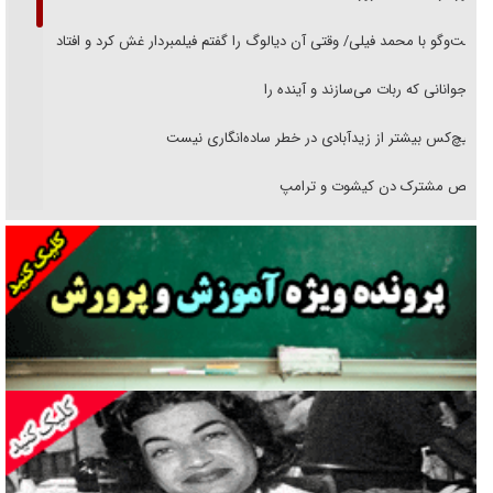
گفت‌وگو با محمد فیلی/ وقتی آن دیالوگ را گفتم فیلمبردار غش کرد و افتاد
نوجوانانی که ربات می‌سازند و آینده را
هیچ‌کس بیشتر از زیدآبادی در خطر ساده‌انگاری نیست
رقص مشترک دن کیشوت و ترامپ
دنده دولت به واگذاری مسئله‌دار ایران‌خودرو/ خصوصی‌سازی یا انحصار؟
غریزه‌ی بقا و آقای باقی و رفقا
جراحی‌های زیبایی با مدرک فوق‌دیپلم! + گفت‌وگو با متهم
گفت‌وگو با همسر یکی از شهدای جنگ رمضان/ پیکر بی‌سر شهید را از
انگشت‌های پا شناسایی کردیم
نسلی که آنلاین الگو می‌گیرد