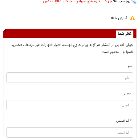
برچسب ها:
جهاد
،
گروه های جهادی
،
جنگ
،
دفاع مقدس
گزارش خطا
نظر شما
جوان آنلاين از انتشار هر گونه پيام حاوي تهمت، افترا، اظهارات غير مرتبط ، فحش،
ناسزا و... معذور است
نام
ایمیل
* کد امنیتی