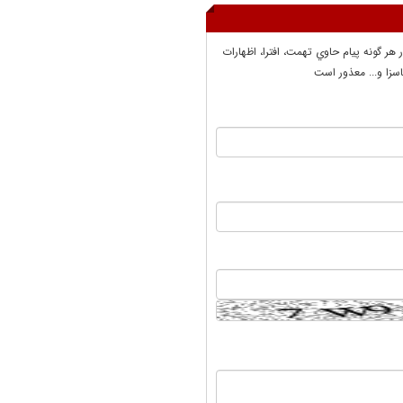
ر هر گونه پيام حاوي تهمت، افترا، اظهارات
سزا و... معذور است