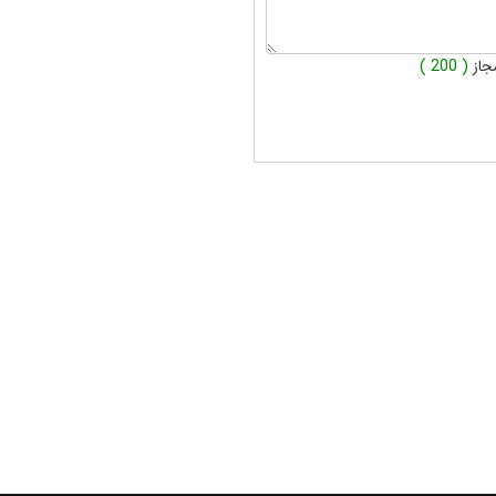
جاز
( 200 )