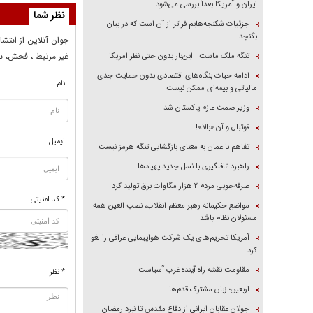
ایران و آمریکا بعداً بررسی می‌شود
نظر شما
جزئیات شکنجه‌هایم فراتر از آن است که در بیان
بگنجد!
جوان آنلاين از انتشا
غير مرتبط ، فحش، نا
تنگه ملک ماست | این‌بار بدون حتی نظر امریکا
ادامه حیات بنگاه‌های اقتصادی بدون حمایت جدی
نام
مالیاتی و بیمه‌ای ممکن نیست
وزیر صمت عازم پاکستان شد
فوتبال و آن «بالا»!
ایمیل
تفاهم با عمان به معنای بازگشایی تنگه هرمز نیست
راهبرد غافلگیری با نسل جدید پهپاد‌ها
صرفه‌جویی مردم ۲ هزار مگاوات برق تولید کرد
* کد امنیتی
مواضع حکیمانه رهبر معظم انقلاب، نصب العین همه
مسئولان نظام باشد
آمریکا تحریم‌های یک شرکت هواپیمایی عراقی را لغو
کرد
مقاومت نقشه راه آینده غرب آسیاست
* نظر
اربعین؛ زبان مشترک قدم‌ها
جولان عقابان ایرانی از دفاع مقدس تا نبرد رمضان