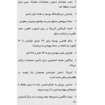
مصر خواستار تدوین چشم‌انداز مشترک عربی برای
امنیت منطقه شد
زلنسکی: دو پالایشگاه روسیه را هدف قرار دادیم
حمله نیرو‌های مسلح یمن به مواضع مزدوران سعودی
ادامه کارشکنی آمریکا در برابر تصویب قانون حشد
شعبی در پارلمان عراق
حکم قضایی روسیه برای ۳۶ مزدور اوکراین از ۱۳
کشور/ دو کشته در حمله پهپادی به بریانسک
افزایش شمار شهدای غزه به ۷۳ هزار و ۳۸۲ نفر
پنتاگون جلسه اضطراری برای تأمین تسلیحات برگزار
می‌کند
آمریکا: داعش خوراسان همچنان یک تهدید در
افغانستان باقی مانده است
حماس: یورش به شمال قدس، اراده ما برای مقابله با
طرح‌های یهودی‌سازی را از بین نمی‌برد
دولت انگلیس تحریم‌ها علیه روسیه را بار دیگر گسترش
داد