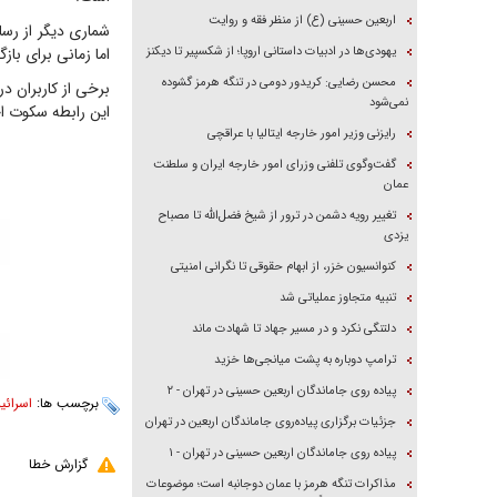
اربعین حسینی (ع) از منظر فقه و روایت
شماری دیگر از رس
یهودی‌ها در ادبیات داستانی اروپا؛ از شکسپیر تا دیکنز
اما زمانی برای با
محسن رضایی: کریدور دومی در تنگه هرمز گشوده
برخی از کاربران د
نمی‌شود
این رابطه سکوت اخت
رایزنی وزیر امور خارجه ایتالیا با عراقچی
گفت‌وگوی تلفنی وزرای امور خارجه ایران و سلطنت
عمان
تغییر رویه دشمن در ترور از شیخ فضل‌الله تا مصباح
یزدی
کنوانسیون خزر، از ابهام حقوقی تا نگرانی امنیتی
تنبیه متجاوز عملیاتی شد
دلتنگی نکرد و در مسیر جهاد تا شهادت ماند
ترامپ دوباره به پشت میانجی‌ها خزید
پیاده روی جاماندگان اربعین حسینی در تهران - ۲
برچسب ها:
اسرائی
جزئیات برگزاری پیاده‌روی جاماندگان اربعین در تهران
پیاده روی جاماندگان اربعین حسینی در تهران - ۱
گزارش خطا
مذاکرات تنگه هرمز با عمان دوجانبه است؛ موضوعات