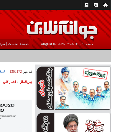
|
صفحه نخست
سیا
جمعه ۱۶ مرداد ۱۴۰۵ -
2026 August 07
لینک
کد خبر:
1362172
بين‌الملل
اخبار كلی
»