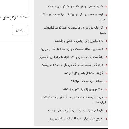
خرید قسطی اولش خنده و آخرش گریه است!
اربعین حسینی؛ یکی از بزرگ‌ترین تجمع‌های سالانه
تعداد کارکتر های م
جهان
کارخانه رؤیاسازی هالیوود به خط تولید فراموشی
رسید
۱.۸میلیون زائر اربعین به کشور بازگشتند
فلسطین مسئله نخست جهان اسلام به شمار می‌رود
بازگشت یک میلیون و ۹۷۴ هزار زائر اربعین به کشور
فرهنگ با بخشنامه و نگاه قیم‌مآبانه اصلاح نمی‌شود
گزینه استقلال راهی گل گهر شد
توطئه علیه دولت اسپانیا؟!
۲.۸ میلیون زائر به کشور بازگشتند
قیمت گوسفند زنده ۳۰ درصد کاهش یافت؛ گوشت
ارزان نشد
بازیکن سابق پرسپولیس به آلومینیوم پیوست
خروج بازار اوراق امریکا از فرمان فدرال رزرو