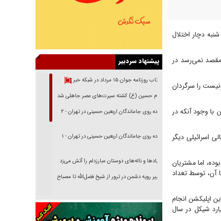
نک هاپوآلیم امروز شنبه دچار اختلال
 مقصد نمی‌رسد در
پیشنهاد سردبیر
بازتاب روزنامه جوان ۱۵ مرداد در شبکه خبر
ونیست را سرگردان
امام حسین (ع) کشته سیرت‌های عصر جاهلی شد
 با وجود آنکه در
پیاده روی جاماندگان اربعین حسینی در تهران - ۲
لی اسرائیلی دیگر
پیاده روی جاماندگان اربعین حسینی در تهران - ۱
فریاد‌ها و ناله‌های دوستان مبارزدلم را آتش می‌زد
وده، اما مشتریان
با آن، توسط تعداد
تغییر رویه دشمن در ترور از شیخ فضل‌الله تا مصباح
یزدی
ائیلی با این اپلیکشن انجام
خرید قسطی اولش خنده و آخرش گریه است!
یون کاربر دارد که میزان حواله‌های انجام شده از طریق آن بیش از ۲۰ میلیارد شیکل در سال
فوتبال و آن «بالا»!