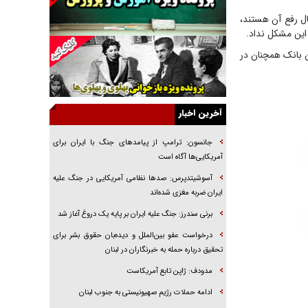
راهبرد غافلگیری با نسل جدید پهپاد‌ها
ل رفع آن هستند،
این مشکل نداد.
جنجال پزشکان تقلبی در صنعت زیبایی
ن بانک همچنان در
یهودی‌ها در ادبیات داستانی اروپا؛ از شکسپیر تا
دیکنز
گفت‌وگو با خواهر یکی از شهدای جنگ رمضان/
خواهرم فرمانده جهادی و اهل خدمت بی‌منت بود
آخرین اخبار
جزئیات شکنجه‌هایم فراتر از آن است که در بیان
بگنجد!
جانسون: ترامپ از پیامد‌های جنگ با ایران برای
آمریکایی‌ها آگاه است
گزارش «جوان» از قوانین سخت‌گیرانه ۶ قاره در
برابر یورش به پاسگاه‌های پلیس
آسوشیتدپرس: صد‌ها نظامی آمریکایی در جنگ علیه
ایران ضربه مغزی شده‌اند
تحلیل ابعاد پیام رهبر انقلاب به حزب‌الله/ مقاومت
نقشه راه آینده غرب آسیا
برنی سندرز: جنگ علیه ایران بر پایه یک دروغ آغاز شد
درخواست عفو بین‌الملل و دیده‌بان حقوق بشر برای
تحقیق درباره حمله به خبرنگاران در لبنان
مدودف: ژاپن تابع آمریکاست
ادامه حملات رژیم صهیونیستی به جنوب لبنان