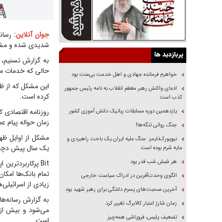
جوان آنلاین:
شدیدی شده و مشتری
پربازدید ها
به گزارش تسنیم، ب
حالی که خدمات م
خواهرم فرمانده جهادی و اهل خدمت بی‌منت بود
این مشکل که از ظه
ادعای واکنش رهبر معظم انقلاب به نامه رئیس جمهور
کرده است.
کذب است
روزنامه اقتصادی ک
یازدهمین دوره مسابقات رباتیک دانش آموزی کشور
زمان حواله پیام ع
جنگ روانی تنگه‌ها!
مشکل از اوایل ظهر
نیویورک‌تایمز: جنگ علیه ایران یک باخت راهبردی و
یک سال پیش دچار آ
مایه شرم بوده است
هر شبش شب قدر بود
Bit پرکاربرد‌ت
تمام بانک‌ها امکان
الگوی وحدت‌آفرین در ادراک سیاست خارجی
زیادی از اسرائیلی‌ه
آخرین صحبت‌های پسرم دلتنگی برای رهبر شهید بود
زمان شارژ اعتبار کالابرگ تغییر کرد
تضعیف پلیس، فروپاشی همه‌چیز
است.