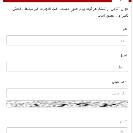
جوان آنلاين از انتشار هر گونه پيام حاوي تهمت، افترا، اظهارات غير مرتبط ، فحش،
ناسزا و... معذور است
نام
ایمیل
* کد امنیتی
* نظر