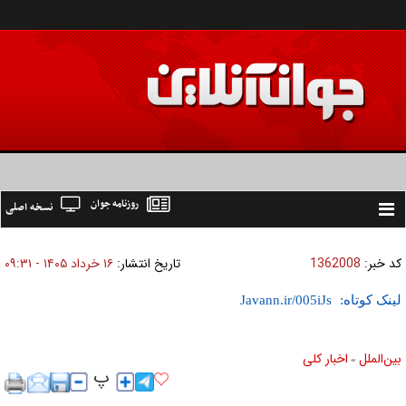
روزنامه جوان
نسخه اصلی
Toggle
navigation
کد خبر:
1362008
تاریخ انتشار:
۱۶ خرداد ۱۴۰۵ - ۰۹:۳۱
لینک کوتاه:
بين‌الملل
اخبار كلی
»