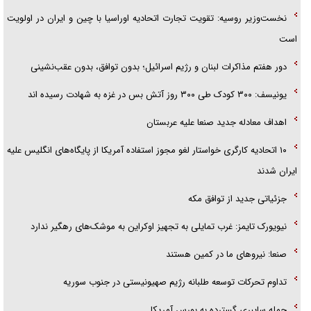
پلیس
نخست‌وزیر روسیه:‌ تقویت تجارت اتحادیه اوراسیا با چین و ایران در اولویت
است
دور هفتم مذاکرات لبنان و رژیم اسرائیل؛ بدون توافق، بدون عقب‌نشینی
یونیسف: ۳۰۰ کودک طی ۳۰۰ روز آتش بس در غزه به شهادت رسیده اند
اهداف معادله جدید صنعا علیه عربستان
۱۰ اتحادیه کارگری خواستار لغو مجوز استفاده آمریکا از پایگاه‌های انگلیس علیه
ایران شدند
جزئیاتی جدید از توافق مکه
نیویورک تایمز: غرب تمایلی به تجهیز اوکراین به موشک‌های رهگیر ندارد
صنعا: نیروهای ما در کمین‌ هستند
تداوم تحرکات توسعه طلبانه رژیم صهیونیستی در جنوب سوریه
حمله سایبری گسترده به بورس آمریکا