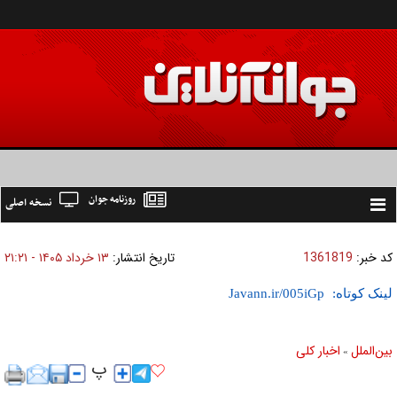
روزنامه جوان
نسخه اصلی
Toggle
navigation
کد خبر:
1361819
تاریخ انتشار:
۱۳ خرداد ۱۴۰۵ - ۲۱:۲۱
لینک کوتاه:
بين‌الملل
اخبار كلی
»