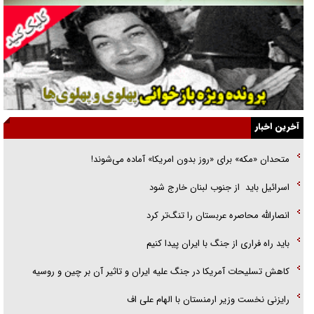
انگشت‌های پا شناسایی کردیم
نسلی که آنلاین الگو می‌گیرد
گفت‌وگو با آیت‌الله جاودان/ جفای مخالفان مکانت معنوی رهبر شهید را
ارتقا می‌داد
آخرین اخبار
راننده مست به قانون می‌خندد
متحدان «مکه» برای «روز بدون امریکا» آماده می‌شوند!
همه آقای دوربینی شده‌ایم!
اسرائيل بايد از جنوب لبنان خارج شود
قصه ناتمام سرویس مدارس
انصارالله محاصره عربستان را تنگ‌تر کرد
آیا مقاومت فلسطین خلع‌سلاح می‌شود؟
باید راه فراری از جنگ با ایران پیدا کنیم
کاهش تسلیحات آمریکا در جنگ علیه ایران و تاثیر آن بر چین و روسیه
رایزنی نخست وزیر ارمنستان با الهام علی اف