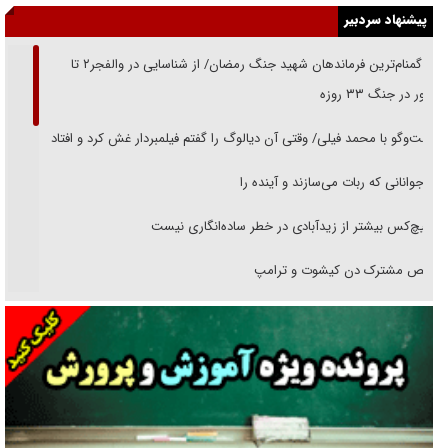
پیشنهاد سردبیر
از گمنام‌ترین فرماندهان شهید جنگ رمضان/ از شناسایی در والفجر۲ تا
حضور در جنگ ۳۳ روزه
گفت‌وگو با محمد فیلی/ وقتی آن دیالوگ را گفتم فیلمبردار غش کرد و افتاد
نوجوانانی که ربات می‌سازند و آینده را
هیچ‌کس بیشتر از زیدآبادی در خطر ساده‌انگاری نیست
رقص مشترک دن کیشوت و ترامپ
دنده دولت به واگذاری مسئله‌دار ایران‌خودرو/ خصوصی‌سازی یا انحصار؟
غریزه‌ی بقا و آقای باقی و رفقا
جراحی‌های زیبایی با مدرک فوق‌دیپلم! + گفت‌وگو با متهم
گفت‌وگو با همسر یکی از شهدای جنگ رمضان/ پیکر بی‌سر شهید را از