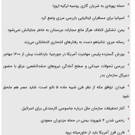
حمله پهپادی به شریان گازی روسیه-ترکیه-اروپا
اسپانیا برای مسافران ایتالیایی بازرسی مرزی وضع کرد
یمن: تشکیل ائتلاف هرگز مانع مجازات عربستان به خاطر جنایاتش نمی‌شود
رسانه عبری: نتانیاهو دست به رفتار‌های انتحاری انتخاباتی می‌زند
یورش گسترده پلیس مهاجرت آمریکا در جورجیا؛ بازداشت بیش از ۱۲۰۰ مهاجر
بررسی تحولات میدانی و سطح آمادگی نیرو‌های حشدالشعبی عراق با حضور
دبیرکل سازمان بدر
فیدان: توافق مکه از نظر فنی شبیه ماده ۵ ناتو است؛ شاید مصر هم ملحق
شود
آغاز تحقیقات سازمان ملل درباره جاسوسی کارمندش برای اسرائیل
زخمی شدن ۴ شهروند یمنی در حمله مزدوران سعودی
فارن افرز: آمریکا باید از خاورمیانه برود