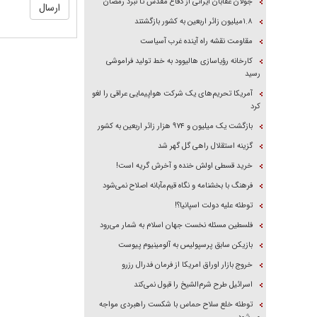
جولان عقابان ایرانی از دفاع مقدس تا نبرد رمضان
۱.۸میلیون زائر اربعین به کشور بازگشتند
مقاومت نقشه راه آینده غرب آسیاست
کارخانه رؤیاسازی هالیوود به خط تولید فراموشی
رسید
آمریکا تحریم‌های یک شرکت هواپیمایی عراقی را لغو
کرد
بازگشت یک میلیون و ۹۷۴ هزار زائر اربعین به کشور
گزینه استقلال راهی گل گهر شد
خرید قسطی اولش خنده و آخرش گریه است!
فرهنگ با بخشنامه و نگاه قیم‌مآبانه اصلاح نمی‌شود
توطئه علیه دولت اسپانیا؟!
فلسطین مسئله نخست جهان اسلام به شمار می‌رود
بازیکن سابق پرسپولیس به آلومینیوم پیوست
خروج بازار اوراق امریکا از فرمان فدرال رزرو
اسرائیل طرح شرم‌الشیخ را قبول نمی‌کند
توطئه خلع سلاح حماس با شکست راهبردی مواجه