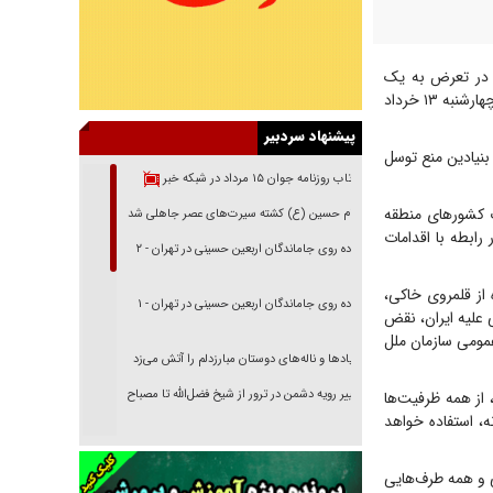
ا در تعرض به یک
نفتکش ایرانی در تنگه هرمز و حمله به یک دکل مخابراتی در جزیره قشم، که در ساعات اولیه بامداد چهارشنبه ۱۳ خرداد
پیشنهاد سردبیر
که نقض فاحش اصل بنیادین منع توسل
بازتاب روزنامه جوان ۱۵ مرداد در شبکه خبر
ت کشورهای منطقه
امام حسین (ع) کشته سیرت‌های عصر جاهلی شد
رابطه با اقدامات
پیاده روی جاماندگان اربعین حسینی در تهران - ۲
 از قلمروی خاکی،
پیاده روی جاماندگان اربعین حسینی در تهران - ۱
ی علیه ایران، نقض
ل و اصل حسن همجواری بوده و وفق قطعنامه شمار ۳۳۱۴ مجمع عمومی سازمان ملل
فریاد‌ها و ناله‌های دوستان مبارزدلم را آتش می‌زد
تغییر رویه دشمن در ترور از شیخ فضل‌الله تا مصباح
از همه ظرفیت‌ها
یزدی
ه، استفاده خواهد
خرید قسطی اولش خنده و آخرش گریه است!
 و همه طرف‌هایی
فوتبال و آن «بالا»!