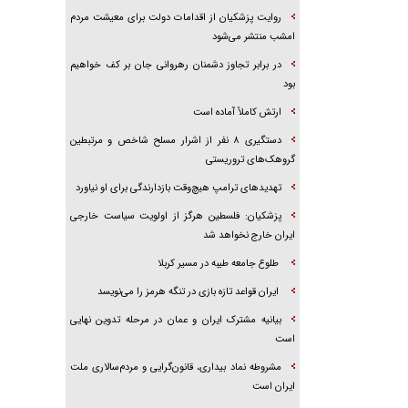
روایت پزشکیان از اقدامات دولت برای معیشت مردم
امشب منتشر می‌شود
در برابر تجاوز دشمنان رهروانی جان بر کف خواهیم
بود
ارتش کاملاً آماده است
دستگیری ۸ نفر از اشرار مسلح شاخص و مرتبطین
گروهک‌های تروریستی
تهدید‌های ترامپ هیچ‌وقت بازدارندگی برای او نیاورد
پزشکیان: فلسطین هرگز از اولویت سیاست خارجی
ایران خارج نخواهد شد
طلوع جامعه طیبه در مسیر کربلا
ایران قواعد تازه بازی در تنگه هرمز را می‌نویسد
بیانیه مشترک ایران و عمان در مرحله تدوین نهایی
است
مشروطه نماد بیداری، قانون‌گرایی و مردم‌سالاری ملت
ایران است