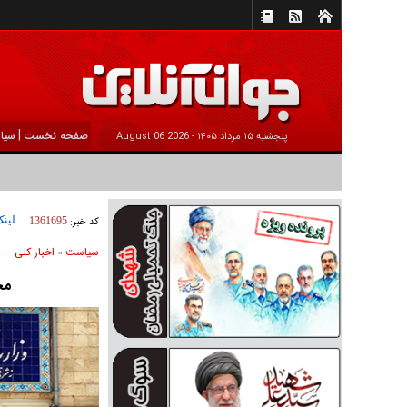
|
صفحه نخست
سیا
پنجشنبه ۱۵ مرداد ۱۴۰۵ -
2026 August 06
لینک
کد خبر:
1361695
سیاست
اخبار کلی
»
مح