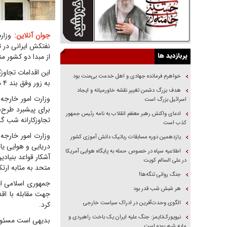
جوان آنلاین:
وزارت
پربازدید ها
از مبدا دو کشور 
خواهرم فرمانده جهادی و اهل خدمت بی‌منت بود
به زور وفق بند ۴ ماده ۲ منشور ملل متحد و حقوق بین‌الملل به شمار می‌آید.
هدف بزرگ دشمن تغییر نقشه خاورمیانه و ایجاد
وزارت امور خارجه
اسرائیل بزرگ است
برای پیشبرد طرح‌ه
ادعای واکنش رهبر معظم انقلاب به نامه رئیس جمهور
تجاوزکارانه شب گذ
کذب است
وزارت امور خارجه 
یازدهمین دوره مسابقات رباتیک دانش آموزی کشور
دریایی و هوایی یا 
اطلاعیه سپاه در خصوص حمله به پایگاه هوایی آمریکا
در علی السالم کویت
متحد به مثابه ارت
جنگ روانی تنگه‌ها!
جمهوری اسلامی ای
هر شبش شب قدر بود
جهت مقابله با اقد
الگوی وحدت‌آفرین در ادراک سیاست خارجی
کرد.
نیویورک‌تایمز: جنگ علیه ایران یک باخت راهبردی و
بدیهی است مسئولی
مایه شرم بوده است