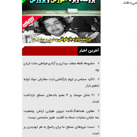
می‌دهند.
راهبرد غافلگیری با نسل جدید پهپاد‌ها
جنجال پزشکان تقلبی در صنعت زیبایی
یهودی‌ها در ادبیات داستانی اروپا؛ از شکسپیر تا
دیکنز
گفت‌وگو با خواهر یکی از شهدای جنگ رمضان/
خواهرم فرمانده جهادی و اهل خدمت بی‌منت بود
آخرین اخبار
جزئیات شکنجه‌هایم فراتر از آن است که در بیان
بگنجد!
مشروطه نقطه عطف بیداری و آزادی‌خواهی ملت ایران
بود
گزارش «جوان» از قوانین سخت‌گیرانه ۶ قاره در
برابر یورش به پاسگاه‌های پلیس
تاکید مجلس بر لزوم بازگشایی ثبت سفارش مواد اولیه
تنظیم بازار
تحلیل ابعاد پیام رهبر انقلاب به حزب‌الله/ مقاومت
نقشه راه آینده غرب آسیا
۲۱ عامل موساد و ۴ عضو باند‌های مسلح بازداشت
شدند
معاون هماهنگ‌کننده نیروی هوایی ارتش: وضعیت
سه خلبان عملیات حمله به العدید هنوز مشخص نیست
دست نیرو‌های مسلح ما برای پاسخ به هر تهدیدی پر
است