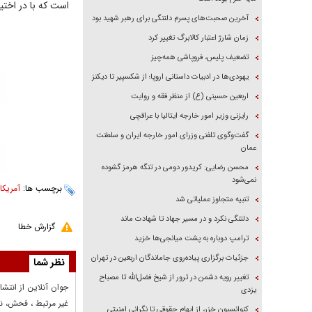
است که با در اختیا
آخرین صحبت‌های پسرم دلتنگی برای رهبر شهید بود
زمان شارژ اعتبار کالابرگ تغییر کرد
تضعیف پلیس، فروپاشی همه‌چیز
یهودی‌ها در ادبیات داستانی اروپا؛ از شکسپیر تا دیکنز
اربعین حسینی (ع) از منظر فقه و روایت
رایزنی وزیر امور خارجه ایتالیا با عراقچی
گفت‌وگوی تلفنی وزرای امور خارجه ایران و سلطنت
عمان
محسن رضایی: کریدور دومی در تنگه هرمز گشوده
نمی‌شود
برچسب ها:
آمریکا
،
تنبیه متجاوز عملیاتی شد
دلتنگی نکرد و در مسیر جهاد تا شهادت ماند
گزارش خطا
ترامپ دوباره به پشت میانجی‌ها خزید
جزئیات برگزاری پیاده‌روی جاماندگان اربعین در تهران
نظر شما
تغییر رویه دشمن در ترور از شیخ فضل‌الله تا مصباح
جوان آنلاين از انتشا
یزدی
غير مرتبط ، فحش، نا
کنوانسیون خزر، از ابهام حقوقی تا نگرانی امنیتی