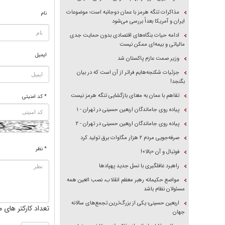
مذاکرات تنگه هرمز با عمان دوجانبه است؛ موضوعات
نام
ایران و آمریکا بعداً بررسی می‌شود
ادامه حیات بنگاه‌های اقتصادی بدون حمایت جدی
مالیاتی و بیمه‌ای ممکن نیست
ایمیل
وزیر صمت عازم پاکستان شد
جزئیات شکنجه‌هایم فراتر از آن است که در بیان
بگنجد!
تفاهم با عمان به معنای بازگشایی تنگه هرمز نیست
* کد امنیتی
پیاده روی جاماندگان اربعین حسینی در تهران - ۱
پیاده روی جاماندگان اربعین حسینی در تهران - ۲
صرفه‌جویی مردم ۲ هزار مگاوات برق تولید کرد
* نظر
فوتبال و آن «بالا»!
راهبرد غافلگیری با نسل جدید پهپاد‌ها
مواضع حکیمانه رهبر معظم انقلاب، نصب العین همه
مسئولان نظام باشد
اربعین حسینی؛ یکی از بزرگ‌ترین تجمع‌های سالانه
تعداد کارکتر های م
جهان