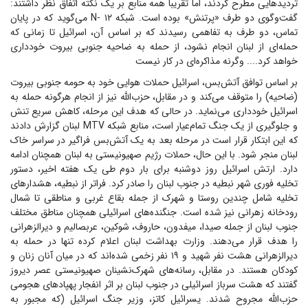
تردید‌هایی مطرح کردند، اما تقریباً همه منابع بر یک نکته اتفاق نظر داشتند:
گفت‌وگوی دو طرف «پرتنش» بوده است. شبکه N- ۱۲ می‌گوید که در پایان
تماس، دو طرف به تفاهمی رسیدند که بر اساس آن، اسرائیل تا زمانی که
حمله‌ای از لبنان انجام نشود، از حمله به ضاحیه جنوبی بیروت خودداری
خواهد کرد.... وگرنه مذاکره‌ای در کار نیست
بر اساس توافق آتش‌بس، اسرائیل حملات هوایی خود به حومه جنوبی بیروت
(ضاحیه) را متوقف می‌کند و در مقابل، حزب‌الله نیز از انجام هرگونه حمله به
اسرائیل خودداری می‌نماید. در حالی که هدف این مرحله، کاهش سریع تنش
و جلوگیری از یک جنگ تمام‌عیار است، منابع شبکه MTV لبنان گزارش دادند
که این ابتکار قرار است در مرحله بعد به یک آتش‌بس فراگیر در سراسر خاک
لبنان منجر شود. با این حال، حملات رژیم صهیونیستی به لبنان همچنان ادامه
دارد. ارتش اسرائیل روز دوشنبه برای بار دوم طی یک هفته اخیر، دستور
تخلیه فوری شهر نبطیه در جنوب لبنان را صادر کرد. فراتر از نبطیه، هشدار‌های
تخلیه شامل چندین روستا و شهرک از جمله بقاع غربی و مناطقی تا شمال
رودخانه زهرانی نیز شده است. جنگنده‌های اسرائیلی همچنان مناطق مختلف
جنوب لبنان از جمله صیدا، میفدون، حاروف، شوکین، عربصالیم و دیرالزهرانی
را هدف قرار می‌دهند. وزارت بهداشت لبنان اعلام کرده تنها در حمله به
دیرالزهرانی هشت نفر شهید و ۱۹ نفر زخمی شده‌اند که در میان آنان زنان و
کودکان هستند. در مقابل، رسانه‌های شهرک‌نشینان صهیونیستی عصر دیروز
گفتند که هشت سرباز اسرائیلی در جنوب لبنان بر اثر انفجار پهپاد‌های هجومی
حزب‌الله مجروح شدند. یسرائیل کاتز، وزیر جنگ اسرائیل (که مجبور به