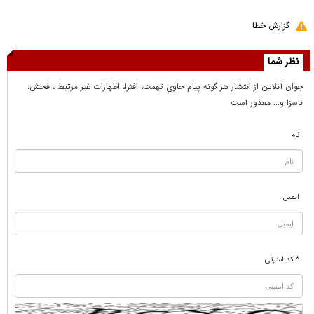
گزارش خطا
نظر شما
جوان آنلاين از انتشار هر گونه پيام حاوي تهمت، افترا، اظهارات غير مرتبط ، فحش،
ناسزا و... معذور است
نام
ایمیل
* کد امنیتی