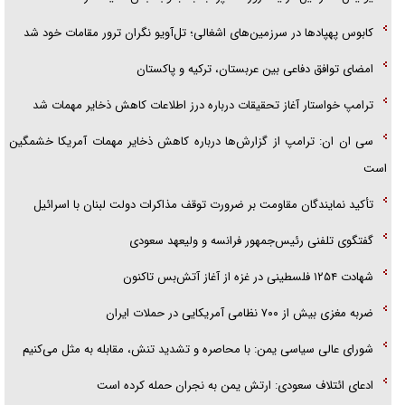
کابوس پهپادها در سرزمین‌های اشغالی؛ تل‌آویو نگران ترور مقامات خود شد
امضای توافق دفاعی بین عربستان، ترکیه و پاکستان
ترامپ خواستار آغاز تحقیقات درباره درز اطلاعات کاهش ذخایر مهمات شد
سی ان ان: ترامپ از گزارش‌ها درباره کاهش ذخایر مهمات آمریکا خشمگین
است
تأکید نمایندگان مقاومت بر ضرورت توقف مذاکرات دولت لبنان با اسرائیل
گفتگوی تلفنی رئیس‌جمهور فرانسه و ولیعهد سعودی
شهادت ۱۲۵۴ فلسطینی در غزه از آغاز آتش‌بس تاکنون
ضربه مغزی بیش از ۷۰۰ نظامی آمریکایی در حملات ایران
شورای عالی سیاسی یمن: با محاصره و تشدید تنش، مقابله به مثل می‌کنیم
ادعای ائتلاف سعودی: ارتش یمن به نجران حمله کرده است