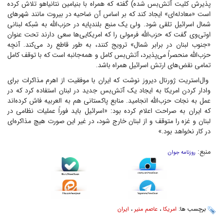
پذیرش کلیت آتش‌بس شده) گفته که همراه با بنیامین نتانیاهو تلاش کرده
است «معادله‌ای» ایجاد کند که بر اساس آن ضاحیه در بیروت مانند شهر‌های
شمال اسرائیل تلقی شود. ولی یک منبع بلندپایه در حزب‌الله به شبکه لبنانی
او‌تی‌وی گفت که حزب‌الله فرمولی را که امریکایی‌ها سعی دارند تحت عنوان
«جنوب لبنان در برابر شمال» ترویج کنند، به طور قاطع رد می‌کند. آنچه
حزب‌الله منحصراً می‌پذیرد، آتش‌بس کامل و همه‌جانبه است که با توقف کامل
تمامی نقض‌های ارتش اسرائیل همراه باشد.
وال‌استریت ژورنال دیروز نوشت که ایران با موفقیت از اهرم مذاکرات برای
وادار کردن امریکا به ایجاد یک آتش‌بس جدید در لبنان استفاده کرد که در
عمل به نجات حزب‌الله انجامید. منابع پاکستانی هم به العربیه فاش کرده‌اند
که ایران به صراحت اعلام کرده بود: «اسرائیل باید فوراً عملیات نظامی در
لبنان و غزه را متوقف و از لبنان خارج شود، در غیر این صورت هیچ مذاکره‌ای
در کار نخواهد بود.»
منبع:
روزنامه جوان
برچسب ها:
امریکا
،
عاصم منیر
،
ایران