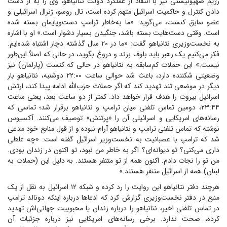
رژیم صهیونیستی نیز با انتقاد از عملکرد دولت نتانیاهو، وی را به از دست
دادن کنترل و حاکمیت اسرائیل متهم کرده است، تال روسو، ژنرال اسرائیلی و
عضو سابق کنست، می‌گوید: «ما به‌خاطر ترامپ دست‌وپایمان بسته شده
است. وقتی دست‌هایت بسته باشد، جنگیدن بسیار دشوار است.» او با اشاره
به نخست‌وزیری نتانیاهو گفت: «ما در ۲۰ سال گذشته دچار اشتباه شده‌ایم.
فکر می‌کنیم یک رهبر باید بلوف بزند و دروغ بگوید، در حالی که اصلاً این‌طور
نیست.» این حملات کم‌سابقه به نتانیاهو در حالی که کنست (پارلمان) نیز
وضعیتی شکننده دارد، باعث شد حوالی ساعت ۲۲:۰۰ دوشنبه، نتانیاهو بار
دیگر در موضعی تند تهدید کند که اگر حملات حزب‌الله ادامه پیدا کند، ارتش
اسرائیل بیروت را هدف قرار خواهد داد. کمتر از دو ساعت بعد، یعنی ساعت
۲۳:۴۴، دومین تماس تلفنی میان ترامپ و نتانیاهو برقرار شد؛ تماسی که
رسانه‌های امریکایی و اسرائیلی آن را «پرتنش» توصیف می‌کنند. آکسیوس
نوشته که تماس تلفنی ترامپ و نتانیاهو آرام نبوده و از قول منابع خود مدعی
شد که ترامپ با عصبانیت به نخست‌وزیر اسرائیل گفته است: «چه غلطی
داری می‌کنی؟ تو دیوانه‌ای؟ اگر به خاطر من نبود، تو اکنون در زندان بودی.
من تو را نجات دادم. اکنون همه از تو متنفر هستند. به دلیل این (حملات به
لبنان) همه از اسرائیل متنفر هستند.»
هرچند دفتر نتانیاهو این روایت را رد کرده و شبکه ۱۲ اسرائیل به نقل از یک
منبع در دفتر نخست‌وزیری گزارش کرد که ادعا‌ها درباره اینکه دونالد ترامپ
در تماس تلفنی اخیر، نتانیاهو را درباره زندان یا محبوبیت جهانی‌اش تهدید
کرده، صحت ندارد. برخی رسانه‌های امریکایی نیز درباره جزئیات آن