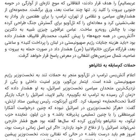
عربصالیم) را هدف قرار دادند؛ اتفاقاتی که موج تازه‌ای از آوارگی در حومه
جنوبی بیروت را کلید زد. تنها چند ساعت بعد، ورق برگشت. مجموعه‌ای از
هشدار‌های سیاسی و نظامی از تهران، ترامپ را برای هفتمین بار وادار به
عقب‌نشینی کرد و معادله‌ای را که تل‌آویو برای گسترش جنگ طراحی کرده
بود، با چالش روبه‌رو ساخت. عباس عراقچی چیزی شبیه به دکترین
«آتش‌بس در همه جبهه‌ها» را پیش کشید، محمدباقر قالیباف هشدار داده
بود «باید هزینه جنایات رژیم صهیونیستی در لبنان را پرداخت کنید» و ساعتی
بعد، قرارگاه مرکزی خاتم‌الانبیا (ص) هشدار داد در صورت حمله به بیروت و
ضاحیه، شمال سرزمین‌های اشغالی در معرض پاسخ قرار خواهد گرفت.
حملات کم‌سابقه به نتانیاهو
اعلام آتش‌بس ترامپ در تل‌آویو منجر به حملات تند به نخست‌وزیر رژیم
صهیونیستی شده است. ایتمار بن‌گویر، وزیر امنیت داخلی و یکی از
نزدیک‌ترین متحدان سیاسی نخست‌وزیر اسرائیل، به او هشدار داده که
«زمان آن رسیده به ترامپ نه بگوییم». یائیر لاپید، اسرائیل را «یک بازیگر
کاملاً تحت‌الحمایه» توصیف کرد. گادی آیزنکوت، رئیس پیشین ستاد ارتش،
گفت: «هرگز نخست‌وزیری در اسرائیل نبوده که چنین درخواست آشکارا
غیرمنطقی را با چنین تسلیمی پذیرفته باشد.» و دن ایلوز، نماینده حزب
لیکود، به نتانیاهو یادآوری کرده که سال‌ها گفته بود هیچ فشار خارجی
نمی‌تواند اسرائیل را از دفاع از خود بازدارد: «اگر این اصل زمانی درست بود،
امروز هم باید درست باشد.» در حالی که نفتالی بنت، نخست‌وزیر پیشین