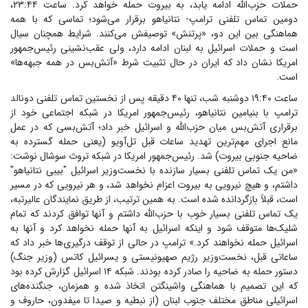
حملات حزب‌الله ادامه یابد، به بیروت حمله خواهد کرد. ساعت ۲۳:۴۴،
دومین تماس تلفنی ترامپ- نتانیاهو برقرار می‌شود؛ تماسی که با همه
هماهنگی بین این دو، «پرتنش» توصیفش می‌کنند. شرایط همچنان سیال
است و حملات اسرائیل به لبنان ادامه دارد، ولی عقب‌نشینی رئیس‌جمهور
امریکا نشان داد که ایران در حال تثبیت شرط «آتش‌بس در همه جبهه‌ها»
است.
ساعت ۱۹:۴۰ دوشنبه شب، تنها ۴۰ دقیقه پس از نخستین تماس تلفنی دونالد
ترامپ با بنیامین نتانیاهو، رئیس‌جمهور امریکا در شبکه اجتماعی خود از
برقراری آتش‌بس میان حزب‌الله و اسرائیل خبر داد؛ آتش‌بسی که در عمل
مانع اجرای مهم‌ترین تهدید ساعات قبل تل‌آویو (یعنی حمله گسترده به
ضاحیه جنوبی بیروت) شد. رئیس‌جمهور امریکا در شبکه تروث سوشال نوشت:
«من یک تماس تلفنی بسیار سازنده با نخست‌وزیر اسرائیل "بیبی نتانیاهو"
داشتم، و هیچ نیرویی به بیروت اعزام نخواهد شد، و هر نیرویی که در مسیر
است، قبلاً بازگردانده شده است. به همین ترتیب، از طریق نمایندگان عالیرتبه،
یک تماس تلفنی بسیار خوب با حزب‌الله داشتم و آنها توافق کردند که تمام
شلیک‌ها متوقف شود و اینکه اسرائیل به آنها حمله نخواهد کرد و آنها به
اسرائیل حمله نخواهند کرد.» ترامپ در حالی از توقف درگیری‌ها خبر داد که
ساعاتی قبل، نخست‌وزیر رژیم صهیونیستی و یسرائیل کاتس (وزیر جنگ)
دستور حمله به ضاحیه را صادر کرده بودند. شبکه ۱۴ اسرائیل گزارش کرده بود
که این تصمیم با هماهنگی واشینگتن اتخاذ شده و همزمان، جنگنده‌های
اسرائیلی مناطق مختلف جنوب لبنان (از نبطیه و صیدا تا میفدون، حاروف و