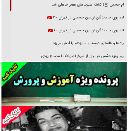
امام حسین (ع) کشته سیرت‌های عصر جاهلی شد
پیاده روی جاماندگان اربعین حسینی در تهران - ۲
پیاده روی جاماندگان اربعین حسینی در تهران - ۱
فریاد‌ها و ناله‌های دوستان مبارزدلم را آتش می‌زد
تغییر رویه دشمن در ترور از شیخ فضل‌الله تا مصباح یزدی
خرید قسطی اولش خنده و آخرش گریه است!
فوتبال و آن «بالا»!
راهبرد غافلگیری با نسل جدید پهپاد‌ها
جنجال پزشکان تقلبی در صنعت زیبایی
یهودی‌ها در ادبیات داستانی اروپا؛ از شکسپیر تا دیکنز