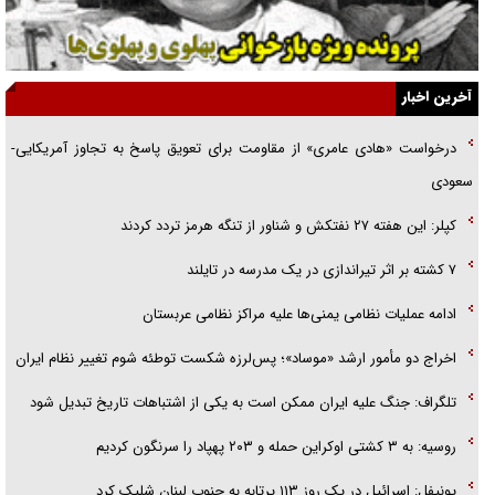
گفت‌وگو با خواهر یکی از شهدای جنگ رمضان/ خواهرم فرمانده جهادی و
اهل خدمت بی‌منت بود
جزئیات شکنجه‌هایم فراتر از آن است که در بیان بگنجد!
آخرین اخبار
گزارش «جوان» از قوانین سخت‌گیرانه ۶ قاره در برابر یورش به پاسگاه‌های
درخواست «هادی عامری» از مقاومت برای تعویق پاسخ به تجاوز آمریکایی-
پلیس
سعودی
تحلیل ابعاد پیام رهبر انقلاب به حزب‌الله/ مقاومت نقشه راه آینده غرب آسیا
کپلر: این هفته ۲۷ نفتکش و شناور از تنگه هرمز تردد کردند
۷ کشته بر اثر تیراندازی در یک مدرسه در تایلند
ادامه عملیات نظامی یمنی‌ها علیه مراکز نظامی عربستان
اخراج دو مأمور ارشد «موساد»؛ پس‌لرزه شکست توطئه شوم تغییر نظام ایران
تلگراف: جنگ علیه ایران ممکن است به یکی از اشتباهات تاریخ تبدیل شود
روسیه: به ۳ کشتی اوکراین حمله و ۲۰۳ پهپاد را سرنگون کردیم
یونیفل: اسرائیل در یک روز ۱۱۳ پرتابه به جنوب لبنان شلیک کرد