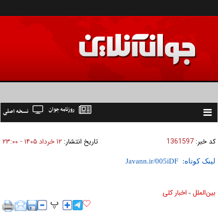
روزنامه جوان
نسخه اصلی
Toggle
navigation
کد خبر:
1361597
تاریخ انتشار:
۱۲ خرداد ۱۴۰۵ - ۲۳:۰۰
لینک کوتاه:
بين‌الملل
اخبار كلی
»