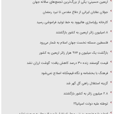
اربعین حسینی؛ یکی از بزرگ‌ترین تجمع‌های سالانه جهان
جولان عقابان ایرانی از دفاع مقدس تا نبرد رمضان
کارخانه رؤیاسازی هالیوود به خط تولید فراموشی رسید
۱.۸میلیون زائر اربعین به کشور بازگشتند
فلسطین مسئله نخست جهان اسلام به شمار می‌رود
بازگشت یک میلیون و ۹۷۴ هزار زائر اربعین به کشور
قیمت گوسفند زنده ۳۰ درصد کاهش یافت؛ گوشت ارزان نشد
فرهنگ با بخشنامه و نگاه قیم‌مآبانه اصلاح نمی‌شود
گزینه استقلال راهی گل گهر شد
۲.۸ میلیون زائر به کشور بازگشتند
توطئه علیه دولت اسپانیا؟!
ادعا درباره «نحوه رد زنی محل استقرار شهید لاریجانی» صحت ندارد