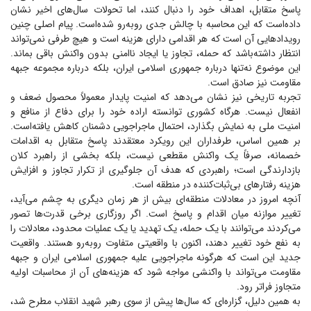
پاسخ متقابل، اهداف خود را دنبال کنند، اما تحولات سال‌های اخیر نشان
داده‌است که این محاسبه با چالش جدی روبه‌رو شده‌است. پیام اصلی چنین
رویداد‌هایی آن است که هر اقدامی دارای هزینه است و هیچ طرفی نمی‌تواند
انتظار داشته‌باشد که حمله، تجاوز یا ایجاد ناامنی بدون واکنش باقی بماند.
این موضوع نه‌تنها درباره جمهوری اسلامی ایران، بلکه درباره مجموعه جبهه
مقاومت نیز صادق است.
تجربه تاریخی نیز نشان می‌دهد که امنیت پایدار معمولاً محصول ضعف و
انفعال نیست. هرگاه کشوری توانسته اراده خود را برای دفاع از منافع و
امنیت ملی به نمایش بگذارد، احتمال ماجراجویی دشمنان کاهش یافته‌است.
بر همین اساس، طرفداران این رویکرد معتقدند پاسخ متقابل به اقدامات
خصمانه، صرفاً یک واکنش مقطعی نیست، بلکه بخشی از راهبرد کلان
بازدارندگی است؛ راهبردی که هدف آن جلوگیری از تکرار تجاوز و افزایش
هزینه رفتار‌های بی‌ثبات‌کننده در منطقه است.
آنچه امروز در معادلات منطقه‌ای بیش از هر زمان دیگری به چشم می‌آید،
تغییر موازنه میان اقدام و پاسخ است. اگر روزگاری برخی قدرت‌ها تصور
می‌کردند می‌توانند با یک حمله، یک تهدید یا یک عملیات محدود، معادلات را
به نفع خود تغییر دهند، اکنون با واقعیتی متفاوت روبه‌رو هستند. واقعیت
جدید این است که هرگونه ماجراجویی علیه جمهوری اسلامی ایران و جبهه
مقاومت می‌تواند با واکنشی مواجه شود که هزینه‌های آن از محاسبات اولیه
متجاوز فراتر رود.
به همین دلیل، گزاره‌ای که سال‌ها پیش از سوی رهبر شهید انقلاب مطرح شد،