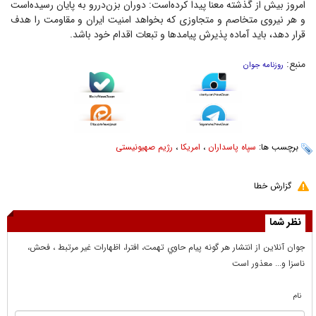
امروز بیش از گذشته معنا پیدا کرده‌است: دوران بزن‌دررو به پایان رسیده‌است
و هر نیروی متخاصم و متجاوزی که بخواهد امنیت ایران و مقاومت را هدف
قرار دهد، باید آماده پذیرش پیامد‌ها و تبعات اقدام خود باشد.
منبع:
روزنامه جوان
برچسب ها:
سپاه پاسداران
،
امریکا
،
رژیم صهیونیستی
گزارش خطا
نظر شما
جوان آنلاين از انتشار هر گونه پيام حاوي تهمت، افترا، اظهارات غير مرتبط ، فحش،
ناسزا و... معذور است
نام