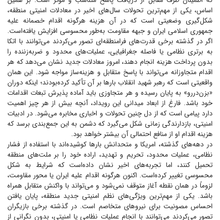
که اطمینان طرف مقابل از دریافت پاسخ متناسب و مؤثر است. بر همین
اساس، یکی از مهم‌ترین تحولات سال‌های اخیر در معادلات امنیتی منطقه،
شکل‌گیری وضعیتی است که در آن هزینه هرگونه اقدام خصمانه علیه
جمهوری اسلامی ایران و جبهه مقاومت به‌طور محسوسی افزایش یافته‌است.
اگر در گذشته برخی قدرت‌های فرامنطقه‌ای تصور می‌کردند می‌توانند با اتکا
به برتری نظامی یا فاصله جغرافیایی، عملیات‌های محدود و ضربه‌زننده را
بدون پرداخت هزینه انجام دهند، امروز معادلات جدید نشان می‌دهد که هر
اقدام متجاوزانه می‌تواند با پاسخ متقابل و هزینه‌ساز مواجه شود. این همان
واقعیتی است که رهبر شهید انقلاب بار‌ها بر آن تأکید کرده‌بودند؛ اینکه دوران
«بزن‌دررو» به پایان رسیده و هر متجاوزی باید آماده پذیرش تبعات اقدامات
خود باشد. فارغ از ابعاد میدانی این رویداد، آنچه بیش از هر چیز اهمیت
دارد پیامی است که از دل چنین تحولات و اخباری مخابره می‌شود. در ادبیات
امنیتی، بازدارندگی زمانی شکل می‌گیرد که دشمن به این جمع‌بندی برسد که
هزینه اقدام او از منافع احتمالی آن بیشتر خواهد بود.
در دهه‌های گذشته، امریکا و متحدانش بار‌ها کوشیده‌اند با استفاده از فشار
نظامی، عملیات محدود، تحریم و تهدید، اراده خود را بر ملت‌های منطقه
تحمیل کنند، اما تجربه‌های اخیر نشان داده‌است که شرایط به شکل
محسوسی تغییر کرده‌است. اکنون هرگونه اقدام علیه ایران یا محور مقاومت،
لزوماً در همان نقطه آغاز متوقف نمی‌شود و می‌تواند با واکنش متقابل همراه
باشد. یکی از مهم‌ترین ویژگی‌های نظم امنیتی جدید منطقه، پایان یافتن
احساس مصونیت برای نیرو‌های متخاصم است. در گذشته برخی بازیگران
تصور می‌کردند می‌توانند با انجام عملیات نظامی یا امنیتی، بدون نگرانی از