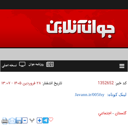
روزنامه جوان
نسخه اصلی
Toggle
navigation
کد خبر:
1352652
تاریخ انتشار:
۲۸ فروردين ۱۴۰۵ - ۱۳:۰۷
لینک کوتاه:
گلستان
اجتماعي
»