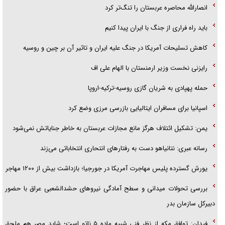
الگوی وحدت‌آفرین در ادراک سیاست خارجی
انصارالله محاصره عربستان را تنگ‌تر کرد
باید راه فراری از جنگ با ایران پیدا کنیم
کاهش تسلیحات آمریکا در جنگ علیه ایران و تاثیر آن بر چین و روسیه
رایزنی نخست وزیر ارمنستان با الهام علی اف
حمله پهپادی به شریان گازی روسیه-ترکیه-اروپا
اسپانیا برای مسافران ایتالیایی بازرسی مرزی وضع کرد
یمن: تشکیل ائتلاف هرگز مانع مجازات عربستان به خاطر جنایاتش نمی‌شود
رسانه عبری: نتانیاهو دست به رفتار‌های انتحاری انتخاباتی می‌زند
یورش گسترده پلیس مهاجرت آمریکا در جورجیا؛ بازداشت بیش از ۱۲۰۰ مهاجر
بررسی تحولات میدانی و سطح آمادگی نیرو‌های حشدالشعبی عراق با حضور
دبیرکل سازمان بدر
فیدان: توافق مکه از نظر فنی شبیه ماده ۵ ناتو است؛ شاید مصر هم ملحق