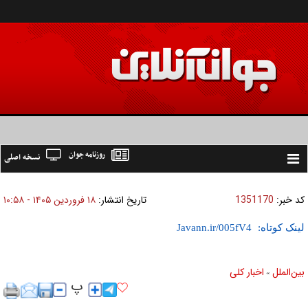
روزنامه جوان
نسخه اصلی
Toggle
navigation
کد خبر:
1351170
تاریخ انتشار:
۱۸ فروردين ۱۴۰۵ - ۱۰:۵۸
لینک کوتاه:
بين‌الملل
اخبار كلی
»