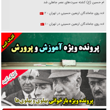
امام حسین (ع) کشته سیرت‌های عصر جاهلی شد
پیاده روی جاماندگان اربعین حسینی در تهران - ۲
پیاده روی جاماندگان اربعین حسینی در تهران - ۱
فریاد‌ها و ناله‌های دوستان مبارزدلم را آتش می‌زد
تغییر رویه دشمن در ترور از شیخ فضل‌الله تا مصباح یزدی
خرید قسطی اولش خنده و آخرش گریه است!
فوتبال و آن «بالا»!
راهبرد غافلگیری با نسل جدید پهپاد‌ها
جنجال پزشکان تقلبی در صنعت زیبایی
یهودی‌ها در ادبیات داستانی اروپا؛ از شکسپیر تا دیکنز