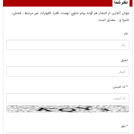
نظر شما
جوان آنلاين از انتشار هر گونه پيام حاوي تهمت، افترا، اظهارات غير مرتبط ، فحش،
ناسزا و... معذور است
نام
ایمیل
* کد امنیتی
* نظر