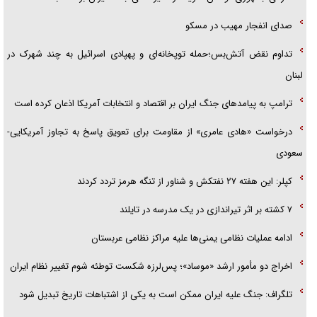
صدای انفجار مهیب در مسکو
تداوم نقض آتش‌بس؛حمله توپخانه‌ای و پهپادی اسرائیل به چند شهرک در
لبنان
ترامپ به پیامدهای جنگ ایران بر اقتصاد و انتخابات آمریکا اذعان کرده است
درخواست «هادی عامری» از مقاومت برای تعویق پاسخ به تجاوز آمریکایی-
سعودی
کپلر: این هفته ۲۷ نفتکش و شناور از تنگه هرمز تردد کردند
۷ کشته بر اثر تیراندازی در یک مدرسه در تایلند
ادامه عملیات نظامی یمنی‌ها علیه مراکز نظامی عربستان
اخراج دو مأمور ارشد «موساد»؛ پس‌لرزه شکست توطئه شوم تغییر نظام ایران
تلگراف: جنگ علیه ایران ممکن است به یکی از اشتباهات تاریخ تبدیل شود