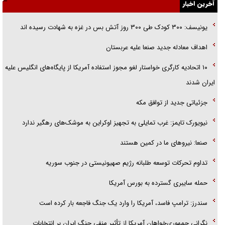
گفت‌وگو با خواهر یکی از شهدای جنگ رمضان/ خواهرم فرمانده جهادی و
آخرین اخبار
اهل خدمت بی‌منت بود
یونیسف: ۳۰۰ کودک طی ۳۰۰ روز آتش بس در غزه به شهادت رسیده اند
جزئیات شکنجه‌هایم فراتر از آن است که در بیان بگنجد!
اهداف معادله جدید صنعا علیه عربستان
گزارش «جوان» از قوانین سخت‌گیرانه ۶ قاره در برابر یورش به پاسگاه‌های
۱۰ اتحادیه کارگری خواستار لغو مجوز استفاده آمریکا از پایگاه‌های انگلیس علیه
پلیس
ایران شدند
جزئیاتی جدید از توافق مکه
نیویورک تایمز: غرب تمایلی به تجهیز اوکراین به موشک‌های رهگیر ندارد
صنعا: نیروهای ما در کمین‌ هستند
تداوم تحرکات توسعه طلبانه رژیم صهیونیستی در جنوب سوریه
حمله سایبری گسترده به بورس آمریکا
سندرز: ترامپ فاسد، آمریکا را وارد یک جنگ فاجعه بار کرده است
نگرانی جمهوری‌خواهان آمریکا از تأثیر منفی جنگ ایران بر انتخابات