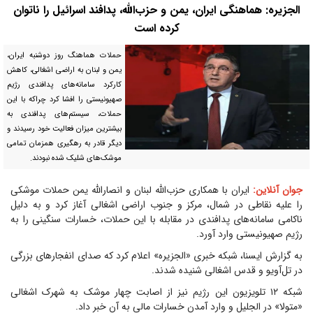
الجزیره: هماهنگی ایران، یمن و حزب‌الله، پدافند اسرائیل را ناتوان
کرده است
حملات هماهنگ روز دوشنبه ایران،
یمن و لبنان به اراضی اشغالی، کاهش
کارکرد سامانه‌های پدافندی رژیم
صهیونیستی را افشا کرد چراکه با این
حملات، سیستم‌های پدافندی به
بیشترین میزان فعالیت خود رسیدند و
دیگر قادر به رهگیری همزمان تمامی
موشک‌های شلیک شده نبودند.
جوان آنلاین:
ایران با همکاری حزب‌الله لبنان و انصارالله یمن حملات موشکی
را علیه نقاطی در شمال، مرکز و جنوب اراضی اشغالی آغاز کرد و به دلیل
ناکامی سامانه‌های پدافندی در مقابله با این حملات، خسارات سنگینی را به
رژیم صهیونیستی وارد آورد.
به گزارش ایسنا، شبکه خبری «الجزیره» اعلام کرد که صدای انفجارهای بزرگی
در تل‌آویو و قدس اشغالی شنیده شدند.
شبکه ۱۲ تلویزیون این رژیم نیز از اصابت چهار موشک به شهرک اشغالی
«متولا» در الجلیل و وارد آمدن خسارات مالی به آن خبر داد.