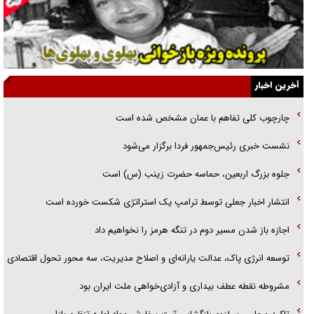
جنجال پزشکان تقلبی در صنعت زیبایی
یهودی‌ها در ادبیات داستانی اروپا؛ از شکسپیر تا دیکنز
گفت‌وگو با خواهر یکی از شهدای جنگ رمضان/ خواهرم فرمانده جهادی و
آخرین اخبار
اهل خدمت بی‌منت بود
چارچوب کلی تفاهم با عمان مشخص شده است
جزئیات شکنجه‌هایم فراتر از آن است که در بیان بگنجد!
نشست خبری رئیس‌جمهور فردا برگزار می‌شود
گزارش «جوان» از قوانین سخت‌گیرانه ۶ قاره در برابر یورش به پاسگاه‌های
جلوه بزرگ اربعین، حماسه حضرت زینب (س) است
پلیس
انتشار اخبار جعلی توسط ترامپ یک استراتژی شکست خورده است
اجازه باز شدن مسیر دوم در تنگه هرمز را نخواهیم داد
توسعه انرژی پاک، عدالت یارانه‌ای و اصلاح مدیریت، سه محور تحول اقتصادی
مشروطه نقطه عطف بیداری و آزادی‌خواهی ملت ایران بود