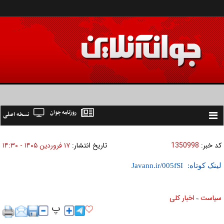
روزنامه جوان
نسخه اصلی
Toggle
navigation
کد خبر:
1350998
تاریخ انتشار:
۱۷ فروردين ۱۴۰۵ - ۱۴:۳۰
لینک کوتاه:
سیاست
اخبار کلی
»