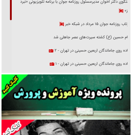
گفتگوی دکتر اخوان مدیرمسئول روزنامه جوان با برنامه تلویزیونی «نبرد
هرمز»
بازتاب روزنامه جوان ۱۵ مرداد در شبکه خبر
امام حسین (ع) کشته سیرت‌های عصر جاهلی شد
پیاده روی جاماندگان اربعین حسینی در تهران - ۲
پیاده روی جاماندگان اربعین حسینی در تهران - ۱
فریاد‌ها و ناله‌های دوستان مبارزدلم را آتش می‌زد
تغییر رویه دشمن در ترور از شیخ فضل‌الله تا مصباح یزدی
خرید قسطی اولش خنده و آخرش گریه است!
فوتبال و آن «بالا»!
راهبرد غافلگیری با نسل جدید پهپاد‌ها