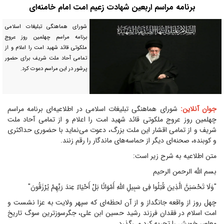
برنامه مراسم اربعین شهادت زعیم امت امام خامنه‌ای
شورای هماهنگی تبلیغات اسلامی
برنامه مراسم چهلمین روز عروج
ملکوتی قائد شهید امت را اعلام و از
تمامی آحاد ملت شریف برای حضور
پرشور در این مراسم دعوت کرد.
جوان آنلاین:
شورای هماهنگی تبلیغات اسلامی در اطلاعیه‌ای برنامه مراسم
چهلمین روز عروج ملکوتی قائد شهید امت را اعلام و از تمامی آحاد ملت
شریف و از تمامی اقشار این ملت بزرگ، دعوت می‌نماید با حضوری حداکثری
و کوبنده، صحنه‌ای دیگر از حماسه‌های ماندگار را رقم زنند.
متن اطلاعیه به شرح زیر است:
بسم الله الرحمن الرحیم
"وَلَا تَحْسَبَنَّ الَّذِینَ قُتِلُوا فِی سَبِیلِ اللَّهِ أَمْوَاتًا بَلْ أَحْیَاءٌ عِندَ رَبِّهِمْ یُرْزَقُونَ"
چهل روز از واقعه جانگداز و از آن لحظه‌ای که سپهر ولایت به عزا نشست و
امت اسلام در فقدان فرزند رشید حسین ابن علی، جگرسوزترین سوگ تاریخ
معاصر خویش را تجربه کرد می‌گذرد.