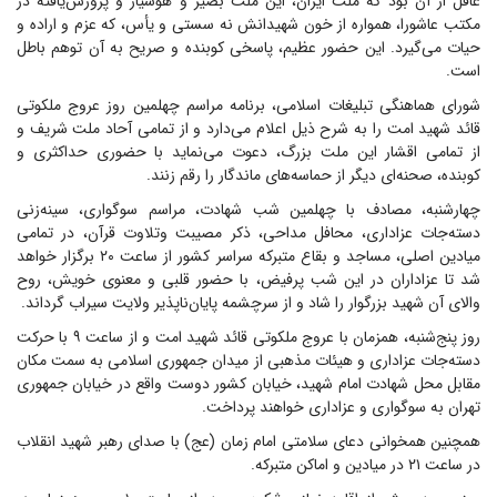
غافل از آن بود که ملت ایران، این ملت بصیر و هوشیار و پرورش‌یافته در
مکتب عاشورا، همواره از خون شهیدانش نه سستی و یأس، که عزم و اراده و
حیات می‌گیرد. این حضور عظیم، پاسخی کوبنده و صریح به آن توهم باطل
است.
شورای هماهنگی تبلیغات اسلامی، برنامه مراسم چهلمین روز عروج ملکوتی
قائد شهید امت را به شرح ذیل اعلام می‌دارد و از تمامی آحاد ملت شریف و
از تمامی اقشار این ملت بزرگ، دعوت می‌نماید با حضوری حداکثری و
کوبنده، صحنه‌ای دیگر از حماسه‌های ماندگار را رقم زنند.
چهارشنبه، مصادف با چهلمین شب شهادت، مراسم سوگواری، سینه‌زنی
دسته‌جات عزاداری، محافل مداحی، ذکر مصیبت وتلاوت قرآن، در تمامی
میادین اصلی، مساجد و بقاع متبرکه سراسر کشور از ساعت ۲۰ برگزار خواهد
شد تا عزاداران در این شب پرفیض، با حضور قلبی و معنوی خویش، روح
والای آن شهید بزرگوار را شاد و از سرچشمه پایان‌ناپذیر ولایت سیراب گرداند.
روز پنج‌شنبه، همزمان با عروج ملکوتی قائد شهید امت و از ساعت ۹ با حرکت
دسته‌جات عزاداری و هیئات مذهبی از میدان جمهوری اسلامی به سمت مکان
مقابل محل شهادت امام شهید، خیابان کشور دوست واقع در خیابان جمهوری
تهران به سوگواری و عزاداری خواهند پرداخت.
همچنین همخوانی دعای سلامتی امام زمان (عج) با صدای رهبر شهید انقلاب
در ساعت ۲۱ در میادین و اماکن متبرکه.