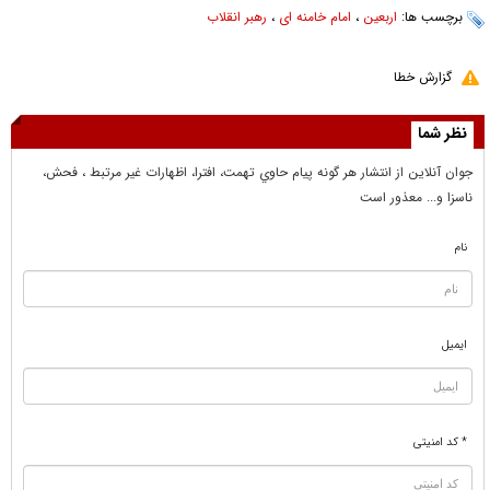
برچسب ها:
اربعین
،
امام خامنه ای
،
رهبر انقلاب
گزارش خطا
نظر شما
جوان آنلاين از انتشار هر گونه پيام حاوي تهمت، افترا، اظهارات غير مرتبط ، فحش،
ناسزا و... معذور است
نام
ایمیل
* کد امنیتی