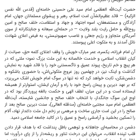
حضرت آیت‌الله العظمی امام سید علی حسینی خامنه‌ای (قدس الله نفس
الزکیه) — قائد عظیم‌الشأن امت اسلام، رهبر و پیشوای مسلمانان جهان، امام
آزادگان و مستضعفان، اسوه اجتهاد و جهاد و استقامت، خلف صالح و امین
روح‌الله و حامل رایت بلند ولایت — در حمله‌ای سبعانه و جنایتکارانه از سوی
آمریکای متجاوز و رژیم جعلی و غاصب صهیونیستی، به فیض اعلای شهادت
نائل آمدند و به ملکوت اعلی پیوستند.
آن امام فرزانه، یکسره، عمر مبارک خویش را وقف اعتلای کلمه حق، صیانت از
کیان انقلاب اسلامی و خدمت خالصانه به این ملت بزرگ نمود؛ ملتی که در
هر پیچ و خم تاریخ، پیوند عمیق و ناگسستنی خود را با قائد شهید به نمایش
گذاشت و اینک نیز، در چهلمین روز عروج ملکوتی‌اش، با حضوری باشکوه و
دشمن‌شکن، ثابت خواهد کرد که نه تنها در سوگ امام خویش اشک می‌ریزد،
که بر عهد دیرین و پیمان راسخ خود با راه و آرمان ایشان، استوارتر از همیشه
ایستاده است و در این میان، لطف الهی و حکمت بالغه پروردگار بود که در
اوج این سوگ جانگداز، با انتخاب خلف صالح و جانشین شایسته، آیت‌الله
العظمی امام سید مجتبی خامنه‌ای (مدظله العالی)، سنت دیرین صالح بعد از
صالح را در این امت جاری ساخت و مرهمی بر زخم دل ملت داغدار نهاد، آلام
را تسکین بخشید و آرامشی راسخ و عمیق را در کالبد جامعه اسلامی دمید.
دشمن در محاسبه‌ای جاهلانه و توهمی باطل پنداشت که با هدف قرار دادن
قلب تپنده انقلاب، می‌توان این درخت تناور و ریشه‌دار را از پای درآورد؛ اما