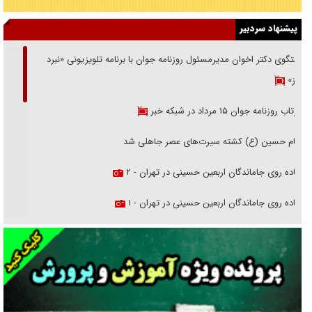
پیشنهاد سردبیر
گفتگوی دکتر اخوان مدیرمسئول روزنامه جوان با برنامه تلویزیونی «نبرد
هرمز»
بازتاب روزنامه جوان ۱۵ مرداد در شبکه خبر
امام حسین (ع) کشته سیرت‌های عصر جاهلی شد
پیاده روی جاماندگان اربعین حسینی در تهران - ۲
پیاده روی جاماندگان اربعین حسینی در تهران - ۱
فریاد‌ها و ناله‌های دوستان مبارزدلم را آتش می‌زد
تغییر رویه دشمن در ترور از شیخ فضل‌الله تا مصباح یزدی
خرید قسطی اولش خنده و آخرش گریه است!