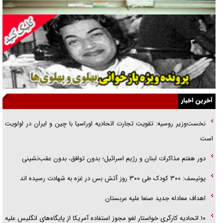
فوتبال و آن «بالا»!
راهبرد غافلگیری با نسل جدید پهپاد‌ها
جنجال پزشکان تقلبی در صنعت زیبایی
یهودی‌ها در ادبیات داستانی اروپا؛ از شکسپیر تا دیکنز
گفت‌وگو با خواهر یکی از شهدای جنگ رمضان/ خواهرم فرمانده جهادی و
آخرین اخبار
اهل خدمت بی‌منت بود
نخست‌وزیر روسیه:‌ تقویت تجارت اتحادیه اوراسیا با چین و ایران در اولویت
جزئیات شکنجه‌هایم فراتر از آن است که در بیان بگنجد!
است
گزارش «جوان» از قوانین سخت‌گیرانه ۶ قاره در برابر یورش به پاسگاه‌های
دور هفتم مذاکرات لبنان و رژیم اسرائیل؛ بدون توافق، بدون عقب‌نشینی
پلیس
یونیسف: ۳۰۰ کودک طی ۳۰۰ روز آتش بس در غزه به شهادت رسیده اند
اهداف معادله جدید صنعا علیه عربستان
۱۰ اتحادیه کارگری خواستار لغو مجوز استفاده آمریکا از پایگاه‌های انگلیس علیه