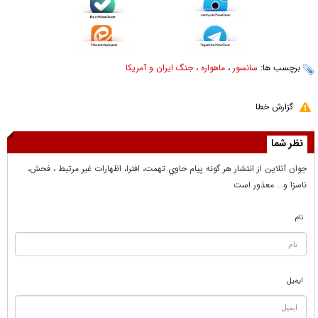
برچسب ها:
سانسور
،
ماهواره
،
جنگ ایران و آمریکا
گزارش خطا
نظر شما
جوان آنلاين از انتشار هر گونه پيام حاوي تهمت، افترا، اظهارات غير مرتبط ، فحش،
ناسزا و... معذور است
نام
ایمیل