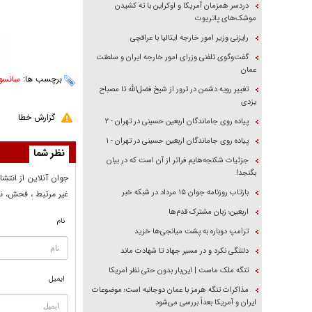
دردسر همزمان آمریکا و اوکراین با ته کشیدن
موشک‌های پاتریوت
رایزنی وزیر امور خارجه ایتالیا با عراقچی
گفت‌وگوی تلفنی وزرای امور خارجه ایران و سلطنت
عمان
برچسب ها:
سانسور
تغییر رویه دشمن در ترور از شیخ فضل‌الله تا مصباح
یزدی
گزارش خطا
پیاده روی جاماندگان اربعین حسینی در تهران - ۲
پیاده روی جاماندگان اربعین حسینی در تهران - ۱
نظر شما
جزئیات شکنجه‌هایم فراتر از آن است که در بیان
بگنجد!
جوان آنلاين از انتشا
بازتاب روزنامه جوان ۱۵ مرداد در شبکه خبر
غير مرتبط ، فحش، نا
اربعین؛ زبان مشترک قدم‌ها
نام
ترامپ دوباره به پشت میانجی‌ها خزید
دلتنگی نکرد و در مسیر جهاد تا شهادت ماند
تنگه ملک ماست | این‌بار بدون حتی نظر امریکا
ایمیل
مذاکرات تنگه هرمز با عمان دوجانبه است؛ موضوعات
ایران و آمریکا بعداً بررسی می‌شود