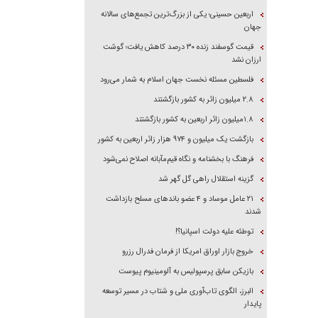
اربعین حسینی؛ یکی از بزرگ‌ترین تجمع‌های سالانه
جهان
قیمت گوسفند زنده ۳۰ درصد کاهش یافت؛ گوشت
ارزان نشد
فلسطین مسئله نخست جهان اسلام به شمار می‌رود
۲.۸ میلیون زائر به کشور بازگشتند
۱.۸میلیون زائر اربعین به کشور بازگشتند
بازگشت یک میلیون و ۹۷۴ هزار زائر اربعین به کشور
فرهنگ با بخشنامه و نگاه قیم‌مآبانه اصلاح نمی‌شود
گزینه استقلال راهی گل گهر شد
۲۱ عامل موساد و ۴ عضو باند‌های مسلح بازداشت
شدند
توطئه علیه دولت اسپانیا؟!
خروج بازار اوراق امریکا از فرمان فدرال رزرو
بازیکن سابق پرسپولیس به آلومینیوم پیوست
البرز، الگوی تاب‌آوری ملی و شتاب در مسیر توسعه
پایدار