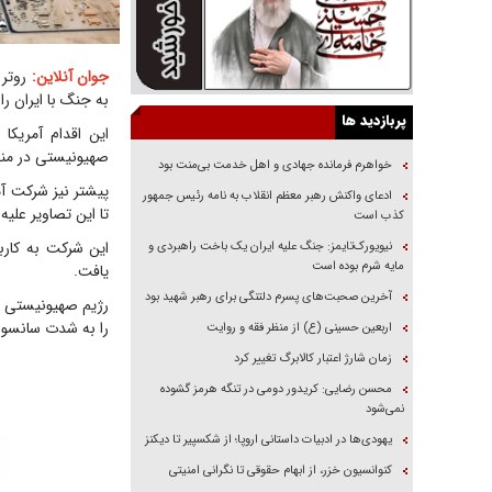
جوان آنلاین:
روتر 
به جنگ با ایران را
پربازدید ها
این اقدام آمریکا
صهیونیستی در منط
خواهرم فرمانده جهادی و اهل خدمت بی‌منت بود
پیشتر نیز شرکت آم
ادعای واکنش رهبر معظم انقلاب به نامه رئیس جمهور
تا این تصاویر علیه
کذب است
نیویورک‌تایمز: جنگ علیه ایران یک باخت راهبردی و
مایه شرم بوده است
یافت.
آخرین صحبت‌های پسرم دلتنگی برای رهبر شهید بود
رژیم صهیونیستی نی
را به شدت سانسور
اربعین حسینی (ع) از منظر فقه و روایت
زمان شارژ اعتبار کالابرگ تغییر کرد
محسن رضایی: کریدور دومی در تنگه هرمز گشوده
نمی‌شود
یهودی‌ها در ادبیات داستانی اروپا؛ از شکسپیر تا دیکنز
کنوانسیون خزر، از ابهام حقوقی تا نگرانی امنیتی