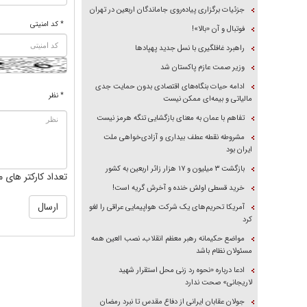
جزئیات برگزاری پیاده‌روی جاماندگان اربعین در تهران
* کد امنیتی
فوتبال و آن «بالا»!
راهبرد غافلگیری با نسل جدید پهپاد‌ها
وزیر صمت عازم پاکستان شد
ادامه حیات بنگاه‌های اقتصادی بدون حمایت جدی
* نظر
مالیاتی و بیمه‌ای ممکن نیست
تفاهم با عمان به معنای بازگشایی تنگه هرمز نیست
مشروطه نقطه عطف بیداری و آزادی‌خواهی ملت
ایران بود
بازگشت ۳ میلیون و ۱۷ هزار زائر اربعین به کشور
تعداد کارکتر های م
خرید قسطی اولش خنده و آخرش گریه است!
آمریکا تحریم‌های یک شرکت هواپیمایی عراقی را لغو
کرد
مواضع حکیمانه رهبر معظم انقلاب، نصب العین همه
مسئولان نظام باشد
ادعا درباره «نحوه رد زنی محل استقرار شهید
لاریجانی» صحت ندارد
جولان عقابان ایرانی از دفاع مقدس تا نبرد رمضان