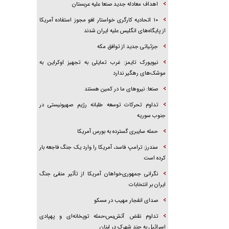
اهداف معادله جدید صنعا علیه عربستان
۱۰ اتحادیه کارگری خواستار لغو مجوز استفاده آمریکا
از پایگاه‌های انگلیس علیه ایران شدند
جزئیاتی جدید از توافق مکه
نیویورک تایمز: غرب تمایلی به تجهیز اوکراین به
موشک‌های رهگیر ندارد
صنعا: نیروهای ما در کمین‌ هستند
تداوم تحرکات توسعه طلبانه رژیم صهیونیستی در
جنوب سوریه
حمله سایبری گسترده به بورس آمریکا
سندرز: ترامپ فاسد، آمریکا را وارد یک جنگ فاجعه بار
کرده است
نگرانی جمهوری‌خواهان آمریکا از تأثیر منفی جنگ
ایران بر انتخابات
صدای انفجار مهیب در مسکو
تداوم نقض آتش‌بس؛حمله توپخانه‌ای و پهپادی
اسرائیل به چند شهرک در لبنان