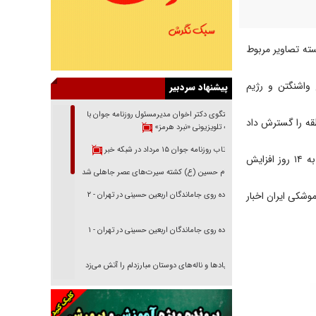
سته تصاویر مربوط
 واشنگتن و رژیم
پیشنهاد سردبیر
گفتگوی دکتر اخوان مدیرمسئول روزنامه جوان با
طقه را گسترش داد
برنامه تلویزیونی «نبرد هرمز»
بازتاب روزنامه جوان ۱۵ مرداد در شبکه خبر
این شرکت به کاربران خود ابلاغ کرده که تأخیر در انتشار تصاویر مربوط به خاورمیانه از چهار روز به ۱۴ روز افزایش
امام حسین (ع) کشته سیرت‌های عصر جاهلی شد
وشکی ایران اخبار
پیاده روی جاماندگان اربعین حسینی در تهران - ۲
پیاده روی جاماندگان اربعین حسینی در تهران - ۱
فریاد‌ها و ناله‌های دوستان مبارزدلم را آتش می‌زد
تغییر رویه دشمن در ترور از شیخ فضل‌الله تا مصباح
یزدی