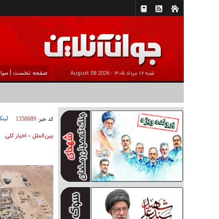
|
صفحه نخست
سیا
شنبه ۱۷ مرداد ۱۴۰۵ -
2026 August 08
لینک
کد خبر:
1350689
بين‌الملل
اخبار كلی
»