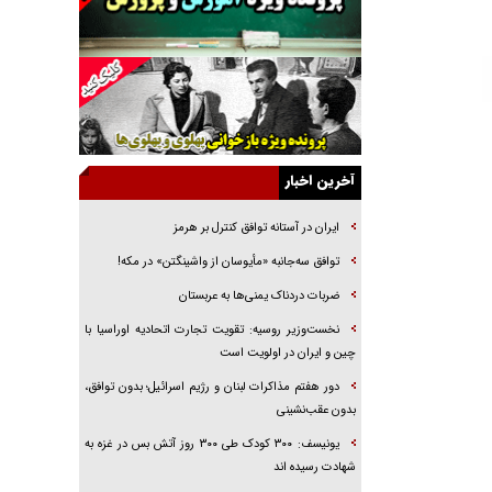
خرید قسطی اولش خنده و آخرش گریه است!
فوتبال و آن «بالا»!
راهبرد غافلگیری با نسل جدید پهپاد‌ها
جنجال پزشکان تقلبی در صنعت زیبایی
یهودی‌ها در ادبیات داستانی اروپا؛ از شکسپیر تا
دیکنز
آخرین اخبار
گفت‌وگو با خواهر یکی از شهدای جنگ رمضان/
خواهرم فرمانده جهادی و اهل خدمت بی‌منت بود
ایران در آستانه توافق کنترل بر هرمز
جزئیات شکنجه‌هایم فراتر از آن است که در بیان
توافق سه‌جانبه «مأیوسان از واشینگتن» در مکه!
بگنجد!
ضربات دردناک یمنی‌ها به عربستان
گزارش «جوان» از قوانین سخت‌گیرانه ۶ قاره در
نخست‌وزیر روسیه:‌ تقویت تجارت اتحادیه اوراسیا با
برابر یورش به پاسگاه‌های پلیس
چین و ایران در اولویت است
دور هفتم مذاکرات لبنان و رژیم اسرائیل؛ بدون توافق،
بدون عقب‌نشینی
یونیسف: ۳۰۰ کودک طی ۳۰۰ روز آتش بس در غزه به
شهادت رسیده اند