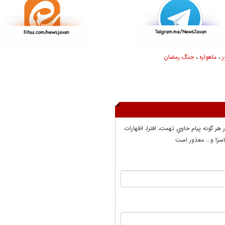
،
ماهواره
،
جنگ رمضان
ر هر گونه پيام حاوي تهمت، افترا، اظهارات
سزا و... معذور است