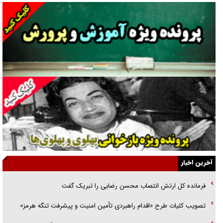
دنده دولت به واگذاری مسئله‌دار ایران‌خودرو/ خصوصی‌سازی یا انحصار؟
غریزه‌ی بقا و آقای باقی و رفقا
جراحی‌های زیبایی با مدرک فوق‌دیپلم! + گفت‌وگو با متهم
گفت‌وگو با همسر یکی از شهدای جنگ رمضان/ پیکر بی‌سر شهید را از
انگشت‌های پا شناسایی کردیم
نسلی که آنلاین الگو می‌گیرد
گفت‌وگو با آیت‌الله جاودان/ جفای مخالفان مکانت معنوی رهبر شهید را
ارتقا می‌داد
آخرین اخبار
راننده مست به قانون می‌خندد
فرمانده کل ارتش انتصاب محسن رضایی را تبریک گفت
همه آقای دوربینی شده‌ایم!
تصویب کلیات طرح «اقدام راهبردی تأمین امنیت و پیشرفت تنگه هرمز»
قصه ناتمام سرویس مدارس