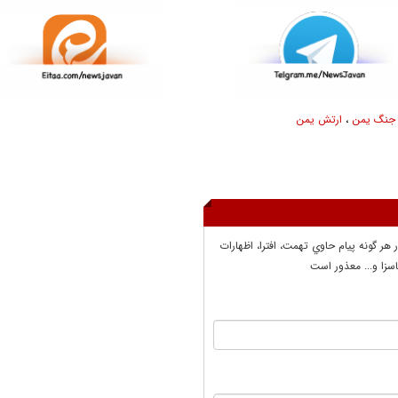
جنگ یمن
،
ارتش یمن
ر هر گونه پيام حاوي تهمت، افترا، اظهارات
سزا و... معذور است