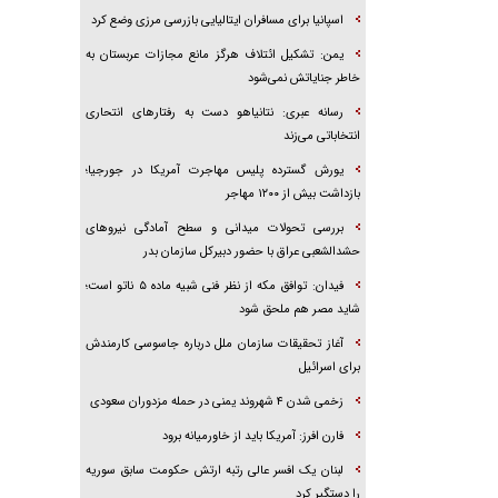
اسپانیا برای مسافران ایتالیایی بازرسی مرزی وضع کرد
یمن: تشکیل ائتلاف هرگز مانع مجازات عربستان به
خاطر جنایاتش نمی‌شود
رسانه عبری: نتانیاهو دست به رفتار‌های انتحاری
انتخاباتی می‌زند
یورش گسترده پلیس مهاجرت آمریکا در جورجیا؛
بازداشت بیش از ۱۲۰۰ مهاجر
بررسی تحولات میدانی و سطح آمادگی نیرو‌های
حشدالشعبی عراق با حضور دبیرکل سازمان بدر
فیدان: توافق مکه از نظر فنی شبیه ماده ۵ ناتو است؛
شاید مصر هم ملحق شود
آغاز تحقیقات سازمان ملل درباره جاسوسی کارمندش
برای اسرائیل
زخمی شدن ۴ شهروند یمنی در حمله مزدوران سعودی
فارن افرز: آمریکا باید از خاورمیانه برود
لبنان یک افسر عالی رتبه ارتش حکومت سابق سوریه
را دستگیر کرد