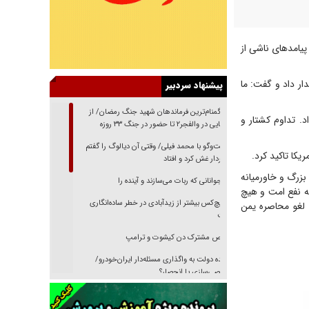
یامدهای ناشی از
ر داد و گفت: ما
پیشنهاد سردبیر
از گمنام‌ترین فرماندهان شهید جنگ رمضان/ از
. تداوم کشتار و
شناسایی در والفجر۲ تا حضور در جنگ ۳۳ روزه
گفت‌وگو با محمد فیلی/ وقتی آن دیالوگ را گفتم
کا تاکید کرد.
فیلمبردار غش کرد و افتاد
بزرگ و خاورمیانه
نوجوانانی که ربات می‌سازند و آینده را
به نفع امت و هیچ
هیچ‌کس بیشتر از زیدآبادی در خطر ساده‌انگاری
لغو محاصره یمن
نیست
رقص مشترک دن کیشوت و ترامپ
دنده دولت به واگذاری مسئله‌دار ایران‌خودرو/
خصوصی‌سازی یا انحصار؟
غریزه‌ی بقا و آقای باقی و رفقا