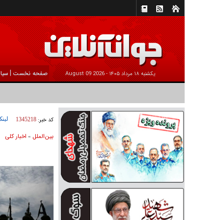
|
صفحه نخست
سیا
يکشنبه ۱۸ مرداد ۱۴۰۵ -
2026 August 09
لینک
کد خبر:
1345218
بين‌الملل
اخبار كلی
»