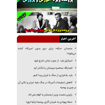
جراحی‌های زیبایی با مدرک فوق‌دیپلم! + گفت‌وگو
با متهم
گفت‌وگو با همسر یکی از شهدای جنگ رمضان/
پیکر بی‌سر شهید را از انگشت‌های پا شناسایی کردیم
نسلی که آنلاین الگو می‌گیرد
گفت‌وگو با آیت‌الله جاودان/ جفای مخالفان مکانت
معنوی رهبر شهید را ارتقا می‌داد
آخرین اخبار
راننده مست به قانون می‌خندد
متحدان «مکه» برای «روز بدون امریکا» آماده
همه آقای دوربینی شده‌ایم!
می‌شوند!
قصه ناتمام سرویس مدارس
اسرائيل بايد از جنوب لبنان خارج شود
آیا مقاومت فلسطین خلع‌سلاح می‌شود؟
انصارالله محاصره عربستان را تنگ‌تر کرد
باید راه فراری از جنگ با ایران پیدا کنیم
کاهش تسلیحات آمریکا در جنگ علیه ایران و تاثیر آن
بر چین و روسیه
رایزنی نخست وزیر ارمنستان با الهام علی اف
حمله پهپادی به شریان گازی روسیه-ترکیه-اروپا