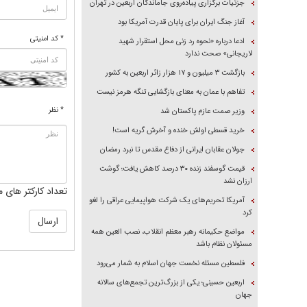
جزئیات برگزاری پیاده‌روی جاماندگان اربعین در تهران
آغاز جنگ ایران برای پایان قدرت آمریکا بود
* کد امنیتی
ادعا درباره «نحوه رد زنی محل استقرار شهید
لاریجانی» صحت ندارد
بازگشت ۳ میلیون و ۱۷ هزار زائر اربعین به کشور
تفاهم با عمان به معنای بازگشایی تنگه هرمز نیست
* نظر
وزیر صمت عازم پاکستان شد
خرید قسطی اولش خنده و آخرش گریه است!
جولان عقابان ایرانی از دفاع مقدس تا نبرد رمضان
قیمت گوسفند زنده ۳۰ درصد کاهش یافت؛ گوشت
ارزان نشد
تعداد کارکتر های م
آمریکا تحریم‌های یک شرکت هواپیمایی عراقی را لغو
کرد
مواضع حکیمانه رهبر معظم انقلاب، نصب العین همه
مسئولان نظام باشد
فلسطین مسئله نخست جهان اسلام به شمار می‌رود
اربعین حسینی؛ یکی از بزرگ‌ترین تجمع‌های سالانه
جهان