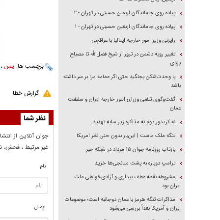
پیاده روی جاماندگان اربعین حسینی در تهران - ۲
پیاده روی جاماندگان اربعین حسینی در تهران - ۱
رایزنی وزیر امور خارجه ایتالیا با عراقچی
تغییر رویه دشمن در ترور از شیخ فضل‌الله تا مصباح
یزدی
برچسب ها:
یمن
،
با وحدت‌شکن بجنگید حتی اگر عمامه مرا بر سر داشته
باشد
گزارش خطا
گفت‌وگوی تلفنی وزرای امور خارجه ایران و سلطنت
عمان
نظر شما
نه کریدور دوم نه مذاکره زیر سایه تهدید
جوان آنلاين از انتشا
تنگه ملک ماست | این‌بار بدون حتی نظر امریکا
غير مرتبط ، فحش، نا
بازتاب روزنامه جوان ۱۵ مرداد در شبکه خبر
ترامپ دوباره به پشت میانجی‌ها خزید
نام
مشروطه نقطه عطف بیداری و آزادی‌خواهی ملت
ایران بود
مذاکرات تنگه هرمز با عمان دوجانبه است؛ موضوعات
ایمیل
ایران و آمریکا بعداً بررسی می‌شود