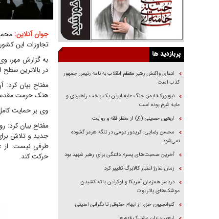
جوان آنلاین:
محمد 
تجاوزات این کشور 
پربازدید ها
به گزارش مهر، وی
در بالاترین سطح از
ادعای واکنش رهبر معظم انقلاب به نامه رئیس جمهور
کذب است
مفتاح بیان کرد: 
هتک حرمت مقدسات
نیویورک‌تایمز: جنگ علیه ایران یک باخت راهبردی و
مایه شرم بوده است
وی بر حمایت کامل 
اربعین حسینی (ع) از منظر فقه و روایت
مفتاح بیان کرد: ر
محسن رضایی: کریدور دومی در تنگه هرمز گشوده
جدید و تلاش برای 
نمی‌شود
طرفی نیست. از ع
آخرین صحبت‌های پسرم دلتنگی برای رهبر شهید بود
حرکت کند.
زمان شارژ اعتبار کالابرگ تغییر کرد
دردسر همزمان آمریکا و اوکراین با ته کشیدن
موشک‌های پاتریوت
کنوانسیون خزر، از ابهام حقوقی تا نگرانی امنیتی
اربعین؛ زبان مشترک قدم‌ها