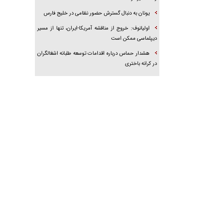
یونان به دنبال گسترش حضور نظامی در خلیج فارس
اولیانوف: خروج از مناقشه آمریکا-ایران، تنها از مسیر
دیپلماسی ممکن است
هشدار حماس درباره اقدامات توسعه طلبانه اشغالگران
در کرانه باختری