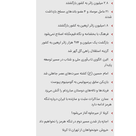
۲.۸ میلیون زائر به کشور بازگشتند
۲۱ عامل موساد و ۴ عضو باند‌های مسلح بازداشت
شدند
۱.۸میلیون زائر اربعین به کشور بازگشتند
فرهنگ با بخشنامه و نگاه قیم‌مآبانه اصلاح نمی‌شود
بازگشت یک میلیون و ۹۷۴ هزار زائر اربعین به کشور
گزینه استقلال راهی گل گهر شد
البرز، الگوی تاب‌آوری ملی و شتاب در مسیر توسعه
پایدار
امام حسین (ع) کشته سیرت‌های عصر جاهلی شد
بازیکن سابق پرسپولیس به آلومینیوم پیوست
فریاد‌ها و ناله‌های دوستان مبارزدلم را آتش می‌زد
عمان: مذاکرات مثبت و سازنده با ایران درباره تنگه
هرمز ادامه دارد
کربلا از میرجاوه آغاز می‌شود!
اجازه باز شدن مسیر دوم در تنگه هرمز را نخواهیم داد
خروش خونخواهان از تهران تا کربلا