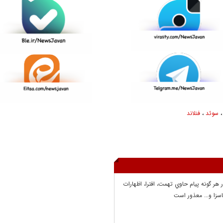
سوئد
،
فنلاند
ر هر گونه پيام حاوي تهمت، افترا، اظهارات
سزا و... معذور است