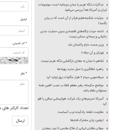
مذاکرات تنگه هرمز با عمان دوجانبه است؛ موضوعات
ایران و آمریکا بعداً بررسی می‌شود
جزئیات شکنجه‌هایم فراتر از آن است که در بیان
ایمیل
بگنجد!
ادامه حیات بنگاه‌های اقتصادی بدون حمایت جدی
مالیاتی و بیمه‌ای ممکن نیست
* کد امنیتی
وزیر صمت عازم پاکستان شد
فوتبال و آن «بالا»!
تفاهم با عمان به معنای بازگشایی تنگه هرمز نیست
راهبرد غافلگیری با نسل جدید پهپاد‌ها
* نظر
صرفه‌جویی مردم ۲ هزار مگاوات برق تولید کرد
مواضع حکیمانه رهبر معظم انقلاب، نصب العین همه
مسئولان نظام باشد
آمریکا تحریم‌های یک شرکت هواپیمایی عراقی را لغو
کرد
تعداد کارکتر های م
مقاومت نقشه راه آینده غرب آسیاست
اربعین؛ زبان مشترک قدم‌ها
جولان عقابان ایرانی از دفاع مقدس تا نبرد رمضان