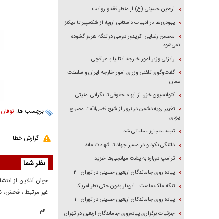
اربعین حسینی (ع) از منظر فقه و روایت
یهودی‌ها در ادبیات داستانی اروپا؛ از شکسپیر تا دیکنز
محسن رضایی: کریدور دومی در تنگه هرمز گشوده
نمی‌شود
رایزنی وزیر امور خارجه ایتالیا با عراقچی
گفت‌وگوی تلفنی وزرای امور خارجه ایران و سلطنت
عمان
کنوانسیون خزر، از ابهام حقوقی تا نگرانی امنیتی
تغییر رویه دشمن در ترور از شیخ فضل‌الله تا مصباح
برچسب ها:
توفان
،
یزدی
تنبیه متجاوز عملیاتی شد
گزارش خطا
دلتنگی نکرد و در مسیر جهاد تا شهادت ماند
ترامپ دوباره به پشت میانجی‌ها خزید
نظر شما
پیاده روی جاماندگان اربعین حسینی در تهران - ۲
جوان آنلاين از انتشا
تنگه ملک ماست | این‌بار بدون حتی نظر امریکا
غير مرتبط ، فحش، نا
پیاده روی جاماندگان اربعین حسینی در تهران - ۱
نام
جزئیات برگزاری پیاده‌روی جاماندگان اربعین در تهران