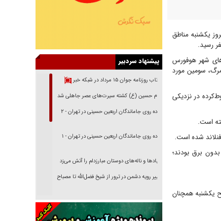
روز یکشنبه مناطق
فر رسید.
اله که روز شنبه در جنگل‌های شهر هوفورس
پیشنهاد سردبیر
مرگ، سومین مورد
بازتاب روزنامه جوان ۱۵ مرداد در شبکه خبر
ط یک درخت سقوط‌کرده در نزدیکی
امام حسین (ع) کشته سیرت‌های عصر جاهلی شد
پیاده روی جاماندگان اربعین حسینی در تهران - ۲
ته است.
نلاند شده است.
پیاده روی جاماندگان اربعین حسینی در تهران - ۱
محلی، بیش از ۸۵ هزار خانه همچنان بدون برق بودند؛
فریاد‌ها و ناله‌های دوستان مبارزدلم را آتش می‌زد
تغییر رویه دشمن در ترور از شیخ فضل‌الله تا مصباح
یزدی
 هزار خانه در سوئد نیز صبح یکشنبه همچنان
خرید قسطی اولش خنده و آخرش گریه است!
فوتبال و آن «بالا»!