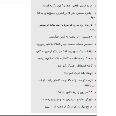
خرید قسطی اولش خنده و آخرش گریه است!
اربعین حسینی؛ یکی از بزرگ‌ترین تجمع‌های سالانه
جهان
کارخانه رؤیاسازی هالیوود به خط تولید فراموشی
رسید
۱.۸میلیون زائر اربعین به کشور بازگشتند
فلسطین مسئله نخست جهان اسلام به شمار می‌رود
بازگشت یک میلیون و ۹۷۴ هزار زائر اربعین به کشور
فرهنگ با بخشنامه و نگاه قیم‌مآبانه اصلاح نمی‌شود
گزینه استقلال راهی گل گهر شد
توطئه علیه دولت اسپانیا؟!
قیمت گوسفند زنده ۳۰ درصد کاهش یافت؛ گوشت
ارزان نشد
۲.۸ میلیون زائر به کشور بازگشتند
بازیکن سابق پرسپولیس به آلومینیوم پیوست
خروج بازار اوراق امریکا از فرمان فدرال رزرو