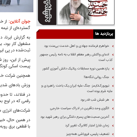
جوان آنلاین:
از خب
گسترده‌ای از نیمه 
پربازدید ها
مشغول کار بود، ب
خواهرم فرمانده جهادی و اهل خدمت بی‌منت بود
ثبت‌شده در پی ای
ادعای واکنش رهبر معظم انقلاب به نامه رئیس جمهور
کذب است
پیست اسکی کونگسب
یازدهمین دوره مسابقات رباتیک دانش آموزی کشور
همچنین شرکت خدما
جنگ روانی تنگه‌ها!
وزش باد‌های شدید
نیویورک‌تایمز: جنگ علیه ایران یک باخت راهبردی و
مایه شرم بوده است
هر شبش شب قدر بود
رقمی که در اوج بحران به بیش از
الگوی وحدت‌آفرین در ادراک سیاست خارجی
شرکت‌های انرژی هش
آخرین صحبت‌های پسرم دلتنگی برای رهبر شهید بود
زمان شارژ اعتبار کالابرگ تغییر کرد
با قطعی برق روبه‌رو
تضعیف پلیس، فروپاشی همه‌چیز