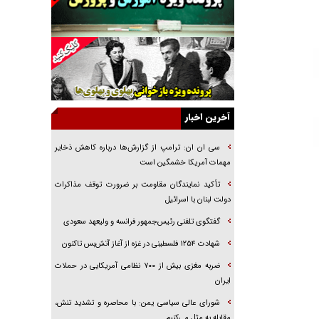
راهبرد غافلگیری با نسل جدید پهپاد‌ها
جنجال پزشکان تقلبی در صنعت زیبایی
یهودی‌ها در ادبیات داستانی اروپا؛ از شکسپیر تا
دیکنز
گفت‌وگو با خواهر یکی از شهدای جنگ رمضان/
خواهرم فرمانده جهادی و اهل خدمت بی‌منت بود
آخرین اخبار
جزئیات شکنجه‌هایم فراتر از آن است که در بیان
بگنجد!
سی ان ان: ترامپ از گزارش‌ها درباره کاهش ذخایر
مهمات آمریکا خشمگین است
گزارش «جوان» از قوانین سخت‌گیرانه ۶ قاره در
برابر یورش به پاسگاه‌های پلیس
تأکید نمایندگان مقاومت بر ضرورت توقف مذاکرات
دولت لبنان با اسرائیل
تحلیل ابعاد پیام رهبر انقلاب به حزب‌الله/ مقاومت
نقشه راه آینده غرب آسیا
گفتگوی تلفنی رئیس‌جمهور فرانسه و ولیعهد سعودی
شهادت ۱۲۵۴ فلسطینی در غزه از آغاز آتش‌بس تاکنون
ضربه مغزی بیش از ۷۰۰ نظامی آمریکایی در حملات
ایران
شورای عالی سیاسی یمن: با محاصره و تشدید تنش،
مقابله به مثل می‌کنیم