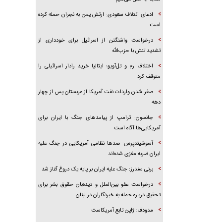
ادعای ائتلاف سعودی: ارتش یمن به نجران حمله کرده
است
درخواست واشنگتن از اسرائیل برای خودداری از
تشدید تنش با حزب‌الله
اختلاف رم و تل‌آویو؛ ایتالیا خرید رادار اسرائیلی را
متوقف کرد
صفر شدن واردات نفت آمریکا از عربستان پس از چهار
دهه
جانسون: ترامپ از پیامد‌های جنگ با ایران برای
آمریکایی‌ها آگاه است
آسوشیتدپرس: صد‌ها نظامی آمریکایی در جنگ علیه
ایران ضربه مغزی شده‌اند
برنی سندرز: جنگ علیه ایران بر پایه یک دروغ آغاز شد
درخواست عفو بین‌الملل و دیده‌بان حقوق بشر برای
تحقیق درباره حمله به خبرنگاران در لبنان
مدودف: ژاپن تابع آمریکاست