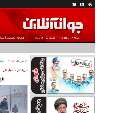
|
صفحه نخست
سیا
جمعه ۱۶ مرداد ۱۴۰۵ -
2026 August 07
لینک
کد خبر:
1337120
بين‌الملل
اخبار كلی
»
افز