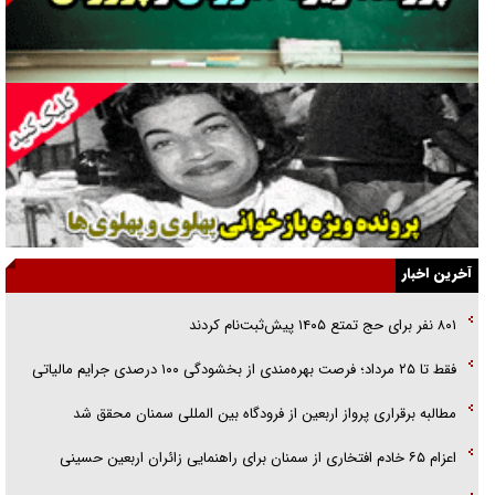
جراحی‌های زیبایی با مدرک فوق‌دیپلم! + گفت‌وگو با متهم
گفت‌وگو با همسر یکی از شهدای جنگ رمضان/ پیکر بی‌سر شهید را از
انگشت‌های پا شناسایی کردیم
نسلی که آنلاین الگو می‌گیرد
گفت‌وگو با آیت‌الله جاودان/ جفای مخالفان مکانت معنوی رهبر شهید را
ارتقا می‌داد
آخرین اخبار
راننده مست به قانون می‌خندد
۸۰۱ نفر برای حج تمتع ۱۴۰۵ پیش‌ثبت‌نام کردند
همه آقای دوربینی شده‌ایم!
فقط تا ۲۵ مرداد؛ فرصت بهره‌مندی از بخشودگی ۱۰۰ درصدی جرایم مالیاتی
قصه ناتمام سرویس مدارس
مطالبه برقراری پرواز اربعین از فرودگاه بین المللی سمنان محقق شد
آیا مقاومت فلسطین خلع‌سلاح می‌شود؟
اعزام ۶۵ خادم افتخاری از سمنان برای راهنمایی زائران اربعین حسینی