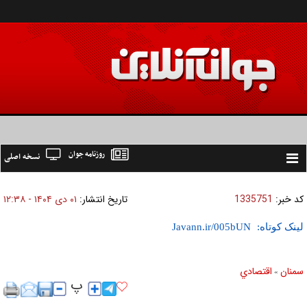
روزنامه جوان
نسخه اصلی
Toggle
navigation
کد خبر:
1335751
تاریخ انتشار:
۰۱ دی ۱۴۰۴ - ۱۲:۳۸
لینک کوتاه:
سمنان
اقتصادي
»