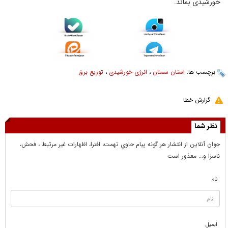
خورشیدی بماند.
برچسب ها:
استان سمنان
،
انرژی خورشیدی
،
توزیع برق
گزارش خطا
نظر شما
جوان آنلاين از انتشار هر گونه پيام حاوي تهمت، افترا، اظهارات غير مرتبط ، فحش،
ناسزا و... معذور است
نام
ایمیل