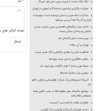
* نظر
تنگه ملک ماست | این‌بار بدون حتی نظر امریکا
جزئیات برگزاری پیاده‌روی جاماندگان اربعین در تهران
مذاکرات تنگه هرمز با عمان دوجانبه است؛ موضوعات
ایران و آمریکا بعداً بررسی می‌شود
ادامه حیات بنگاه‌های اقتصادی بدون حمایت جدی
تعداد کارکتر های م
مالیاتی و بیمه‌ای ممکن نیست
وزیر صمت عازم پاکستان شد
فوتبال و آن «بالا»!
تفاهم با عمان به معنای بازگشایی تنگه هرمز نیست
راهبرد غافلگیری با نسل جدید پهپاد‌ها
صرفه‌جویی مردم ۲ هزار مگاوات برق تولید کرد
اربعین؛ زبان مشترک قدم‌ها
آمریکا تحریم‌های یک شرکت هواپیمایی عراقی را لغو
کرد
مواضع حکیمانه رهبر معظم انقلاب، نصب العین همه
مسئولان نظام باشد
مقاومت نقشه راه آینده غرب آسیاست
دردسر همزمان آمریکا و اوکراین با ته کشیدن