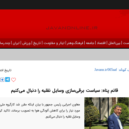
|
|
|
|
|
|
|
|
|
ست
بين‌الملل
اقتصاد
جامعه
فرهنگ‌و‌هنر
ایثار و مقاومت
تاریخ
ورزش
ايران
چندرسان
 کوتاه:
تاریخ انت
قائم پناه: سیاست برقی‌سازی وسایل نقلیه را دنبال می‌کنیم
معاون اجرایی رئیس جمهور با بیان اینکه مقرر شد کارگروه ملی
مورد نیاز را برای کاهش آلودگی هوا به تصویب برساند، تاکید ک
وسایل نقلیه را دنبال می‌کنیم.