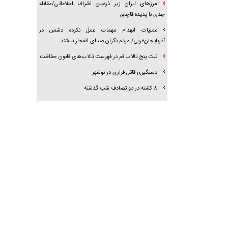
مرز‌های ایران زیر ذره‌بین اشراف اطلاعاتی/مقابله
جدی با پدیده قاچاق
عملیات انهدام مهمات عمل نکرده دشمن در
آذربایجان‌غربی/ مردم نگران صدای انفجار نباشند
ثبت پنج تالاب قم در فهرست تالاب‌های قانون حفاظت
دستگیری قاتل فراری در نوشهر
۸ کشته در دو تصادف شب گذشته