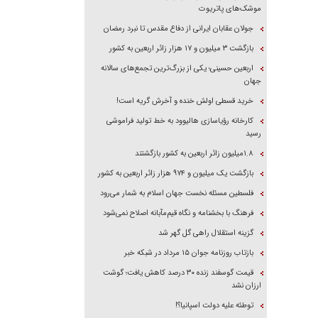
موشک‌های پاتریوت
جولان عقابان ایرانی از دفاع مقدس تا نبرد رمضان
بازگشت ۳ میلیون و ۱۷ هزار زائر اربعین به کشور
اربعین حسینی؛ یکی از بزرگ‌ترین تجمع‌های سالانه
جهان
خرید قسطی اولش خنده و آخرش گریه است!
کارخانه رؤیاسازی هالیوود به خط تولید فراموشی
رسید
۱.۸میلیون زائر اربعین به کشور بازگشتند
بازگشت یک میلیون و ۹۷۴ هزار زائر اربعین به کشور
فلسطین مسئله نخست جهان اسلام به شمار می‌رود
فرهنگ با بخشنامه و نگاه قیم‌مآبانه اصلاح نمی‌شود
گزینه استقلال راهی گل گهر شد
بازتاب روزنامه جوان ۱۵ مرداد در شبکه خبر
قیمت گوسفند زنده ۳۰ درصد کاهش یافت؛ گوشت
ارزان نشد
توطئه علیه دولت اسپانیا؟!