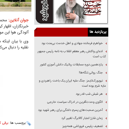
جوان آنلاین:
محمد 
خبرنگاران، اظهار 
پربازدید ها
آلودگی هوا این مو
وی با بیان اینکه 
خواهرم فرمانده جهادی و اهل خدمت بی‌منت بود
نقلیه را دنبال می‌کن
ادعای واکنش رهبر معظم انقلاب به نامه رئیس جمهور
کذب است
یازدهمین دوره مسابقات رباتیک دانش آموزی کشور
جنگ روانی تنگه‌ها!
نیویورک‌تایمز: جنگ علیه ایران یک باخت راهبردی و
مایه شرم بوده است
هر شبش شب قدر بود
الگوی وحدت‌آفرین در ادراک سیاست خارجی
آخرین صحبت‌های پسرم دلتنگی برای رهبر شهید بود
زمان شارژ اعتبار کالابرگ تغییر کرد
برچسب ها:
برقی ک
تضعیف پلیس، فروپاشی همه‌چیز