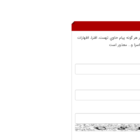
ر هر گونه پيام حاوي تهمت، افترا، اظهارات
سزا و... معذور است