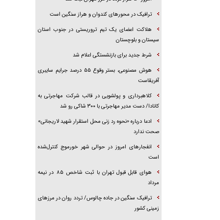
ترافیک در محور‌های کندوان و هراز سنگین است
هلاکت اعضای یک تیم تروریستی در جنوب استان
سیستان و بلوچستان
شرط جدید برای بازنشستگی اعلام شد
هوش مصنوعی، بستر وقوع ۵۵ درصد جرایم سایبری
آفریقاست
کلاهبرداری و پولشویی در قالب شرکت مهاجرتی به
کانادا/ دست مدیر مهاجرتی با ۳۰۰ شاکی رو شد
ادعا درباره «نحوه رد زنی محل استقرار شهید لاریجانی»
صحت ندارد
انفجار‌های امروز در حوالی شهر خورموج کنترل‌شده
است
هوای قابل قبول تهران با ثبت شاخص ۸۵ در نیمه
مرداد
ترافیک سنگین در جاده چالوس/ تردد روان در مرز‌های
زمینی کشور