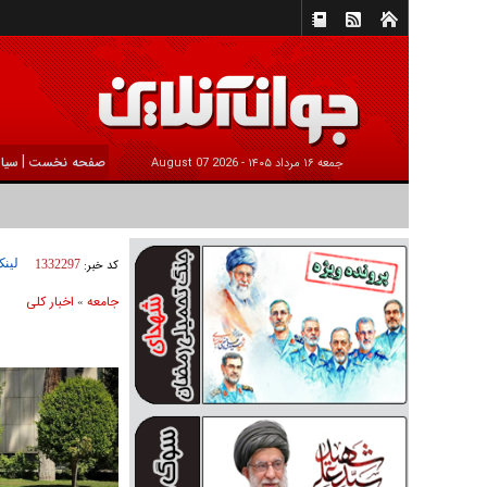
|
صفحه نخست
سیا
جمعه ۱۶ مرداد ۱۴۰۵ -
2026 August 07
لینک
کد خبر:
1332297
جامعه
اخبار كلی
»