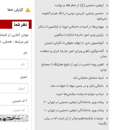
اربعین حسینی (ع) از منظر فقه و روایت
گزارش خطا
محسن رضایی: کریدور دومی در تنگه هرمز گشوده
نمی‌شود
نظر شما
یهودی‌ها در ادبیات داستانی اروپا؛ از شکسپیر تا دیکنز
جوان آنلاين از انتشا
رایزنی وزیر امور خارجه ایتالیا با عراقچی
غير مرتبط ، فحش، نا
کنوانسیون خزر، از ابهام حقوقی تا نگرانی امنیتی
گفت‌وگوی تلفنی وزرای امور خارجه ایران و سلطنت
نام
عمان
تغییر رویه دشمن در ترور از شیخ فضل‌الله تا مصباح
یزدی
ایمیل
تنبیه متجاوز عملیاتی شد
دلتنگی نکرد و در مسیر جهاد تا شهادت ماند
ترامپ دوباره به پشت میانجی‌ها خزید
* کد امنیتی
پیاده روی جاماندگان اربعین حسینی در تهران - ۲
پیاده روی جاماندگان اربعین حسینی در تهران - ۱
جزئیات شکنجه‌هایم فراتر از آن است که در بیان
بگنجد!