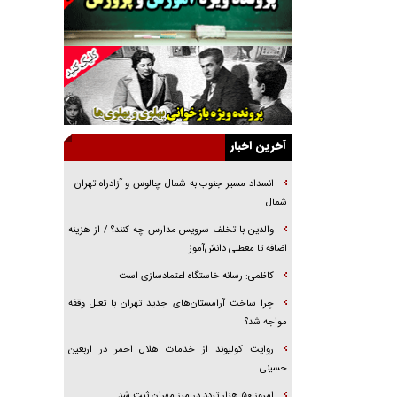
خرید قسطی اولش خنده و آخرش گریه است!
فوتبال و آن «بالا»!
راهبرد غافلگیری با نسل جدید پهپاد‌ها
جنجال پزشکان تقلبی در صنعت زیبایی
یهودی‌ها در ادبیات داستانی اروپا؛ از شکسپیر تا
دیکنز
آخرین اخبار
گفت‌وگو با خواهر یکی از شهدای جنگ رمضان/
خواهرم فرمانده جهادی و اهل خدمت بی‌منت بود
انسداد مسیر جنوب به شمال چالوس و آزادراه تهران–
شمال
جزئیات شکنجه‌هایم فراتر از آن است که در بیان
بگنجد!
والدین با تخلف سرویس مدارس چه کنند؟ / از هزینه
اضافه تا معطلی دانش‌آموز
گزارش «جوان» از قوانین سخت‌گیرانه ۶ قاره در
برابر یورش به پاسگاه‌های پلیس
کاظمی: رسانه خاستگاه اعتمادسازی است
چرا ساخت آرامستان‌های جدید تهران با تعلل وقفه
مواجه شد؟
روایت کولیوند از خدمات هلال احمر در اربعین
حسینی
امروز ۵۰ هزار تردد در مرز مهران ثبت شد