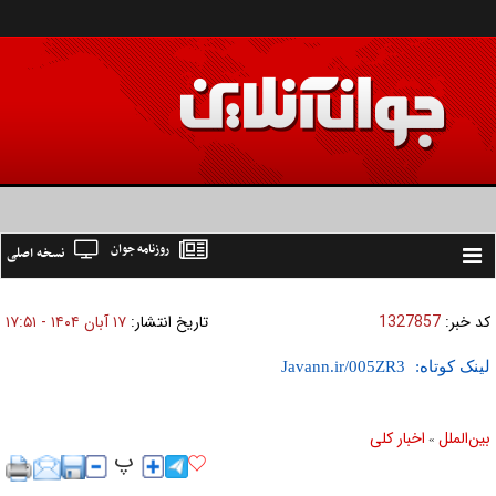
روزنامه جوان
نسخه اصلی
Toggle
navigation
کد خبر:
1327857
تاریخ انتشار:
۱۷ آبان ۱۴۰۴ - ۱۷:۵۱
لینک کوتاه:
بين‌الملل
اخبار كلی
»