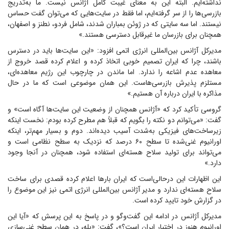
نداشته‌ایم. البته این به معنای غیبت کامل آژانس نیست. ما به‌تدریج
بازرسی‌ها را از سر گرفته‌ایم، اما فقط در سایت‌هایی که می‌توان گفت حساس
نیستند. اما سه سایتی که در ژوئن بمباران شدند، شامل فردو، نطنز و اصفهان،
همچنان برای بازرسان ما غیرقابل دسترسی هستند.»
مدیرکل آژانس بین‌المللی انرژی اتمی افزود: «این سایت‌ها باید در دسترس
باشند، چرا که ایران تصمیم خوبی اتخاذ کرده و اعلام کرده قصد خروج از
معاهده عدم اشاعه را ندارد. اما ماندن در چارچوب این رژیم معاهده‌ای،
مستلزم پذیرش بازرسی‌هاست. این همان موضوعی است که ما در حال
مذاکره با ایران درباره آن هستیم.»
گروسی تأکید کرد که «آژانس همچنان از وضعیت این سایت‌ها آگاه است» و
گفت: «می‌توانم دو نکته را بگویم که قبلاً هم مطرح کرده بودم: نخست اینکه
زیرساخت‌های فیزیکی به‌شدت آسیب دیده‌اند. دوم و بسیار مهم‌تر، اینکه
اورانیوم غنی‌شده تا سطح ۶۰ درصد که نزدیک به سطح نظامی است و
می‌تواند برای تولید سلاح هسته‌ای استفاده شود، همچنان در آنجا وجود
دارد.»
این اظهارات این درحالی‌است که ایران بار‌ها اعلام کرده قصدی برای ساخت
سلاح هسته‌ای ندارد و مدیر آژانس بین‌المللی انرژی اتمی نیز این موضوع را
در گزارش خود تایید کرده است.
مدیرکل آژانس در ادامه این گفت‌و‌گو و در پاسخ به این پرسش که «آیا این
اورانیوم هنوز در اختیار ایران است؟»، گفت: «بله، در همان سطح غنی‌سازی