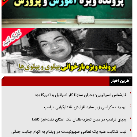
جراحی‌های زیبایی با مدرک فوق‌دیپلم! + گفت‌وگو با متهم
گفت‌وگو با همسر یکی از شهدای جنگ رمضان/ پیکر بی‌سر شهید را از
انگشت‌های پا شناسایی کردیم
نسلی که آنلاین الگو می‌گیرد
گفت‌وگو با آیت‌الله جاودان/ جفای مخالفان مکانت معنوی رهبر شهید را
ارتقا می‌داد
آخرین اخبار
راننده مست به قانون می‌خندد
کارشناس اسپانیایی: بحران سئوتا کار اسرائیل و آمریکا بود
همه آقای دوربینی شده‌ایم!
تهدید دمکراسی زیر سایه افزایش اقتدارگرایی ترامپ
قصه ناتمام سرویس مدارس
ردپای ترامپ در میان تجزیه‌طلبان یک استان نفت‌خیز کانادا
آیا مقاومت فلسطین خلع‌سلاح می‌شود؟
ثبت شکایت علیه یک نظامی صهیونیست در ویتنام به اتهام جنایت جنگی