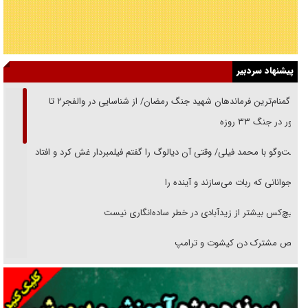
پیشنهاد سردبیر
از گمنام‌ترین فرماندهان شهید جنگ رمضان/ از شناسایی در والفجر۲ تا
حضور در جنگ ۳۳ روزه
گفت‌وگو با محمد فیلی/ وقتی آن دیالوگ را گفتم فیلمبردار غش کرد و افتاد
نوجوانانی که ربات می‌سازند و آینده را
هیچ‌کس بیشتر از زیدآبادی در خطر ساده‌انگاری نیست
رقص مشترک دن کیشوت و ترامپ
دنده دولت به واگذاری مسئله‌دار ایران‌خودرو/ خصوصی‌سازی یا انحصار؟
غریزه‌ی بقا و آقای باقی و رفقا