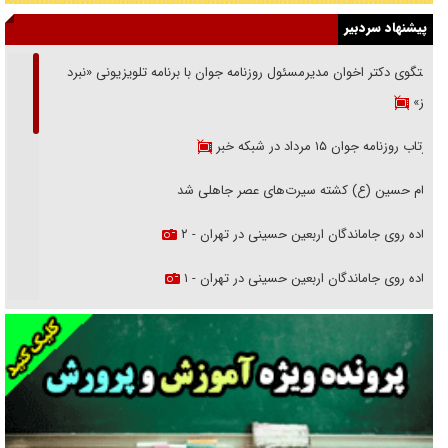
پیشنهاد سردبیر
گفتگوی دکتر اخوان مدیرمسئول روزنامه جوان با برنامه تلویزیونی «نبرد
هرمز»
بازتاب روزنامه جوان ۱۵ مرداد در شبکه خبر
امام حسین (ع) کشته سیرت‌های عصر جاهلی شد
پیاده روی جاماندگان اربعین حسینی در تهران - ۲
پیاده روی جاماندگان اربعین حسینی در تهران - ۱
فریاد‌ها و ناله‌های دوستان مبارزدلم را آتش می‌زد
تغییر رویه دشمن در ترور از شیخ فضل‌الله تا مصباح یزدی
خرید قسطی اولش خنده و آخرش گریه است!