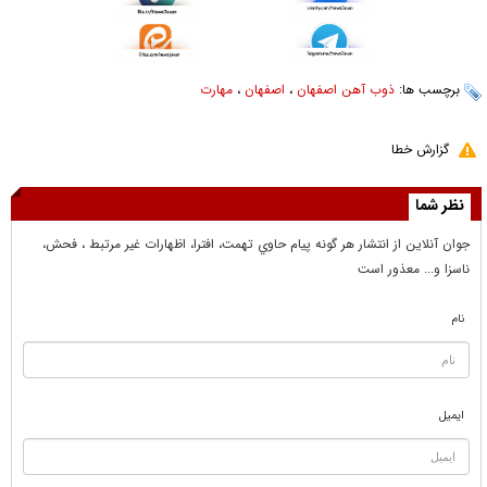
برچسب ها:
ذوب آهن اصفهان
،
اصفهان
،
مهارت
گزارش خطا
نظر شما
جوان آنلاين از انتشار هر گونه پيام حاوي تهمت، افترا، اظهارات غير مرتبط ، فحش،
ناسزا و... معذور است
نام
ایمیل