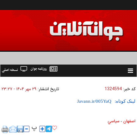
روزنامه جوان
نسخه اصلی
Toggle
navigation
کد خبر:
1324594
تاریخ انتشار:
۲۹ مهر ۱۴۰۴ - ۲۳:۲۷
لینک کوتاه:
اصفهان
سياسي
»