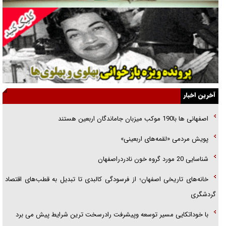
فوتبال و آن «بالا»!
راهبرد غافلگیری با نسل جدید پهپاد‌ها
جنجال پزشکان تقلبی در صنعت زیبایی
یهودی‌ها در ادبیات داستانی اروپا؛ از شکسپیر تا دیکنز
گفت‌وگو با خواهر یکی از شهدای جنگ رمضان/ خواهرم فرمانده جهادی و
آخرین اخبار
اهل خدمت بی‌منت بود
اصفهانی ها با190 موکب میزبان جاماندگان اربعین هستند
جزئیات شکنجه‌هایم فراتر از آن است که در بیان بگنجد!
پویش مردمی «لقمه‌های اربعینی»
گزارش «جوان» از قوانین سخت‌گیرانه ۶ قاره در برابر یورش به پاسگاه‌های
شناسایی 20 مورد گروه خون نادردراصفهان
پلیس
خانه‌های تاریخی اصفهان؛ از فرسودگی کالبدی تا تبدیل به قطب‌های اقتصاد
گردشگری
با خوداتکایی مسیر توسعه وپیشرفت رادرسخت ترین شرایط پیش می برد