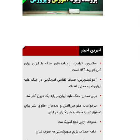
راهبرد غافلگیری با نسل جدید پهپاد‌ها
جنجال پزشکان تقلبی در صنعت زیبایی
یهودی‌ها در ادبیات داستانی اروپا؛ از شکسپیر تا
دیکنز
گفت‌وگو با خواهر یکی از شهدای جنگ رمضان/
خواهرم فرمانده جهادی و اهل خدمت بی‌منت بود
آخرین اخبار
جزئیات شکنجه‌هایم فراتر از آن است که در بیان
جانسون: ترامپ از پیامد‌های جنگ با ایران برای
بگنجد!
آمریکایی‌ها آگاه است
گزارش «جوان» از قوانین سخت‌گیرانه ۶ قاره در
آسوشیتدپرس: صد‌ها نظامی آمریکایی در جنگ علیه
برابر یورش به پاسگاه‌های پلیس
ایران ضربه مغزی شده‌اند
تحلیل ابعاد پیام رهبر انقلاب به حزب‌الله/ مقاومت
نقشه راه آینده غرب آسیا
برنی سندرز: جنگ علیه ایران بر پایه یک دروغ آغاز شد
درخواست عفو بین‌الملل و دیده‌بان حقوق بشر برای
تحقیق درباره حمله به خبرنگاران در لبنان
مدودف: ژاپن تابع آمریکاست
ادامه حملات رژیم صهیونیستی به جنوب لبنان