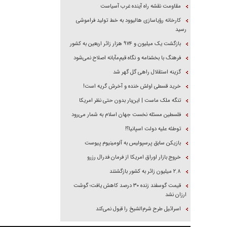
مقاومت نقشه راه آینده غرب آسیاست
کارخانه رؤیاسازی هالیوود به خط تولید فراموشی
رسید
بازگشت یک میلیون و ۹۷۴ هزار زائر اربعین به کشور
فرهنگ با بخشنامه و نگاه قیم‌مآبانه اصلاح نمی‌شود
گزینه استقلال راهی گل گهر شد
خرید قسطی اولش خنده و آخرش گریه است!
تنگه ملک ماست | این‌بار بدون حتی نظر امریکا
فلسطین مسئله نخست جهان اسلام به شمار می‌رود
توطئه علیه دولت اسپانیا؟!
بازیکن سابق پرسپولیس به آلومینیوم پیوست
خروج بازار اوراق امریکا از فرمان فدرال رزرو
۲.۸ میلیون زائر به کشور بازگشتند
قیمت گوسفند زنده ۳۰ درصد کاهش یافت؛ گوشت
ارزان نشد
اسرائیل طرح شرم‌الشیخ را قبول نمی‌کند