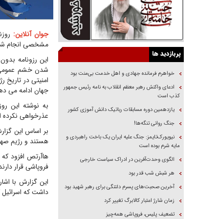
جوان آنلاین:
روزنا
مشخصی انجام شد، د
پربازدید ها
این رزونامه بدون
خواهرم فرمانده جهادی و اهل خدمت بی‌منت بود
امنیتی در تاریخ ر
ادعای واکنش رهبر معظم انقلاب به نامه رئیس جمهور
جهان ادامه می ده
کذب است
به نوشته این روز
یازدهمین دوره مسابقات رباتیک دانش آموزی کشور
عذرخواهی نکرده 
جنگ روانی تنگه‌ها!
بر اساس این گزار
نیویورک‌تایمز: جنگ علیه ایران یک باخت راهبردی و
هستند و رژیم صهی
مایه شرم بوده است
هاآرتص افزود که 
الگوی وحدت‌آفرین در ادراک سیاست خارجی
فروپاشی قرار دارند
هر شبش شب قدر بود
این گزارش با اشار
آخرین صحبت‌های پسرم دلتنگی برای رهبر شهید بود
داشت که اسرائیل ک
زمان شارژ اعتبار کالابرگ تغییر کرد
تضعیف پلیس، فروپاشی همه‌چیز