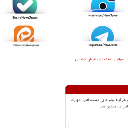
اسرائیل
،
جنگ غزه
،
انزوای اجتماعی
ر هر گونه پيام حاوي تهمت، افترا، اظهارات
سزا و... معذور است