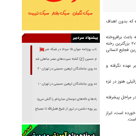
 که بدون اهداف
 باعث برافروخته
پیشنهاد سردبیر
شدن خشم عمومی و انجام عملیات طوفان الاقصی شد، مدعی شد که حمله حماس در ۷ اکتبر ۲۰۲۳ بزرگترین رخنه
رین فجایع انسانی
بازتاب روزنامه جوان ۱۵ مرداد در شبکه خبر
امام حسین (ع) کشته سیرت‌های عصر جاهلی شد
ر عهده نگرفته و
پیاده روی جاماندگان اربعین حسینی در تهران - ۲
یلی هنوز در غزه
پیاده روی جاماندگان اربعین حسینی در تهران - ۱
ر مراحل پیشرفته
فریاد‌ها و ناله‌های دوستان مبارزدلم را آتش می‌زد
تغییر رویه دشمن در ترور از شیخ فضل‌الله تا مصباح
خورده است، ابراز
یزدی
است.
خرید قسطی اولش خنده و آخرش گریه است!
فوتبال و آن «بالا»!