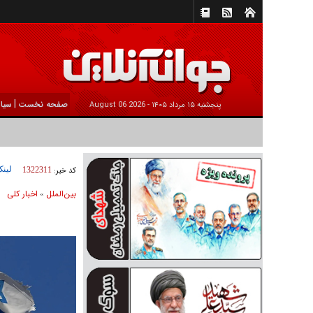
|
صفحه نخست
سیا
پنجشنبه ۱۵ مرداد ۱۴۰۵ -
2026 August 06
لینک
کد خبر:
1322311
بين‌الملل
اخبار كلی
»