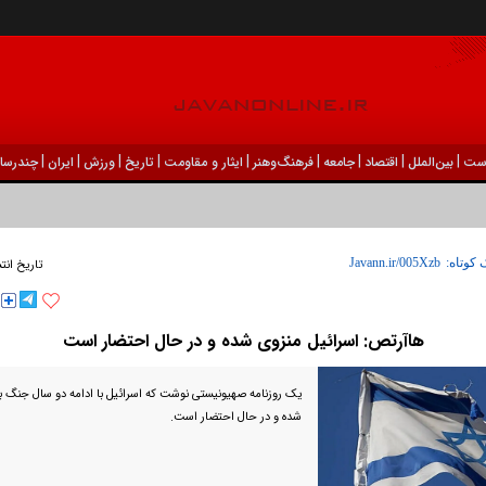
|
|
|
|
|
|
|
|
|
ست
بين‌الملل
اقتصاد
جامعه
فرهنگ‌و‌هنر
ایثار و مقاومت
تاریخ
ورزش
ايران
چندرسان
 کوتاه:
تاریخ انت
هاآرتص: اسرائیل منزوی شده و در حال احتضار است
یک روزنامه صهیونیستی نوشت که اسرائیل با ادامه دو سال جنگ 
شده و در حال احتضار است.