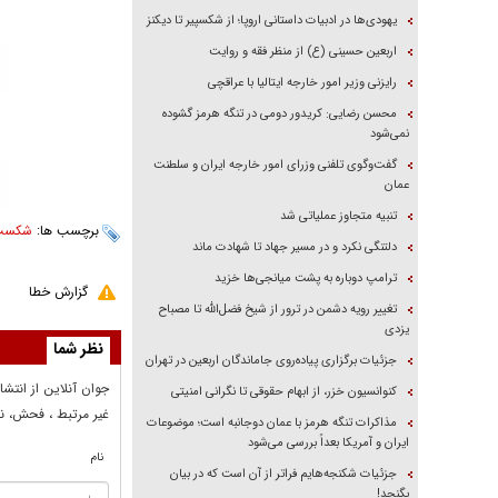
یهودی‌ها در ادبیات داستانی اروپا؛ از شکسپیر تا دیکنز
اربعین حسینی (ع) از منظر فقه و روایت
رایزنی وزیر امور خارجه ایتالیا با عراقچی
محسن رضایی: کریدور دومی در تنگه هرمز گشوده
نمی‌شود
گفت‌وگوی تلفنی وزرای امور خارجه ایران و سلطنت
عمان
تنبیه متجاوز عملیاتی شد
برچسب ها:
شکست 
دلتنگی نکرد و در مسیر جهاد تا شهادت ماند
ترامپ دوباره به پشت میانجی‌ها خزید
گزارش خطا
تغییر رویه دشمن در ترور از شیخ فضل‌الله تا مصباح
یزدی
نظر شما
جزئیات برگزاری پیاده‌روی جاماندگان اربعین در تهران
جوان آنلاين از انتشا
کنوانسیون خزر، از ابهام حقوقی تا نگرانی امنیتی
غير مرتبط ، فحش، نا
مذاکرات تنگه هرمز با عمان دوجانبه است؛ موضوعات
ایران و آمریکا بعداً بررسی می‌شود
نام
جزئیات شکنجه‌هایم فراتر از آن است که در بیان
بگنجد!