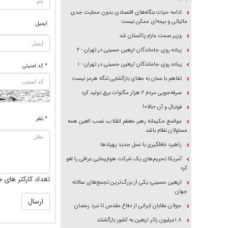
ادامه حیات بنگاه‌های اقتصادی بدون حمایت جدی
مالیاتی و بیمه‌ای ممکن نیست
ایمیل
وزیر صمت عازم پاکستان شد
پیاده روی جاماندگان اربعین حسینی در تهران - ۲
پیاده روی جاماندگان اربعین حسینی در تهران - ۱
* کد امنیتی
تفاهم با عمان به معنای بازگشایی تنگه هرمز نیست
صرفه‌جویی مردم ۲ هزار مگاوات برق تولید کرد
فوتبال و آن «بالا»!
* نظر
مواضع حکیمانه رهبر معظم انقلاب، نصب العین همه
مسئولان نظام باشد
راهبرد غافلگیری با نسل جدید پهپاد‌ها
آمریکا تحریم‌های یک شرکت هواپیمایی عراقی را لغو
کرد
تعداد کارکتر های م
اربعین حسینی؛ یکی از بزرگ‌ترین تجمع‌های سالانه
جهان
جولان عقابان ایرانی از دفاع مقدس تا نبرد رمضان
۱.۸میلیون زائر اربعین به کشور بازگشتند