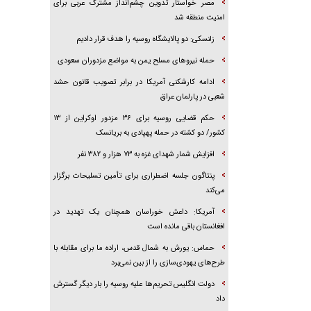
مصر خواستار تدوین چشم‌انداز مشترک عربی برای
امنیت منطقه شد
زلنسکی: دو پالایشگاه روسیه را هدف قرار دادیم
حمله نیرو‌های مسلح یمن به مواضع مزدوران سعودی
ادامه کارشکنی آمریکا در برابر تصویب قانون حشد
شعبی در پارلمان عراق
حکم قضایی روسیه برای ۳۶ مزدور اوکراین از ۱۳
کشور/ دو کشته در حمله پهپادی به بریانسک
افزایش شمار شهدای غزه به ۷۳ هزار و ۳۸۲ نفر
پنتاگون جلسه اضطراری برای تأمین تسلیحات برگزار
می‌کند
آمریکا: داعش خوراسان همچنان یک تهدید در
افغانستان باقی مانده است
حماس: یورش به شمال قدس، اراده ما برای مقابله با
طرح‌های یهودی‌سازی را از بین نمی‌برد
دولت انگلیس تحریم‌ها علیه روسیه را بار دیگر گسترش
داد