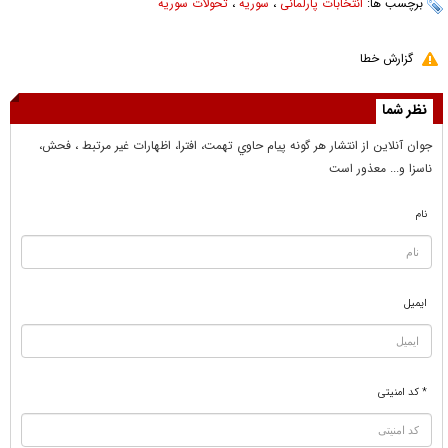
برچسب ها:
انتخابات پارلمانی
،
سوریه
،
تحولات سوریه
گزارش خطا
نظر شما
جوان آنلاين از انتشار هر گونه پيام حاوي تهمت، افترا، اظهارات غير مرتبط ، فحش،
ناسزا و... معذور است
نام
ایمیل
* کد امنیتی