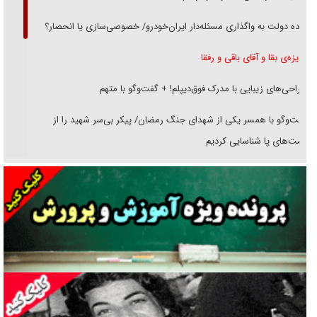
دنده دولت به واگذاری مسئله‌دار ایران‌خودرو/ خصوصی‌سازی یا انحصار؟
غریزه‌ی بقا و آقای باقی و رفقا
جراحی‌های زیبایی با مدرک فوق‌دیپلم! + گفت‌وگو با متهم
گفت‌وگو با همسر یکی از شهدای جنگ رمضان/ پیکر بی‌سر شهید را از
انگشت‌های پا شناسایی کردیم
نسلی که آنلاین الگو می‌گیرد
گفت‌وگو با آیت‌الله جاودان/ جفای مخالفان مکانت معنوی رهبر شهید را
ارتقا می‌داد
راننده مست به قانون می‌خندد
همه آقای دوربینی شده‌ایم!