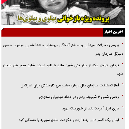
قصه ناتمام سرویس مدارس
آیا مقاومت فلسطین خلع‌سلاح می‌شود؟
الگوی وحدت‌آفرین در ادراک سیاست خارجی
آخرین اخبار
گفتگوی دکتر اخوان مدیرمسئول روزنامه جوان با برنامه تلویزیونی «نبرد
بررسی تحولات میدانی و سطح آمادگی نیرو‌های حشدالشعبی عراق با حضور
هرمز»
دبیرکل سازمان بدر
امام حسین (ع) کشته سیرت‌های عصر جاهلی شد
فیدان: توافق مکه از نظر فنی شبیه ماده ۵ ناتو است؛ شاید مصر هم ملحق
فریاد‌ها و ناله‌های دوستان مبارزدلم را آتش می‌زد
شود
آغاز تحقیقات سازمان ملل درباره جاسوسی کارمندش برای اسرائیل
زخمی شدن ۴ شهروند یمنی در حمله مزدوران سعودی
فارن افرز: آمریکا باید از خاورمیانه برود
لبنان یک افسر عالی رتبه ارتش حکومت سابق سوریه را دستگیر کرد