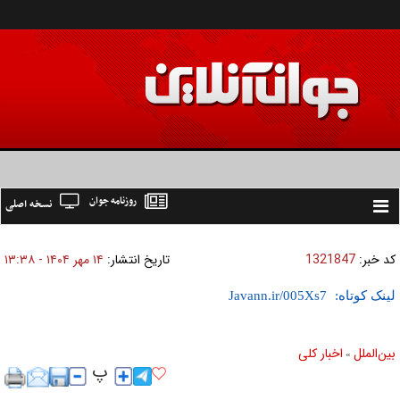
روزنامه جوان
نسخه اصلی
Toggle
navigation
کد خبر:
1321847
تاریخ انتشار:
۱۴ مهر ۱۴۰۴ - ۱۳:۳۸
لینک کوتاه:
بين‌الملل
اخبار كلی
»