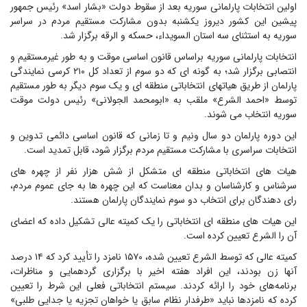
اولین انتخابات پارلمانی سوریه بعد از سقوط دولت «بشار اسد» رئیس جمهور
پیشین این کشور دیروز یکشنبه بدون مشارکت مستقیم مردم در سراسر
سوریه به استثنای سه استان السویداء، حسکه و الرقه برگزار شد.
انتخابات پارلمانی سوریه براساس قانون اساسی موقت و به طور غیرمستقیم و
انتصابی برگزار شد؛ به گونه ای که دو سوم از تعداد کل ۲۱۰ کرسی نمایندگی
پارلمان از طریق هیاتهای انتخاباتی منطقه ای و یک سوم دیگر به طور مستقیم
توسط «احمد الشرع» ملقب به «ابومحمد الجولانی» رئیس دولت موقت
سوریه انتخاب می شوند.
این دوره پارلمان دو سال ونیم و تا زمانی که قانون اساسی دائمی تدوین و
انتخابات سراسری با مشارکت مستقیم مردم برگزار شود، قابل تمدید است.
هیات های انتخاباتی منطقه ای متشکل از شش هزار نفر از چهره های
سرشناس و کارشناسان و بدان معناست که این چهره ها به جای عموم مردم،
رای دهندگان برای انتخاب دو سوم نمایندگان پارلمان هستند.
این هیات های منطقه ای انتخاباتی را یک کمیته عالی تشکیل داده که اعضای
آن را الشرع تعیین کرده است.
کمیته عالی که توسط الشرع تعیین شده، ۱۵۷۰ نامزد را تأیید کرد که ۱۴ درصد
آنها زن بودند، این افراد هفته اخیر با برگزاری گردهمایی و مناظرات،
برنامه‌های خود را ارائه کردند. سیستم انتخاباتی فعلی این شرط را تعیین
کرده که نامزدها نباید «طرفدار نظام سابق یا خواهان تجزیه یا جدایی طلبی»