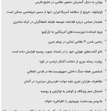
یونان به دنبال گسترش حضور نظامی در خلیج فارس
اولیانوف: خروج از مناقشه آمریکا-ایران، تنها از مسیر دیپلماسی ممکن است
هشدار حماس درباره اقدامات توسعه طلبانه اشغالگران در کرانه باختری
ورود فرمانده تروریست‌های آمریکایی به تل‌آویو
زخمی شدن ۳ نظامی لبنانی در زوطر غربی
ناتو گشت‌های هوایی خود را در امتداد جنوب روسیه افزایش داده است
روایت رسانه عبری از دخالت آشکار ترامپ در کوبا
ششمین هفته جنگ داخلی صهیونیست‌ها در قدس اشغالی
تظاهرات هزاران نفری علیه دولت «فردریش مرتس» در آلمان
احتمال سفر ویتکاف و کوشنر به اوکراین و روسیه
بلاروس وب‌سایت یورونیوز را «افراطی» خواند