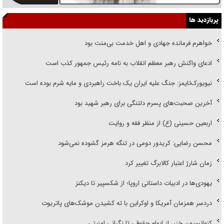
پربازدید ها
خواهرم فرمانده جهادی و اهل خدمت بی‌منت بود
ادعای واکنش رهبر معظم انقلاب به نامه رئیس جمهور کذب است
نیویورک‌تایمز: جنگ علیه ایران یک باخت راهبردی و مایه شرم بوده است
آخرین صحبت‌های پسرم دلتنگی برای رهبر شهید بود
اربعین حسینی (ع) از منظر فقه و روایت
محسن رضایی: کریدور دومی در تنگه هرمز گشوده نمی‌شود
زمان شارژ اعتبار کالابرگ تغییر کرد
یهودی‌ها در ادبیات داستانی اروپا؛ از شکسپیر تا دیکنز
دردسر همزمان آمریکا و اوکراین با ته کشیدن موشک‌های پاتریوت
کنوانسیون خزر، از ابهام حقوقی تا نگرانی امنیتی