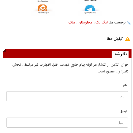
برچسب ها:
لیگ یک
،
مجارستان
،
هاکی
گزارش خطا
نظر شما
جوان آنلاين از انتشار هر گونه پيام حاوي تهمت، افترا، اظهارات غير مرتبط ، فحش،
ناسزا و... معذور است
نام
ایمیل