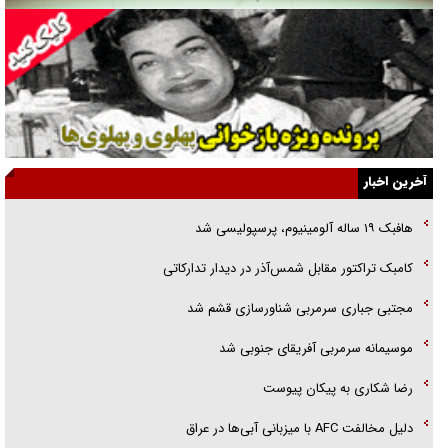
همه آقای دوربینی شده‌ایم!
قصه ناتمام سرویس مدارس
آیا مقاومت فلسطین خلع‌سلاح می‌شود؟
الگوی وحدت‌آفرین در ادراک سیاست خارجی
آخرین اخبار
گفتگوی دکتر اخوان مدیرمسئول روزنامه جوان با برنامه تلویزیونی «نبرد
هافبک ۱۹ ساله آلومینیوم، پرسپولیسی شد
هرمز»
کامبک تراکتور مقابل شمس‌آذر در دیدار تدارکاتی
امام حسین (ع) کشته سیرت‌های عصر جاهلی شد
مجتبی جباری سرمربی شناورسازی قشم شد
فریاد‌ها و ناله‌های دوستان مبارزدلم را آتش می‌زد
موسیمانه سرمربی آفریقای جنوبی شد
رضا شکاری به پیکان پیوست
دلیل مخالفت AFC با میزبانی آبی‌ها در عراق