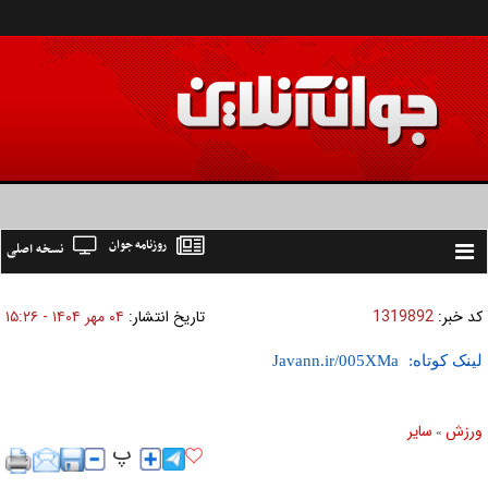
روزنامه جوان
نسخه اصلی
Toggle
navigation
کد خبر:
1319892
تاریخ انتشار:
۰۴ مهر ۱۴۰۴ - ۱۵:۲۶
لینک کوتاه:
ورزش
ساير
»