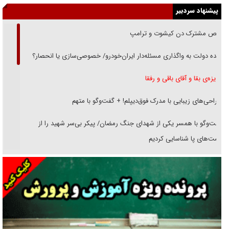
پیشنهاد سردبیر
رقص مشترک دن کیشوت و ترامپ
دنده دولت به واگذاری مسئله‌دار ایران‌خودرو/ خصوصی‌سازی یا انحصار؟
غریزه‌ی بقا و آقای باقی و رفقا
جراحی‌های زیبایی با مدرک فوق‌دیپلم! + گفت‌وگو با متهم
گفت‌وگو با همسر یکی از شهدای جنگ رمضان/ پیکر بی‌سر شهید را از
انگشت‌های پا شناسایی کردیم
نسلی که آنلاین الگو می‌گیرد
گفت‌وگو با آیت‌الله جاودان/ جفای مخالفان مکانت معنوی رهبر شهید را
ارتقا می‌داد
راننده مست به قانون می‌خندد