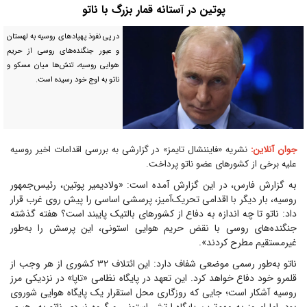
پوتین در آستانه قمار بزرگ با ناتو
در پی نفوذ پهپاد‌های روسیه به لهستان
و عبور جنگنده‌های روسی از حریم
هوایی روسیه، تنش‌ها میان مسکو و
ناتو به اوج خود رسیده است.
جوان آنلاین:
نشریه «فایننشال تایمز» در گزارشی به بررسی اقدامات اخیر روسیه
علیه برخی از کشور‌های عضو ناتو پرداخت.
به گزارش فارس، در این گزارش آمده است: «ولادیمیر پوتین، رئیس‌جمهور
روسیه، بار دیگر با اقدامی تحریک‌آمیز، پرسشی اساسی را پیش روی غرب قرار
داد: ناتو تا چه اندازه به دفاع از کشور‌های بالتیک پایبند است؟ هفته گذشته
جنگنده‌های روسی با نقض حریم هوایی استونی، این پرسش را به‌طور
غیرمستقیم مطرح کردند».
ناتو به‌طور رسمی موضعی شفاف دارد: این ائتلاف ۳۲ کشوری از هر وجب از
قلمرو خود دفاع خواهد کرد. این تعهد در پایگاه نظامی «تاپا» در نزدیکی مرز
روسیه آشکار است؛ جایی که روزگاری محل استقرار یک پایگاه هوایی شوروی