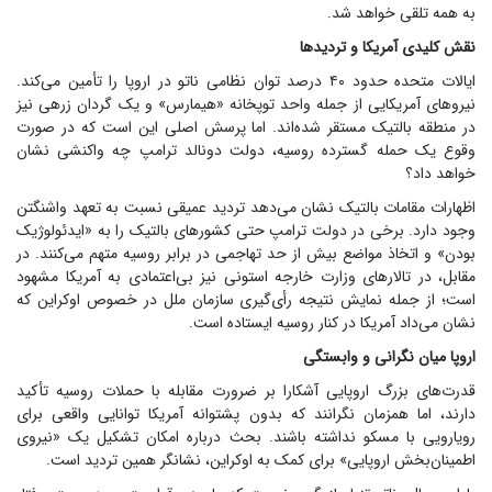
به همه تلقی خواهد شد.
نقش کلیدی آمریکا و تردید‌ها
ایالات متحده حدود ۴۰ درصد توان نظامی ناتو در اروپا را تأمین می‌کند.
نیرو‌های آمریکایی از جمله واحد توپخانه «هیمارس» و یک گردان زرهی نیز
در منطقه بالتیک مستقر شده‌اند. اما پرسش اصلی این است که در صورت
وقوع یک حمله گسترده روسیه، دولت دونالد ترامپ چه واکنشی نشان
خواهد داد؟
اظهارات مقامات بالتیک نشان می‌دهد تردید عمیقی نسبت به تعهد واشنگتن
وجود دارد. برخی در دولت ترامپ حتی کشور‌های بالتیک را به «ایدئولوژیک
بودن» و اتخاذ مواضع بیش از حد تهاجمی در برابر روسیه متهم می‌کنند. در
مقابل، در تالار‌های وزارت خارجه استونی نیز بی‌اعتمادی به آمریکا مشهود
است؛ از جمله نمایش نتیجه رأی‌گیری سازمان ملل در خصوص اوکراین که
نشان می‌داد آمریکا در کنار روسیه ایستاده است.
اروپا میان نگرانی و وابستگی
قدرت‌های بزرگ اروپایی آشکارا بر ضرورت مقابله با حملات روسیه تأکید
دارند، اما همزمان نگرانند که بدون پشتوانه آمریکا توانایی واقعی برای
رویارویی با مسکو نداشته باشند. بحث درباره امکان تشکیل یک «نیروی
اطمینان‌بخش اروپایی» برای کمک به اوکراین، نشانگر همین تردید است.