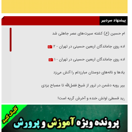
پیشنهاد سردبیر
امام حسین (ع) کشته سیرت‌های عصر جاهلی شد
پیاده روی جاماندگان اربعین حسینی در تهران - ۲
پیاده روی جاماندگان اربعین حسینی در تهران - ۱
فریاد‌ها و ناله‌های دوستان مبارزدلم را آتش می‌زد
تغییر رویه دشمن در ترور از شیخ فضل‌الله تا مصباح یزدی
خرید قسطی اولش خنده و آخرش گریه است!
فوتبال و آن «بالا»!
راهبرد غافلگیری با نسل جدید پهپاد‌ها