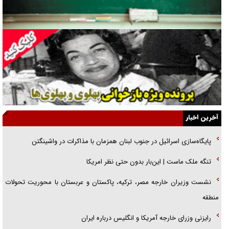
جنجال پزشکان تقلبی در صنعت زیبایی
یهودی‌ها در ادبیات داستانی اروپا؛ از شکسپیر تا دیکنز
گفت‌وگو با خواهر یکی از شهدای جنگ رمضان/ خواهرم فرمانده جهادی و
اهل خدمت بی‌منت بود
جزئیات شکنجه‌هایم فراتر از آن است که در بیان بگنجد!
گزارش «جوان» از قوانین سخت‌گیرانه ۶ قاره در برابر یورش به پاسگاه‌های
آخرین اخبار
پلیس
پایگاه‌سازی اسرائیل در جنوب لبنان همزمان با مذاکرات در واشینگتن
تحلیل ابعاد پیام رهبر انقلاب به حزب‌الله/ مقاومت نقشه راه آینده غرب آسیا
تنگه ملک ماست | این‌بار بدون حتی نظر امریکا
گفت‌و‌گو اختصاصی با همسر فرمانده شهید حزب‌الله لبنان/ هر شبش شب
نشست وزیران خارجه مصر، ترکیه، پاکستان و عربستان با محوریت تحولات
قدر بود
منطقه
رایزنی وزرای خارجه آمریکا و انگلیس درباره ایران