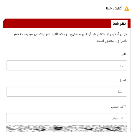
گزارش خطا
نظر شما
جوان آنلاين از انتشار هر گونه پيام حاوي تهمت، افترا، اظهارات غير مرتبط ، فحش،
ناسزا و... معذور است
نام
ایمیل
* کد امنیتی