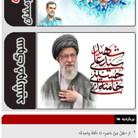
پربازدید ها
از «هَلْ مِنْ ناصِرٍ» تا «اُمَّةً واحِدَةً»