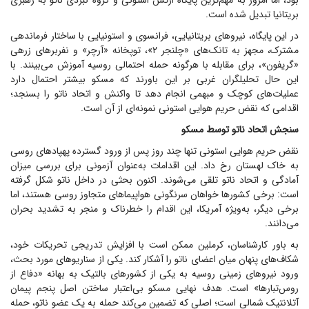
بود، اما امروز به مهم‌ترین پایگاه ارتش استونی و گروه نبردی ناتو به رهبری
بریتانیا تبدیل شده است.
در این پایگاه، نیرو‌های بریتانیایی، فرانسوی و استونیایی با ساختار فرماندهی
مشترک، مجهز به تانک‌های «چلنجر ۲»، توپخانه «آرچر» و نفربر‌های زرهی
«گریفون»، برای مقابله با هرگونه حمله احتمالی روسیه آموزش می‌بینند. با
این حال تحلیلگران غربی بر این باورند که مسکو بیشتر احتمال دارد
عملیات‌های کوچک و مبهمی انجام دهد تا واکنش و اتحاد ناتو را بسنجد؛
اقدامی که نقض حریم هوایی استونی نمونه‌ای از آن است.
سنجش اتحاد ناتو توسط مسکو
نقض حریم هوایی استونی تنها چند روز پس از ورود گسترده پهپاد‌های روسی
به خاک لهستان رخ داد. این اقدامات به‌عنوان آزمونی برای بررسی میزان
آمادگی و اتحاد ناتو تلقی می‌شوند. اکنون بحثی در داخل ناتو شکل گرفته
است: برخی کشور‌ها خواهان سرنگونی هواپیما‌های متجاوز روسی هستند، اما
برخی دیگر، به‌ویژه آمریکا، این اقدام را خطرناک و منجر به تشدید بحران
می‌دانند.
به باور کارشناسان، کرملین ممکن است با افزایش تدریجی تحریکات خود،
شکاف‌های پنهان میان اعضای ناتو را آشکار کند. یکی از سناریو‌های مورد بحث،
ورود نیرو‌های زمینی روسیه به یکی از کشور‌های بالتیک به بهانه «دفاع از
روس‌تبارها» است. هدف نهایی مسکو بی‌اعتبار ساختن اصل پنجم پیمان
آتلانتیک شمالی است؛ اصلی که تضمین می‌کند حمله به یک عضو ناتو، حمله