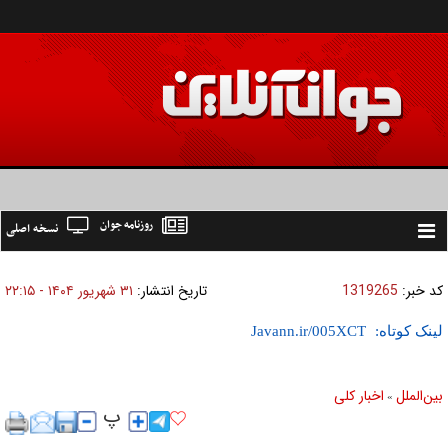
روزنامه جوان
نسخه اصلی
Toggle
navigation
کد خبر:
1319265
تاریخ انتشار:
۳۱ شهريور ۱۴۰۴ - ۲۲:۱۵
لینک کوتاه:
بين‌الملل
اخبار كلی
»