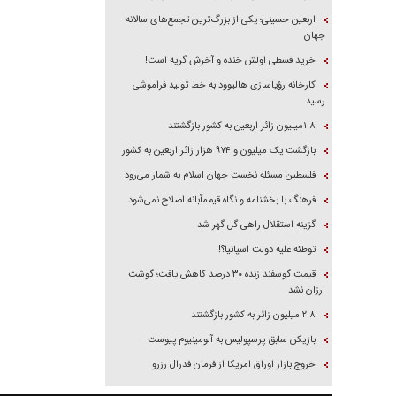
اربعین حسینی؛ یکی از بزرگ‌ترین تجمع‌های سالانه
جهان
خرید قسطی اولش خنده و آخرش گریه است!
کارخانه رؤیاسازی هالیوود به خط تولید فراموشی
رسید
۱.۸میلیون زائر اربعین به کشور بازگشتند
بازگشت یک میلیون و ۹۷۴ هزار زائر اربعین به کشور
فلسطین مسئله نخست جهان اسلام به شمار می‌رود
فرهنگ با بخشنامه و نگاه قیم‌مآبانه اصلاح نمی‌شود
گزینه استقلال راهی گل گهر شد
توطئه علیه دولت اسپانیا؟!
قیمت گوسفند زنده ۳۰ درصد کاهش یافت؛ گوشت
ارزان نشد
۲.۸ میلیون زائر به کشور بازگشتند
بازیکن سابق پرسپولیس به آلومینیوم پیوست
خروج بازار اوراق امریکا از فرمان فدرال رزرو