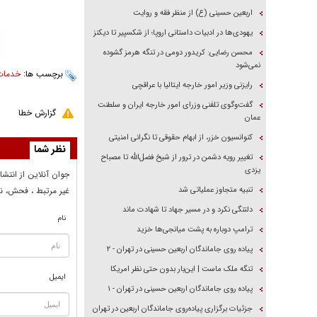
اربعین حسینی (ع) از منظر فقه و روایت
یهودی‌ها در ادبیات داستانی اروپا؛ از شکسپیر تا دیکنز
محسن رضایی: کریدور دومی در تنگه هرمز گشوده
نمی‌شود
برچسب ها:
خدمات
رایزنی وزیر امور خارجه ایتالیا با عراقچی
گفت‌وگوی تلفنی وزرای امور خارجه ایران و سلطنت
گزارش خطا
عمان
کنوانسیون خزر، از ابهام حقوقی تا نگرانی امنیتی
نظر شما
تغییر رویه دشمن در ترور از شیخ فضل‌الله تا مصباح
یزدی
جوان آنلاين از انتشا
تنبیه متجاوز عملیاتی شد
غير مرتبط ، فحش، نا
دلتنگی نکرد و در مسیر جهاد تا شهادت ماند
نام
ترامپ دوباره به پشت میانجی‌ها خزید
پیاده روی جاماندگان اربعین حسینی در تهران - ۲
تنگه ملک ماست | این‌بار بدون حتی نظر امریکا
ایمیل
پیاده روی جاماندگان اربعین حسینی در تهران - ۱
جزئیات برگزاری پیاده‌روی جاماندگان اربعین در تهران