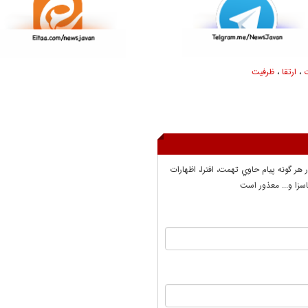
،
ارتقا
،
ظرفیت
ر هر گونه پيام حاوي تهمت، افترا، اظهارات
سزا و... معذور است