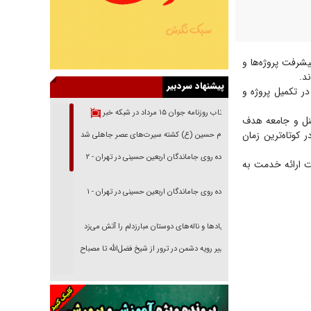
شرفت پروژه‌ها و
ند.
پیشنهاد سردبیر
ر تکمیل پروژه و
بازتاب روزنامه جوان ۱۵ مرداد در شبکه خبر
سنل و جامعه هدف
کوتاه‌ترین زمان
امام حسین (ع) کشته سیرت‌های عصر جاهلی شد
پیاده روی جاماندگان اربعین حسینی در تهران - ۲
ت ارائه خدمت به
پیاده روی جاماندگان اربعین حسینی در تهران - ۱
فریاد‌ها و ناله‌های دوستان مبارزدلم را آتش می‌زد
تغییر رویه دشمن در ترور از شیخ فضل‌الله تا مصباح
یزدی
خرید قسطی اولش خنده و آخرش گریه است!
فوتبال و آن «بالا»!