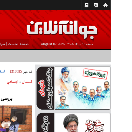
|
صفحه نخست
سیا
جمعه ۱۶ مرداد ۱۴۰۵ -
2026 August 07
لینک
کد خبر:
1317085
گلستان
اجتماعي
»
بررسی 