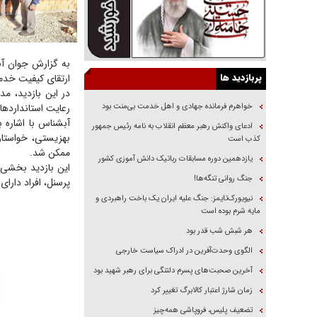
به گزارش جوان آن
پربازدید ها
ارتقای کیفیت خدم
در این بازدید، م
خواهرم فرمانده جهادی و اهل خدمت بی‌منت بود
رعایت استانداردها
آبشناس با اشاره 
ادعای واکنش رهبر معظم انقلاب به نامه رئیس جمهور
بهزیستی، خواستار
کذب است
ممکن شد.
یازدهمین دوره مسابقات رباتیک دانش آموزی کشور
این بازدید بخشی 
جنگ روانی تنگه‌ها!
پرسنل، افراد دارا
نیویورک‌تایمز: جنگ علیه ایران یک باخت راهبردی و
مایه شرم بوده است
هر شبش شب قدر بود
الگوی وحدت‌آفرین در ادراک سیاست خارجی
آخرین صحبت‌های پسرم دلتنگی برای رهبر شهید بود
زمان شارژ اعتبار کالابرگ تغییر کرد
تضعیف پلیس، فروپاشی همه‌چیز