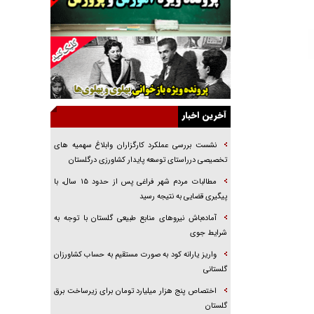
راهبرد غافلگیری با نسل جدید پهپاد‌ها
جنجال پزشکان تقلبی در صنعت زیبایی
یهودی‌ها در ادبیات داستانی اروپا؛ از شکسپیر تا
دیکنز
گفت‌وگو با خواهر یکی از شهدای جنگ رمضان/
خواهرم فرمانده جهادی و اهل خدمت بی‌منت بود
آخرین اخبار
جزئیات شکنجه‌هایم فراتر از آن است که در بیان
بگنجد!
نشست بررسی عملکرد کارگزاران وابلاغ سهمیه های
تخصیصی درراستای توسعه پایدار کشاورزی درگلستان
گزارش «جوان» از قوانین سخت‌گیرانه ۶ قاره در
برابر یورش به پاسگاه‌های پلیس
مطالبات مردم شهر فراغی پس از حدود ۱۵ سال، با
پیگیری قضایی به نتیجه رسید
تحلیل ابعاد پیام رهبر انقلاب به حزب‌الله/ مقاومت
نقشه راه آینده غرب آسیا
آماده‌باش نیروهای منابع طبیعی گلستان با توجه به
شرایط جوی
واریز یارانه کود به صورت مستقیم به حساب کشاورزان
گلستانی
اختصاص پنج هزار میلیارد تومان برای زیرساخت برق
گلستان