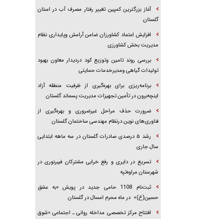
آغاز بزرگترین كمپین تغییر رفتار مصرف آب در استان
گلستان
افزایش اعتماد کشاورزان ضامن آرامش وپایداری نظام
مدیریت بخش کشاورزی
بررسی روند تامین وتوزیع کود دردیدار معاون بهبود
تولیدات گیاهی ومدیرخدمات حمایتی
برنامه‌ریزی برای بهره‌گیری از ظرفیت منطقه آزاد
اینچه‌برون در تأمین تجهیزات مدیریت پسماند گلستان
ضرورت حذف مراحل غیرضروری و بهره‌گیری از
فناوری‌های نوین درنظام مهندسی ساختمان گلستان
رشد ۵ درصدی صادرات گلستان در سه ماهه ابتدایی
سال جاری
تسریع در دایری و رفع خرابی مشترکان فیبرنوری در
شهرستان مراوه‌تپه
ثبت‌نام 1108 حامی جدید در پویش «به عشق
حسین(ع)» در ماه محرم امسال در گلستان
افتتاح مرکز تخصصی مداخله روانی ـ اجتماعی «شوق