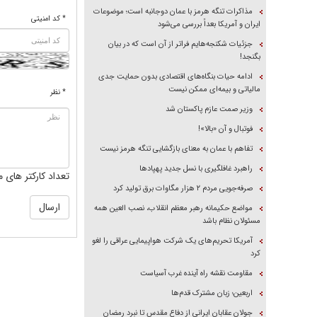
مذاکرات تنگه هرمز با عمان دوجانبه است؛ موضوعات
* کد امنیتی
ایران و آمریکا بعداً بررسی می‌شود
جزئیات شکنجه‌هایم فراتر از آن است که در بیان
بگنجد!
ادامه حیات بنگاه‌های اقتصادی بدون حمایت جدی
مالیاتی و بیمه‌ای ممکن نیست
* نظر
وزیر صمت عازم پاکستان شد
فوتبال و آن «بالا»!
تفاهم با عمان به معنای بازگشایی تنگه هرمز نیست
راهبرد غافلگیری با نسل جدید پهپاد‌ها
تعداد کارکتر های م
صرفه‌جویی مردم ۲ هزار مگاوات برق تولید کرد
مواضع حکیمانه رهبر معظم انقلاب، نصب العین همه
مسئولان نظام باشد
آمریکا تحریم‌های یک شرکت هواپیمایی عراقی را لغو
کرد
مقاومت نقشه راه آینده غرب آسیاست
اربعین؛ زبان مشترک قدم‌ها
جولان عقابان ایرانی از دفاع مقدس تا نبرد رمضان