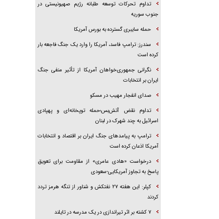
تداوم تحرکات توسعه طلبانه رژیم صهیونیستی در
جنوب سوریه
حمله سایبری گسترده به بورس آمریکا
سندرز: ترامپ فاسد، آمریکا را وارد یک جنگ فاجعه بار
کرده است
نگرانی جمهوری‌خواهان آمریکا از تأثیر منفی جنگ
ایران بر انتخابات
صدای انفجار مهیب در مسکو
تداوم نقض آتش‌بس؛حمله توپخانه‌ای و پهپادی
اسرائیل به چند شهرک در لبنان
ترامپ به پیامدهای جنگ ایران بر اقتصاد و انتخابات
آمریکا اذعان کرده است
درخواست «هادی عامری» از مقاومت برای تعویق
پاسخ به تجاوز آمریکایی-سعودی
کپلر: این هفته ۲۷ نفتکش و شناور از تنگه هرمز تردد
کردند
۷ کشته بر اثر تیراندازی در یک مدرسه در تایلند