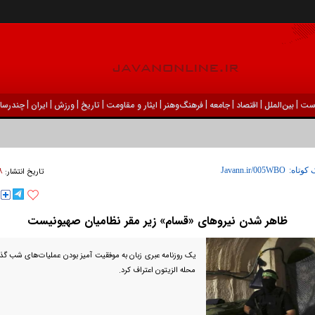
|
|
|
|
|
|
|
|
|
ست
بين‌الملل
اقتصاد
جامعه
فرهنگ‌و‌هنر
ایثار و مقاومت
تاریخ
ورزش
ايران
چندرسان
۰۸ شهري
 کوتاه:
تاریخ انتشار:
ظاهر شدن نیروهای «قسام» زیر مقر نظامیان صهیونیست
یک روزنامه عبری زبان به موفقیت آمیز بودن عملیات‌های شب گذ
محله الزیتون اعتراف کرد.