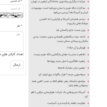
* کد امنیتی
جزئیات برگزاری پیاده‌روی جاماندگان اربعین در تهران
مذاکرات تنگه هرمز با عمان دوجانبه است؛ موضوعات
ایران و آمریکا بعداً بررسی می‌شود
دردسر همزمان آمریکا و اوکراین با ته کشیدن
موشک‌های پاتریوت
* نظر
وزیر صمت عازم پاکستان شد
ادامه حیات بنگاه‌های اقتصادی بدون حمایت جدی
مالیاتی و بیمه‌ای ممکن نیست
فوتبال و آن «بالا»!
تعداد کارکتر های م
تفاهم با عمان به معنای بازگشایی تنگه هرمز نیست
راهبرد غافلگیری با نسل جدید پهپاد‌ها
اربعین؛ زبان مشترک قدم‌ها
صرفه‌جویی مردم ۲ هزار مگاوات برق تولید کرد
مواضع حکیمانه رهبر معظم انقلاب، نصب العین همه
مسئولان نظام باشد
آمریکا تحریم‌های یک شرکت هواپیمایی عراقی را لغو
کرد
مقاومت نقشه راه آینده غرب آسیاست