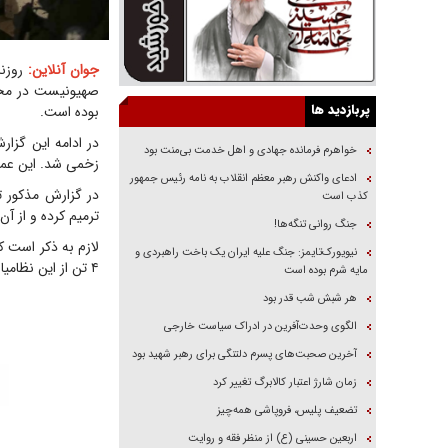
جوان آنلاین:
روزنا
صهیونیست در محله
پربازدید ها
بوده است.
در ادامه این گزا
خواهرم فرمانده جهادی و اهل خدمت بی‌منت بود
زخمی شد. این عمل
ادعای واکنش رهبر معظم انقلاب به نامه رئیس جمهور
در گزارش مذکور ت
کذب است
ترمیم کرده و از آن
جنگ روانی تنگه‌ها!
نیویورک‌تایمز: جنگ علیه ایران یک باخت راهبردی و
۴ تن از این نظامیان ناپدید شده‌اند.
مایه شرم بوده است
هر شبش شب قدر بود
الگوی وحدت‌آفرین در ادراک سیاست خارجی
آخرین صحبت‌های پسرم دلتنگی برای رهبر شهید بود
زمان شارژ اعتبار کالابرگ تغییر کرد
تضعیف پلیس، فروپاشی همه‌چیز
اربعین حسینی (ع) از منظر فقه و روایت