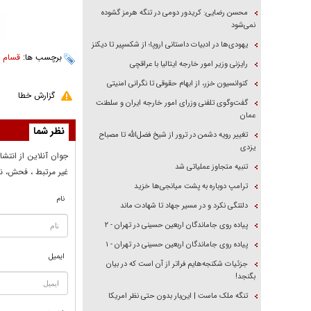
محسن رضایی: کریدور دومی در تنگه هرمز گشوده
نمی‌شود
یهودی‌ها در ادبیات داستانی اروپا؛ از شکسپیر تا دیکنز
برچسب ها:
قسام
،
رایزنی وزیر امور خارجه ایتالیا با عراقچی
کنوانسیون خزر، از ابهام حقوقی تا نگرانی امنیتی
گزارش خطا
گفت‌وگوی تلفنی وزرای امور خارجه ایران و سلطنت
عمان
نظر شما
تغییر رویه دشمن در ترور از شیخ فضل‌الله تا مصباح
یزدی
جوان آنلاين از انتشا
تنبیه متجاوز عملیاتی شد
غير مرتبط ، فحش، نا
ترامپ دوباره به پشت میانجی‌ها خزید
نام
دلتنگی نکرد و در مسیر جهاد تا شهادت ماند
پیاده روی جاماندگان اربعین حسینی در تهران - ۲
پیاده روی جاماندگان اربعین حسینی در تهران - ۱
ایمیل
جزئیات شکنجه‌هایم فراتر از آن است که در بیان
بگنجد!
تنگه ملک ماست | این‌بار بدون حتی نظر امریکا