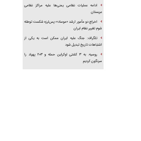
ادامه عملیات نظامی یمنی‌ها علیه مراکز نظامی
عربستان
اخراج دو مأمور ارشد «موساد»؛ پس‌لرزه شکست توطئه
شوم تغییر نظام ایران
تلگراف: جنگ علیه ایران ممکن است به یکی از
اشتباهات تاریخ تبدیل شود
روسیه: به ۳ کشتی اوکراین حمله و ۲۰۳ پهپاد را
سرنگون کردیم