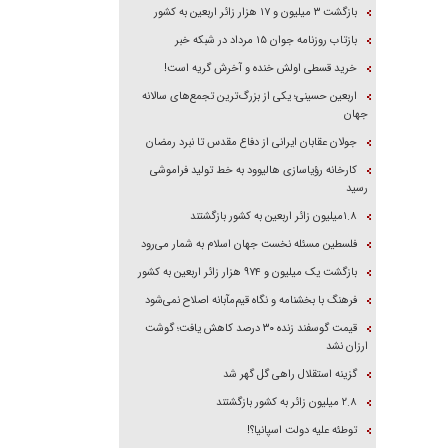
بازگشت ۳ میلیون و ۱۷ هزار زائر اربعین به کشور
بازتاب روزنامه جوان ۱۵ مرداد در شبکه خبر
خرید قسطی اولش خنده و آخرش گریه است!
اربعین حسینی؛ یکی از بزرگ‌ترین تجمع‌های سالانه
جهان
جولان عقابان ایرانی از دفاع مقدس تا نبرد رمضان
کارخانه رؤیاسازی هالیوود به خط تولید فراموشی
رسید
۱.۸میلیون زائر اربعین به کشور بازگشتند
فلسطین مسئله نخست جهان اسلام به شمار می‌رود
بازگشت یک میلیون و ۹۷۴ هزار زائر اربعین به کشور
فرهنگ با بخشنامه و نگاه قیم‌مآبانه اصلاح نمی‌شود
قیمت گوسفند زنده ۳۰ درصد کاهش یافت؛ گوشت
ارزان نشد
گزینه استقلال راهی گل گهر شد
۲.۸ میلیون زائر به کشور بازگشتند
توطئه علیه دولت اسپانیا؟!