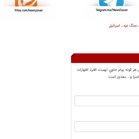
جنگ غزه
،
اسرائیل
ر هر گونه پيام حاوي تهمت، افترا، اظهارات
سزا و... معذور است