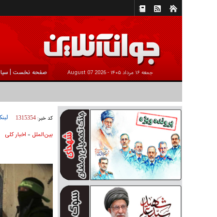
|
صفحه نخست
سیا
جمعه ۱۶ مرداد ۱۴۰۵ -
2026 August 07
لینک
کد خبر:
1315354
بين‌الملل
اخبار كلی
»