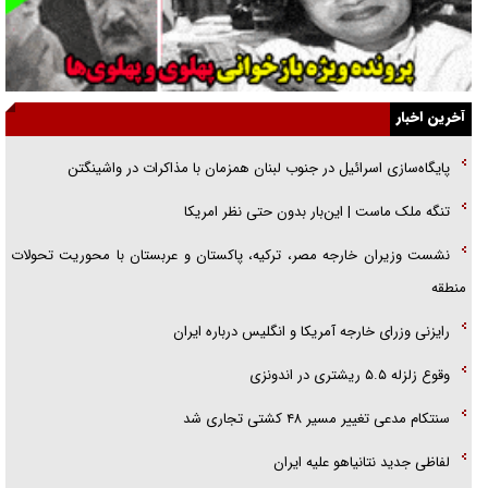
اهل خدمت بی‌منت بود
جزئیات شکنجه‌هایم فراتر از آن است که در بیان بگنجد!
گزارش «جوان» از قوانین سخت‌گیرانه ۶ قاره در برابر یورش به پاسگاه‌های
آخرین اخبار
پلیس
پایگاه‌سازی اسرائیل در جنوب لبنان همزمان با مذاکرات در واشینگتن
تحلیل ابعاد پیام رهبر انقلاب به حزب‌الله/ مقاومت نقشه راه آینده غرب آسیا
تنگه ملک ماست | این‌بار بدون حتی نظر امریکا
گفت‌و‌گو اختصاصی با همسر فرمانده شهید حزب‌الله لبنان/ هر شبش شب
نشست وزیران خارجه مصر، ترکیه، پاکستان و عربستان با محوریت تحولات
قدر بود
منطقه
رایزنی وزرای خارجه آمریکا و انگلیس درباره ایران
وقوع زلزله ۵.۵ ریشتری در اندونزی
سنتکام مدعی تغییر مسیر ۴۸ کشتی تجاری شد
لفاظی جدید نتانیاهو علیه ایران