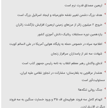
اربعین مصداق قدرت نرم است
هدف بزرگ دشمن تغییر نقشه خاورمیانه و ایجاد اسرائیل بزرگ است
‌خروج ۲ میلیون زائر از مرز‌های زمینی اربعین/ افزایش بازگشت زائران
یازدهمین دوره مسابقات رباتیک دانش آموزی کشور
اطلاعیه سپاه در خصوص حمله به پایگاه هوایی آمریکا در علی السالم کویت
شهادت سه نفر از پاسداران سرافراز زنجان
ادعای واکنش رهبر معظم انقلاب به نامه رئیس جمهور کذب است
هشدار عراقچی به بلغارستان؛ مشارکت در تجاوز نظامی علیه ایران،
مسئولیت‌آور است
جنگ روانی تنگه‌ها!
انهدام کامل سه فروند هواپیمای اف ۳۵ و ورود خسارت سنگین به سه فروند
دیگر در الازرق اردن