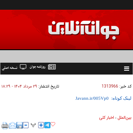
روزنامه جوان
نسخه اصلی
Toggle
navigation
کد خبر:
1313966
تاریخ انتشار:
۲۹ مرداد ۱۴۰۴ - ۱۸:۲۹
لینک کوتاه:
بين‌الملل
اخبار كلی
»