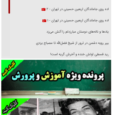
پیاده روی جاماندگان اربعین حسینی در تهران - ۲
پیاده روی جاماندگان اربعین حسینی در تهران - ۱
فریاد‌ها و ناله‌های دوستان مبارزدلم را آتش می‌زد
تغییر رویه دشمن در ترور از شیخ فضل‌الله تا مصباح یزدی
خرید قسطی اولش خنده و آخرش گریه است!
فوتبال و آن «بالا»!
راهبرد غافلگیری با نسل جدید پهپاد‌ها
جنجال پزشکان تقلبی در صنعت زیبایی
یهودی‌ها در ادبیات داستانی اروپا؛ از شکسپیر تا دیکنز
گفت‌وگو با خواهر یکی از شهدای جنگ رمضان/ خواهرم فرمانده جهادی و