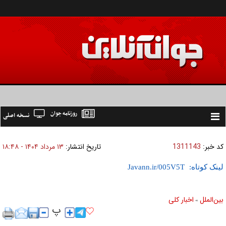
روزنامه جوان
نسخه اصلی
Toggle
navigation
کد خبر:
1311143
تاریخ انتشار:
۱۳ مرداد ۱۴۰۴ - ۱۸:۴۸
لینک کوتاه:
بين‌الملل
اخبار كلی
»