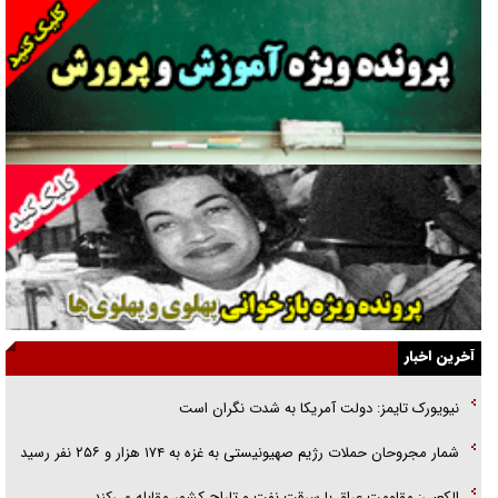
دنده دولت به واگذاری مسئله‌دار ایران‌خودرو/ خصوصی‌سازی یا انحصار؟
غریزه‌ی بقا و آقای باقی و رفقا
جراحی‌های زیبایی با مدرک فوق‌دیپلم! + گفت‌وگو با متهم
گفت‌وگو با همسر یکی از شهدای جنگ رمضان/ پیکر بی‌سر شهید را از
انگشت‌های پا شناسایی کردیم
نسلی که آنلاین الگو می‌گیرد
گفت‌وگو با آیت‌الله جاودان/ جفای مخالفان مکانت معنوی رهبر شهید را
ارتقا می‌داد
آخرین اخبار
راننده مست به قانون می‌خندد
نیویورک تایمز: دولت آمریکا به شدت نگران است
همه آقای دوربینی شده‌ایم!
شمار مجروحان حملات رژیم صهیونیستی به غزه به ۱۷۴ هزار و ۲۵۶ نفر رسید
قصه ناتمام سرویس مدارس
الکعبی: مقاومت عراق با سرقت نفت و تاراج کشور مقابله می‌کند