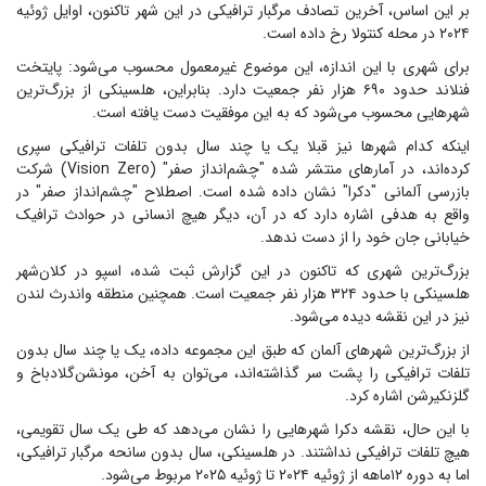
بر این اساس، آخرین تصادف مرگبار ترافیکی در این شهر تاکنون، اوایل ژوئیه
۲۰۲۴ در محله کنتولا رخ داده است.
برای شهری با این اندازه، این موضوع غیرمعمول محسوب می‌شود: پایتخت
فنلاند حدود ۶۹۰ هزار نفر جمعیت دارد. بنابراین، هلسینکی از بزرگ‌ترین
شهر‌هایی محسوب می‌شود که به این موفقیت دست یافته است.
اینکه کدام شهر‌ها نیز قبلا یک یا چند سال بدون تلفات ترافیکی سپری
کرده‌اند، در آمار‌های منتشر شده "چشم‌انداز صفر" (Vision Zero) شرکت
بازرسی آلمانی "دکرا" نشان داده شده است. اصطلاح "چشم‌انداز صفر" در
واقع به هدفی اشاره دارد که در آن، دیگر هیچ انسانی در حوادث ترافیک
خیابانی جان خود را از دست ندهد.
بزرگ‌ترین شهری که تاکنون در این گزارش ثبت شده، اسپو در کلان‌شهر
هلسینکی با حدود ۳۲۴ هزار نفر جمعیت است. همچنین منطقه واندرث لندن
نیز در این نقشه دیده می‌شود.
از بزرگ‌ترین شهر‌های آلمان که طبق این مجموعه داده، یک یا چند سال بدون
تلفات ترافیکی را پشت سر گذاشته‌اند، می‌توان به آخن، مونشن‌گلادباخ و
گلزنکیرشن اشاره کرد.
با این حال، نقشه دکرا شهر‌هایی را نشان می‌دهد که طی یک سال تقویمی،
هیچ تلفات ترافیکی نداشتند. در هلسینکی، سال بدون سانحه مرگبار ترافیکی،
اما به دوره ۱۲ماهه از ژوئیه ۲۰۲۴ تا ژوئیه ۲۰۲۵ مربوط می‌شود.