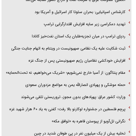
آیا مقاومت فلسطین خلع‌سلاح می‌شود؟
کارشناس اسپانیایی: بحران سئوتا کار اسرائیل و آمریکا بود
تهدید دمکراسی زیر سایه افزایش اقتدارگرایی ترامپ
ردپای ترامپ در میان تجزیه‌طلبان یک استان نفت‌خیز کانادا
ثبت شکایت علیه یک نظامی صهیونیست در ویتنام به اتهام جنایت جنگی
افزایش خودکشی نظامیان رژیم صهیونیستی پس از جنگ غزه
مقام پنتاگون: از آسیا خارج نمی‌شویم؛ «شریک می‌خواهیم، نه تحت‌الحمایه»
حمله موشکی و پهپادی انصارالله یمن به مواضع مزدوران سعودی
وزارت کشور عراق: پهپادهای بدون مجوز، تروریستی تلقی می‌شوند
پرچم فلسطین در جشنواره لوکارنو بالا رفت؛ کفنی به یاد ۶۰ هزار شهید غزه
نگرانی تل‌آویو از پیوستن قاهره به «توافق مکه»
تخلیه بیش از یک میلیون نفر در پی طوفان شدید در چین