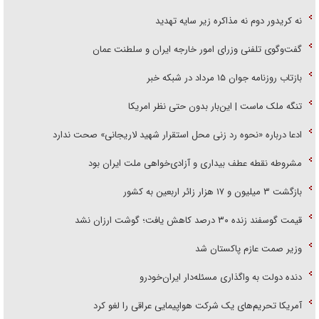
نه کریدور دوم نه مذاکره زیر سایه تهدید
گفت‌وگوی تلفنی وزرای امور خارجه ایران و سلطنت عمان
بازتاب روزنامه جوان ۱۵ مرداد در شبکه خبر
تنگه ملک ماست | این‌بار بدون حتی نظر امریکا
ادعا درباره «نحوه رد زنی محل استقرار شهید لاریجانی» صحت ندارد
مشروطه نقطه عطف بیداری و آزادی‌خواهی ملت ایران بود
بازگشت ۳ میلیون و ۱۷ هزار زائر اربعین به کشور
قیمت گوسفند زنده ۳۰ درصد کاهش یافت؛ گوشت ارزان نشد
وزیر صمت عازم پاکستان شد
دنده دولت به واگذاری مسئله‌دار ایران‌خودرو
آمریکا تحریم‌های یک شرکت هواپیمایی عراقی را لغو کرد