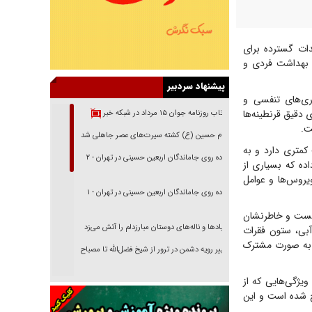
دات گسترده برای
ت بهداشت فردی و
پیشنهاد سردبیر
اری‌های تنفسی و
 دقیق قرنطینه‌ها
بازتاب روزنامه جوان ۱۵ مرداد در شبکه خبر
ت.
امام حسین (ع) کشته سیرت‌های عصر جاهلی شد
متری دارد و به
پیاده روی جاماندگان اربعین حسینی در تهران - ۲
ده که بسیاری از
ویروس‌ها و عوامل
پیاده روی جاماندگان اربعین حسینی در تهران - ۱
انست و خاطرنشان
فریاد‌ها و ناله‌های دوستان مبارزدلم را آتش می‌زد
آبی، ستون فقرات
قی به صورت مشترک
تغییر رویه دشمن در ترور از شیخ فضل‌الله تا مصباح
یزدی
یژگی‌هایی که از
خرید قسطی اولش خنده و آخرش گریه است!
ح شده است و این
فوتبال و آن «بالا»!