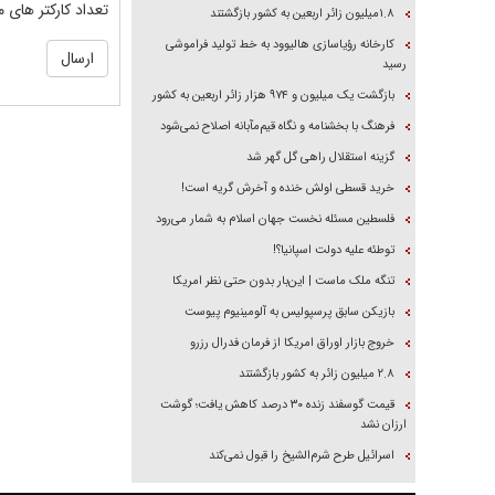
تعداد کارکتر های م
۱.۸میلیون زائر اربعین به کشور بازگشتند
کارخانه رؤیاسازی هالیوود به خط تولید فراموشی
رسید
بازگشت یک میلیون و ۹۷۴ هزار زائر اربعین به کشور
فرهنگ با بخشنامه و نگاه قیم‌مآبانه اصلاح نمی‌شود
گزینه استقلال راهی گل گهر شد
خرید قسطی اولش خنده و آخرش گریه است!
فلسطین مسئله نخست جهان اسلام به شمار می‌رود
توطئه علیه دولت اسپانیا؟!
تنگه ملک ماست | این‌بار بدون حتی نظر امریکا
بازیکن سابق پرسپولیس به آلومینیوم پیوست
خروج بازار اوراق امریکا از فرمان فدرال رزرو
۲.۸ میلیون زائر به کشور بازگشتند
قیمت گوسفند زنده ۳۰ درصد کاهش یافت؛ گوشت
ارزان نشد
اسرائیل طرح شرم‌الشیخ را قبول نمی‌کند