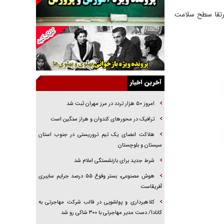
راهبرد غافلگیری با نسل جدید پهپاد‌ها
ارتقا سطح سلامت
جنجال پزشکان تقلبی در صنعت زیبایی
یهودی‌ها در ادبیات داستانی اروپا؛ از شکسپیر تا
دیکنز
گفت‌وگو با خواهر یکی از شهدای جنگ رمضان/
خواهرم فرمانده جهادی و اهل خدمت بی‌منت بود
آخرین اخبار
جزئیات شکنجه‌هایم فراتر از آن است که در بیان
بگنجد!
امروز ۵۰ هزار تردد در مرز مهران ثبت شد
گزارش «جوان» از قوانین سخت‌گیرانه ۶ قاره در
ترافیک در محور‌های کندوان و هراز سنگین است
برابر یورش به پاسگاه‌های پلیس
هلاکت اعضای یک تیم تروریستی در جنوب استان
تحلیل ابعاد پیام رهبر انقلاب به حزب‌الله/ مقاومت
سیستان و بلوچستان
نقشه راه آینده غرب آسیا
شرط جدید برای بازنشستگی اعلام شد
هوش مصنوعی، بستر وقوع ۵۵ درصد جرایم سایبری
آفریقاست
کلاهبرداری و پولشویی در قالب شرکت مهاجرتی به
کانادا/ دست مدیر مهاجرتی با ۳۰۰ شاکی رو شد