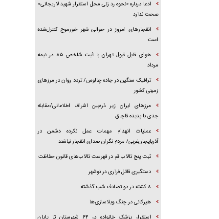
ادعا درباره «نحوه رد زنی محل استقرار شهید لاریجانی»
صحت ندارد
انفجار‌های امروز در حوالی شهر خورموج کنترل‌شده
است
هوای قابل قبول تهران با ثبت شاخص ۸۵ در نیمه
مرداد
ترافیک سنگین در جاده چالوس/ تردد روان در مرز‌های
زمینی کشور
مرز‌های ایران زیر ذره‌بین اشراف اطلاعاتی/مقابله
جدی با پدیده قاچاق
عملیات انهدام مهمات عمل نکرده دشمن در
آذربایجان‌غربی/ مردم نگران صدای انفجار نباشند
ثبت پنج تالاب قم در فهرست تالاب‌های قانون حفاظت
دستگیری قاتل فراری در نوشهر
۸ کشته در دو تصادف شب گذشته
هیرکانی در چنگ ویلاسازی‌ها
‌استقرار پزشک خانواده در ۶۴ شهرستان تا پایان