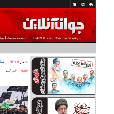
|
صفحه نخست
سیا
پنجشنبه ۱۵ مرداد ۱۴۰۵ -
2026 August 06
لینک
کد خبر:
1308406
جامعه
اخبار كلی
»