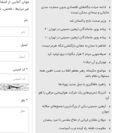
جوان آنلاين از انتشا
ادامه حیات بنگاه‌های اقتصادی بدون حمایت جدی
غير مرتبط ، فحش، نا
مالیاتی و بیمه‌ای ممکن نیست
نام
وزیر صمت عازم پاکستان شد
پیاده روی جاماندگان اربعین حسینی در تهران - ۲
پیاده روی جاماندگان اربعین حسینی در تهران - ۱
ایمیل
تفاهم با عمان به معنای بازگشایی تنگه هرمز نیست
صرفه‌جویی مردم ۲ هزار مگاوات برق تولید کرد
فوتبال و آن «بالا»!
* کد امنیتی
مواضع حکیمانه رهبر معظم انقلاب، نصب العین همه
مسئولان نظام باشد
راهبرد غافلگیری با نسل جدید پهپاد‌ها
آمریکا تحریم‌های یک شرکت هواپیمایی عراقی را لغو
کرد
* نظر
اربعین حسینی؛ یکی از بزرگ‌ترین تجمع‌های سالانه
جهان
جولان عقابان ایرانی از دفاع مقدس تا نبرد رمضان
مقاومت نقشه راه آینده غرب آسیاست