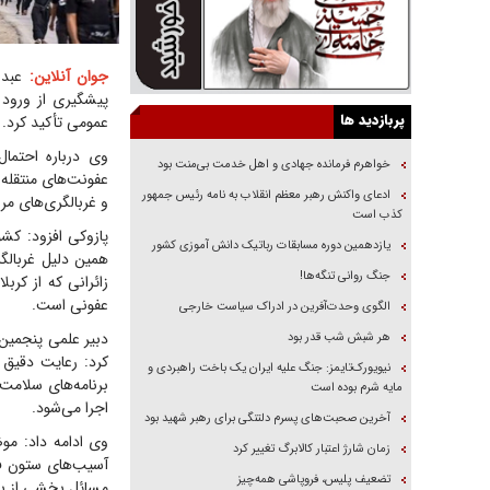
جوان آنلاین:
عبدا
پیشگیری از ورود 
پربازدید ها
عمومی تأکید کرد.
وی درباره احتمال
خواهرم فرمانده جهادی و اهل خدمت بی‌منت بود
عفونت‌های منتقله 
ادعای واکنش رهبر معظم انقلاب به نامه رئیس جمهور
و غربالگری‌های مر
کذب است
پازوکی افزود: ک
یازدهمین دوره مسابقات رباتیک دانش آموزی کشور
همین دلیل غربالگ
جنگ روانی تنگه‌ها!
زائرانی که از کرب
عفونی است.
الگوی وحدت‌آفرین در ادراک سیاست خارجی
دبیر علمی پنجمین
هر شبش شب قدر بود
کرد: رعایت دقیق 
نیویورک‌تایمز: جنگ علیه ایران یک باخت راهبردی و
برنامه‌های سلامت 
مایه شرم بوده است
اجرا می‌شود.
آخرین صحبت‌های پسرم دلتنگی برای رهبر شهید بود
وی ادامه داد: مو
زمان شارژ اعتبار کالابرگ تغییر کرد
آسیب‌های ستون فق
تضعیف پلیس، فروپاشی همه‌چیز
مسائل بخشی از برن