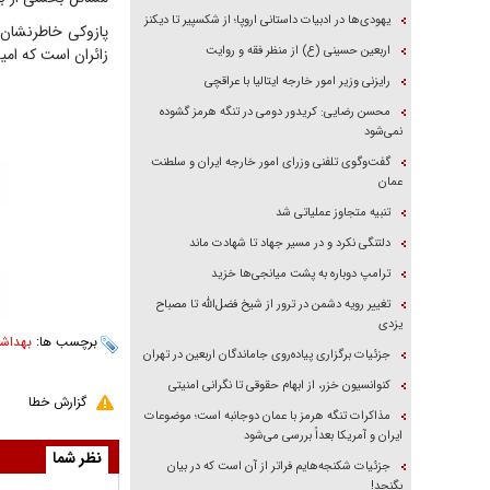
یهودی‌ها در ادبیات داستانی اروپا؛ از شکسپیر تا دیکنز
پازوکی خاطرنشان 
اربعین حسینی (ع) از منظر فقه و روایت
زائران است که امید
رایزنی وزیر امور خارجه ایتالیا با عراقچی
محسن رضایی: کریدور دومی در تنگه هرمز گشوده
نمی‌شود
گفت‌وگوی تلفنی وزرای امور خارجه ایران و سلطنت
عمان
تنبیه متجاوز عملیاتی شد
دلتنگی نکرد و در مسیر جهاد تا شهادت ماند
ترامپ دوباره به پشت میانجی‌ها خزید
تغییر رویه دشمن در ترور از شیخ فضل‌الله تا مصباح
یزدی
برچسب ها:
بهداش
جزئیات برگزاری پیاده‌روی جاماندگان اربعین در تهران
کنوانسیون خزر، از ابهام حقوقی تا نگرانی امنیتی
گزارش خطا
مذاکرات تنگه هرمز با عمان دوجانبه است؛ موضوعات
ایران و آمریکا بعداً بررسی می‌شود
نظر شما
جزئیات شکنجه‌هایم فراتر از آن است که در بیان
بگنجد!