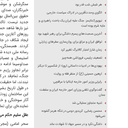
سنگرشکن و موشک‌
هر شبش شب قدر بود
خبرنگاران، صدای ر
الگوی وحدت‌آفرین در ادراک سیاست خارجی
حقوق بین‌الملل بو
نیویورک‌تایمز: جنگ علیه ایران یک باخت راهبردی و
مایه شرم بوده است
نیز بار‌ها شاهد حم
روز‌های آغازین جن
آخرین صحبت‌های پسرم دلتنگی برای رهبر شهید بود
توافق ایران و عراق برای روان‌سازی سفر‌های زیارتی
زمان شارژ اعتبار کالابرگ تغییر کرد
رسانه ملی دیده ش
استیصال و عصبان
تضعیف پلیس، فروپاشی همه‌چیز
صداوسیما ادامه دا
یهودی‌ها در ادبیات داستانی اروپا؛ از شکسپیر تا دیکنز
برابر تجاوز رژیم
اربعین حسینی (ع) از منظر فقه و روایت
جنگ، تمام‌قد در ک
نبندند، اما حقیقت 
رایزنی وزیر امور خارجه ایتالیا با عراقچی
در طول تاریخ بشر 
گفت‌وگوی تلفنی وزرای امور خارجه ایران و سلطنت
این ساختمان زودتر
عمان
آثار سوختگی و خر
تنبیه متجاوز عملیاتی شد
نماینده‌ای برای ت
محسن رضایی: کریدور دومی در تنگه هرمز گشوده
عقل سلیم حکم می‌ک
نمی‌شود
سحر امامی (مجری
دلتنگی نکرد و در مسیر جهاد تا شهادت ماند