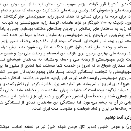
های آتش‌زا قرار گرفت. رژیم صهیونیستی تلاش کرد با از بین بردن این 
سانه ملی را خاموش کند. رئیس رسانه ملی تأکید کرد: این حمله که مغایر با تمام
د، برای مردم ما و برای کسانی که هدف تجاوز رژیم صهیونیستی قرار گرفته‌اند،
جدید نیست. تاکنون، نزدیک به ۳۰۰ خبرنگار در غزه، عامدانه، توسط رژیم صهیونیستی به شه
له رژیم به ساختمان‌های رسانه‌ای در جریان جنگ‌های مختلف بوده‌ایم. جبلی با یادآ
گ، پیش‌بینی می‌کردیم رژیم صهیونیستی به سازمان صدا و سیما نیز حمله کند، گ
ایجاد شکاف در جامعه ایران بود، اما واقعیت این است که مردم ایران 
کردند. همبستگی، انسجام و وحدت ملی که در طول ۱۲روز جنگ به شکلی مشهود به
د. رسانه ملی بهترین تریبون برای بازتاب این انسجام و وحدت ملی بود و همین م
یت رژیم صهیونیستی از رسانه ملی و حمله وحشیانه به ساختمان شیشه‌ای تلق
د: همکاران شجاع ما که امروز در خدمت شما هستند، تنها نمادی از میلیون‌ها ای
 صهیونیستی با شجاعت ایستادگی کردند. بسیار مایل بودیم نمایندگان سیاسی کشور
نار رژیم صهیونیستی ایستاده‌اند، نیز در این بازدید حضور می‌داشتند. انتظار داش
هیچ‌گاه زیر ابر پنهان نمی‌ماند. هر اندازه هم برای خاموش‌کردن آن تلاش کنند، یا 
همیشه اینگونه بوده است که حقیقت پنهان نمانده‌است و نخواهد ماند. جبلی تأکی
 بازسازی شده و مجدداً محل استقرار خبرنگاران و همکاران عزیز ما شود. این ساخ
ابی در آن به چشم می‌خورد، اما ایستادگی این ساختمان، نمادی از ایستادگی همک
مام رسانه‌ها در ایران و نماد شجاعت و مقاومت ملت ایران است.
رد آنجا نباشیم
) و هومن خلیلی (مدیر اتاق فرمان شبکه خبر) نیز در لحظه اصابت موشک