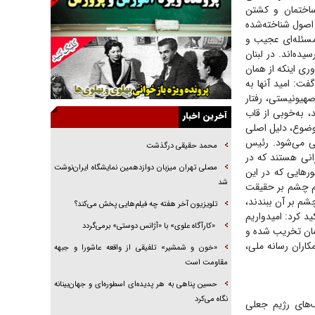
ساختمان و کشتن
راهبرد غافلگیری با نسل جدید پهپاد‌ها
 اصول شناخته‌شده
 مسئله‌ای عجیب و
جنجال پزشکان تقلبی در صنعت زیبایی
ادت رسیده‌اند. در لبنان
یهودی‌ها در ادبیات داستانی اروپا؛ از شکسپیر تا
وری اینکه از همان
دیکنز
فت: امید آنها به
۱۸۰ درجه برخلاف تصور رژیم صهیونیستی، رفتار
گفت‌وگو با خواهر یکی از شهدای جنگ رمضان/
خواهرم فرمانده جهادی و اهل خدمت بی‌منت بود
 نمایش درآمد، به‌خوبی از قاب
آخرین اخبار
وضوع، دلیل اصلی
جزئیات شکنجه‌هایم فراتر از آن است که در بیان
ی می‌شود. رئیس
بگنجد!
محمد حقیقی درگذشت
رانی هستند که در
گزارش «جوان» از قوانین سخت‌گیرانه ۶ قاره در
مصلی تهران میزبان دوازدهمین نمایشگاه ایران‌نوشت
‌هایی که در این
برابر یورش به پاسگاه‌های پلیس
شد
تیم چشم بر حقیقت
چشم بر آن ببندند،
تحلیل ابعاد پیام رهبر انقلاب به حزب‌الله/ مقاومت
تلویزیون آخر هفته چه فیلم‌هایی پخش می‌کند؟
د کرد: امیدواریم
نقشه راه آینده غرب آسیا
«کارآگاه علوی» با «آژانس دوستی» برمی‌گردد
تمان تخریب شده و
اران رسانه ملی،
«خون و شمشیر» تلفیقی از واقعه عاشورا و جبهه
مقاومت است
حسین پناهی به هر پدیده‌ای اسطوره‌ای و جهان‌بینانه
نگاه می‌کرد
‌های رژیم جعلی