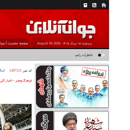
|
صفحه نخست
سیا
پنجشنبه ۱۵ مرداد ۱۴۰۵ -
2026 August 06
خاطرات رامین ناصرنصیر از «پشت‌ کنکوری‌ها» و رضا داوودنژاد: رضا ک
لینک
کد خبر:
1307121
فرهنگ‌و‌هنر
اخبار كلی
»