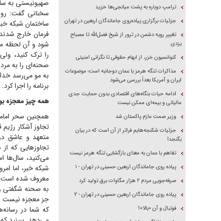
صهیونیستی به ساخت
ترامپ دوباره به پشت میانجی‌ها خزید
سخنانی گفت: روز 
جزئیات برگزاری پیاده‌روی جاماندگان اربعین در تهران
ساختمان شبکه خبر 
فرمان خارج شدند، 
تغییر رویه دشمن در ترور از شیخ فضل‌الله تا مصباح
شود و آن لحظه مج
یزدی
را ترک کنید، ول
کنوانسیون خزر، از ابهام حقوقی تا نگرانی امنیتی
صحنه‌ای را به مرد
مذاکرات تنگه هرمز با عمان دوجانبه است؛ موضوعات
به مو می‌رسد خدا 
ایران و آمریکا بعداً بررسی می‌شود
برنامه را اجرا کرد.
ادامه حیات بنگاه‌های اقتصادی بدون حمایت جدی
همه چیز معجزه بود
مالیاتی و بیمه‌ای ممکن نیست
وزیر صمت عازم پاکستان شد
جزئیات شکنجه‌هایم فراتر از آن است که در بیان
متعهد و عاشق در
بگنجد!
تجاوز‌هایی که ا
تفاهم با عمان به معنای بازگشایی تنگه هرمز نیست
می‌کنید، سال‌ها 
پیاده روی جاماندگان اربعین حسینی در تهران - ۱
شبکه خبر، اما امر
معروف شده است. ام
صرفه‌جویی مردم ۲ هزار مگاوات برق تولید کرد
به صحنه شگفتی و 
پیاده روی جاماندگان اربعین حسینی در تهران - ۲
جز معجزه نیست و ا
فوتبال و آن «بالا»!
که شما در رسانه
می‌دهد. ببینید که 