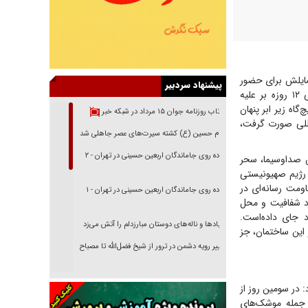
مایلش برای حضور
پیشنهاد سردبیر
نمایندگان سیاسی کشور‌هایی که در این برنامه غایب بودند، اما دولت‌های شان در جنگ تحمیلی ۱۲ روزه بر علیه
اه زیر ابر پنهان
بازتاب روزنامه جوان ۱۵ مرداد در شبکه خبر
لمللی صورت گرفت،
امام حسین (ع) کشته سیرت‌های عصر جاهلی شد
پیاده روی جاماندگان اربعین حسینی در تهران - ۲
جبلی، رئیس صداوسیما، سحر
 رژیم صهیونیستی
ومت رسانه‌ای در
پیاده روی جاماندگان اربعین حسینی در تهران - ۱
ما، به‌عنوان نماد شفافیت و محل
 جای داده‌است.
فریاد‌ها و ناله‌های دوستان مبارزدلم را آتش می‌زد
 این ساختمان، جز
تغییر رویه دشمن در ترور از شیخ فضل‌الله تا مصباح
یزدی
خرید قسطی اولش خنده و آخرش گریه است!
: در سومین روز از
۲۶ خرداد)، این مکان هدف حداقل ۱۱ موشک، از جمله موشک‌های
فوتبال و آن «بالا»!