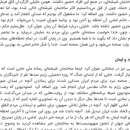
مان شیشه‌ای، در جمع این افراد حضور داشتند. هومن خلیلی کارگردان اتاق فرمان 
حمله، چون از قبل می‌دانستیم اکثر ساختمان شیشه‌ای خالی شده بود، اما تعدا
حضور داشتند. وی اضافه کرد: ما مشغول کار بودیم که صدای انفجار آمد و عده‌ای ا
خانم امامی آن لحظه رو آنتن بود و بیانیه شورای امنیت را می‌خواند. لازم بود ا
ری حضور داشته باشد. خلیلی درباره شرایط آن زمان عنوان کرد: عقل‌سلیم حکم می
ی، چون خدا خواست صحنه‌ای خاص برای مردم به نمایش دربیاید و ما عناصر 
م نشان داد که بگوید ما با شما هستیم. وی در پایان گفت: در تمام لحظه‌های سخت
وارد صحنه می‌شود و این همان صحنه است. خدا را شکر خانم امامی به بهترین شکل 
 و ایمان
تجاوز آشکار رژیم قرار گرفت. جایی که از ابتدای جنگ ۱۲ روزه تحمیلی رژیم صد‌ها نفر
 صحنه نبرد برای مردم ایران صدایی شدند برای رساندن آنچه در میدان ص
ز سوی رژیم به خاک مقدس ایران انجام شد. وی اضافه کرد: استودیویی که پش
استودیوی ضبط برنامه‌های مختلف بود؛ از روایت‌هایی که در میدان می‌گذشت تا 
وز نمادی است تا صد‌ها سال دیگر با دیدن آن به تصاویری اشاره کنیم که از رژیم در
امی اظهار کرد: آنچه در مقابل تلاش صهیون برای تحقیر و ترساندن مردم اتفاق 
اتحاد ملت ایران تبدیل شد. آنچه باعث شد من روی این صندلی تا آخرین لحظه 
لبته ایمان به کارمان که هر یک از ما در عرصه خبر داریم. امامی در پایان تصریح ک
‌های جهان از تجاوز صهیونیست‌ها به ساختمان خبر مشاهده کردید به وضوح د
خبرنگار در ایران عاشقانه برای مردم کار می‌کند و مردم در تک‌تک لحظاتی که خبرنگا