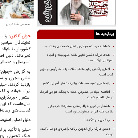
مصطفی شاه کرمی
پربازدید ها
جوان آنلاین:
رئیس 
خواهرم فرمانده جهادی و اهل خدمت بی‌منت بود
کشورمان، تمام‌قد 
نمی‌ماند، دلیل اص
هدف بزرگ دشمن تغییر نقشه خاورمیانه و ایجاد
اسرائیل بزرگ است
استیصال و عصبانی
ادعای واکنش رهبر معظم انقلاب به نامه رئیس جمهور
کذب است
امامی مجری و سای
یازدهمین دوره مسابقات رباتیک دانش آموزی کشور
بازدید کردند. جب
اطلاعیه سپاه در خصوص حمله به پایگاه هوایی آمریکا
استقرار خبرنگار
در علی السالم کویت
سال‌هاست که این م
هشدار عراقچی به بلغارستان؛ مشارکت در تجاوز
فعالیت‌های رسانه
نظامی علیه ایران، مسئولیت‌آور است
دلیل اصلی استیصا
جنگ روانی تنگه‌ها!
جبلی با تأکید بر ا
دستور عارف برای تدوین برنامه راهبردی دو سال آینده
دولت