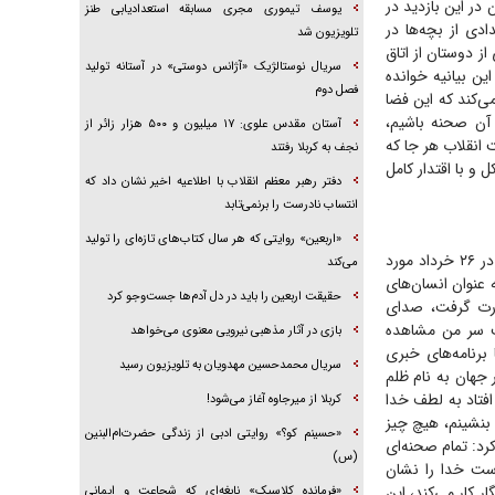
در این بازدید در
یوسف تیموری مجری مسابقه استعدادیابی طنز
دی از بچه‌ها در
تلویزیون شد
ز دوستان از اتاق
سریال نوستالژیک «آژانس دوستی» در آستانه تولید
ین بیانیه خوانده
فصل دوم
‌کند که این فضا
آن صحنه باشیم،
آستان مقدس علوی: ۱۷ میلیون و ۵۰۰ هزار زائر از
 انقلاب هر جا که
نجف به کربلا رفتند
و با اقتدار کامل
دفتر رهبر معظم انقلاب با اطلاعیه اخیر نشان داد که
انتساب نادرست را برنمی‌تابد
«اربعین» روایتی که هر سال کتاب‌های تازه‌ای را تولید
همچنین سحر امامی نیز در سخنانی عنوان کرد: اینجا ساختمان شیشه‌ای رسانه ملی جایی است که در ۲۶ خرداد مورد
می‌کند
 از خبرنگاران به عنوان انسان‌های
حقیقت اربعین را باید در دل آدم‌ها جست‌و‌جو کرد
ورت گرفت، صدای
ت سر من مشاهده
بازی در آثار مذهبی نیرویی معنوی می‌خواهد
برنامه‌های خبری
سریال محمدحسین مهدویان به تلویزیون رسید
 جهان به نام ظلم
افتاد به لطف خدا
کربلا از میرجاوه آغاز می‌شود!
بنشینم، هیچ چیز
«حسینم کو؟» روایتی ادبی از زندگی حضرت‌ام‌البنین
رد: تمام صحنه‌ای
(س)
ست خدا را نشان
ر کار می‌کند، این
«فرمانده کلاسیک» نابغه‌ای که شجاعت و ایمانی