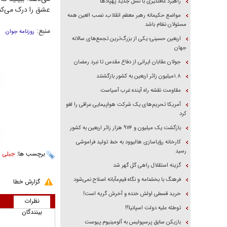
راهبرد غافلگیری با نسل جدید پهپاد‌ها
عشق را درک می‌کن
مواضع حکیمانه رهبر معظم انقلاب، نصب العین همه
مسئولان نظام باشد
منبع:
روزنامه جوان
اربعین حسینی؛ یکی از بزرگ‌ترین تجمع‌های سالانه
جهان
جولان عقابان ایرانی از دفاع مقدس تا نبرد رمضان
۱.۸میلیون زائر اربعین به کشور بازگشتند
مقاومت نقشه راه آینده غرب آسیاست
آمریکا تحریم‌های یک شرکت هواپیمایی عراقی را لغو
کرد
بازگشت یک میلیون و ۹۷۴ هزار زائر اربعین به کشور
کارخانه رؤیاسازی هالیوود به خط تولید فراموشی
رسید
برچسب ها:
جبلی
،
گزینه استقلال راهی گل گهر شد
فرهنگ با بخشنامه و نگاه قیم‌مآبانه اصلاح نمی‌شود
گزارش خطا
خرید قسطی اولش خنده و آخرش گریه است!
نظرات
توطئه علیه دولت اسپانیا؟!
بینندگان
بازیکن سابق پرسپولیس به آلومینیوم پیوست