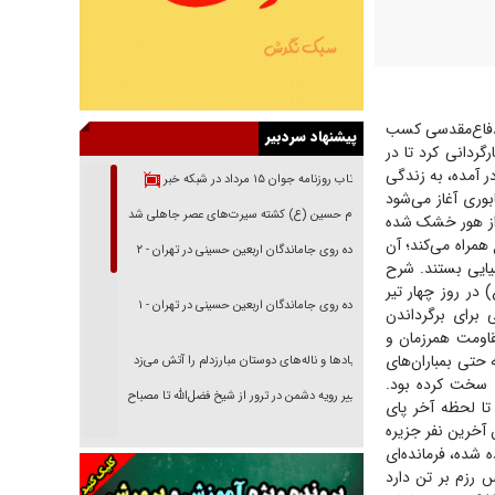
خوبی در حوزه دفاع‌مقدسی کسب
پیشنهاد سردبیر
گردانی کرد تا در
ر آمده، به زندگی
بازتاب روزنامه جوان ۱۵ مرداد در شبکه خبر
بوری آغاز می‌شود
امام حسین (ع) کشته سیرت‌های عصر جاهلی شد
یی از هور خشک شده
مراه می‌کند؛ آن
پیاده روی جاماندگان اربعین حسینی در تهران - ۲
یایی بستند. شرح
در روز چهار تیر
پیاده روی جاماندگان اربعین حسینی در تهران - ۱
 برای برگرداندن
قه آغازین فیلم بیشتر، مقاومت همرزمان و
حتی بمباران‌های
فریاد‌ها و ناله‌های دوستان مبارزدلم را آتش می‌زد
ا سخت کرده بود.
تغییر رویه دشمن در ترور از شیخ فضل‌الله تا مصباح
تا لحظه آخر پای
یزدی
 آخرین نفر جزیره
شده، فرمانده‌ای
خرید قسطی اولش خنده و آخرش گریه است!
 رزم بر تن دارد
فوتبال و آن «بالا»!