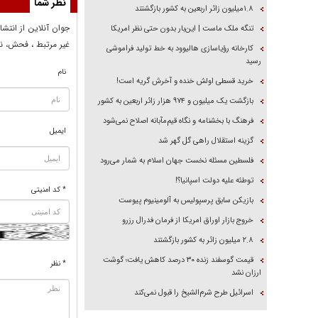
نظر شما
۱.۸میلیون زائر اربعین به کشور بازگشتند
جوان آنلاين از انتشا
تنگه ملک ماست | این‌بار بدون حتی نظر امریکا
غير مرتبط ، فحش، نا
کارخانه رؤیاسازی هالیوود به خط تولید فراموشی
رسید
نام
خرید قسطی اولش خنده و آخرش گریه است!
بازگشت یک میلیون و ۹۷۴ هزار زائر اربعین به کشور
فرهنگ با بخشنامه و نگاه قیم‌مآبانه اصلاح نمی‌شود
ایمیل
گزینه استقلال راهی گل گهر شد
فلسطین مسئله نخست جهان اسلام به شمار می‌رود
توطئه علیه دولت اسپانیا؟!
* کد امنیتی
بازیکن سابق پرسپولیس به آلومینیوم پیوست
خروج بازار اوراق امریکا از فرمان فدرال رزرو
۲.۸ میلیون زائر به کشور بازگشتند
قیمت گوسفند زنده ۳۰ درصد کاهش یافت؛ گوشت
* نظر
ارزان نشد
اسرائیل طرح شرم‌الشیخ را قبول نمی‌کند