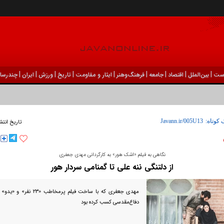
|
|
|
|
|
|
|
|
|
ست
بين‌الملل
اقتصاد
جامعه
فرهنگ‌و‌هنر
ایثار و مقاومت
تاریخ
ورزش
ايران
چندرسان
ودک درون فعالی داشت و خیلی راحت به شوق می‌آمد
 کوتاه:
تاریخ انتش
نگاهی به فیلم «اشک هور» به کارگردانی مهدی جعفری
از دلتنگی ننه علی تا گمنامی سردار هور
مهدی جعفری که با ساخت فیلم پر
دفاع‌مقدسی کسب کرده بود