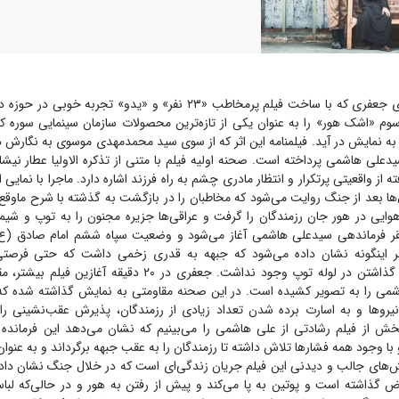
مهدی جعفری که با ساخت فیلم پرمخاطب «۲۳ نفر» و «یدو» تجربه 
سوم «اشک هور» را به عنوان یکی از تازه‌ترین محصولات سازمان سینمایی سوره کار
به نمایش در آید. فیلمنامه این اثر که از سوی سید محمدمهدی موسوی به نگارش د
یدعلی هاشمی پرداخته است. صحنه اولیه فیلم با متنی از تذکره الاولیا عطار نیشا
ته از واقعیتی پرتکرار و انتظار مادری چشم به راه فرزند اشاره دارد. ماجرا با نما
 بعد از جنگ روایت می‌شود که مخاطبان را در بازگشت به گذشته با شرح ماوقع ه
 هوایی در هور جان رزمندگان را گرفت و عراقی‌ها جزیره مجنون را به توپ و شیم
قر فرماندهی سیدعلی هاشمی آغاز می‌شود و وضعیت سپاه ششم امام صادق (ع) 
اشاگر اینگونه نشان داده می‌شود که جبهه به قدری زخمی داشت که حتی فرصتی
مجروحان و گلوله گذاشتن در لوله توپ وجود نداشت. جعفری در ۲۰ دقی
شمی را به تصویر کشیده است. در این صحنه مقاومتی به نمایش گذاشته شده که 
یرو‌ها و به اسارت برده شدن تعداد زیادی از رزمندگان، پذیرش عقب‌نشینی ر
ش از فیلم رشادتی از علی هاشمی را می‌بینیم که نشان می‌دهد این فرمانده 
با وجود همه فشار‌ها تلاش داشته تا رزمندگان را به عقب جبهه برگرداند و به عنوان
خش‌های جالب و دیدنی این فیلم جریان زندگی‌ای است که در خلال جنگ نشان داده 
ض گذاشته است و پوتین به پا می‌کند و پیش از رفتن به هور و در حالی‌که لباس