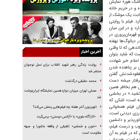
 «اشک هور» نمایش
 و در حریم خانه
راهبرد غافلگیری با نسل جدید پهپاد‌ها
صابت یک موشک از
جنجال پزشکان تقلبی در صنعت زیبایی
. فیلم با روایتی
د و در این میان
یهودی‌ها در ادبیات داستانی اروپا؛ از شکسپیر تا
دیکنز
قهرمان‌پروری در
 دیالوگ‌ها نهفته
گفت‌وگو با خواهر یکی از شهدای جنگ رمضان/
ندهی که تا وقتی
خواهرم فرمانده جهادی و اهل خدمت بی‌منت بود
آخرین اخبار
ت که شاید بتوان
جزئیات شکنجه‌هایم فراتر از آن است که در بیان
 اعلام خبر شهادت
بگنجد!
روایت زندگی رهبر شهید انقلاب برای نسل نوجوان
 بر پناهنده شدن
منتشر شد
 مفقودشدنش گفتن
گزارش «جوان» از قوانین سخت‌گیرانه ۶ قاره در
گرفتار میشه دست
برابر یورش به پاسگاه‌های پلیس
محمد حقیقی درگذشت
ش هم بخاطر همین
تحلیل ابعاد پیام رهبر انقلاب به حزب‌الله/ مقاومت
مصلی تهران میزبان دوازدهمین نمایشگاه ایران‌نوشت
 کشید.» در بخشی
نقشه راه آینده غرب آسیا
شد
دلتنگی مادری را می‌بینیم که در هور به دنبال نشانه و التیامی برای درد ۲۲ ساله است؛ اشکی که
ان فیلم همخوانی
تلویزیون آخر هفته چه فیلم‌هایی پخش می‌کند؟
گودرزی دیدنی است،
«کارآگاه علوی» با «آژانس دوستی» برمی‌گردد
اورپذیر و دلنشین
ب و درست فیلم،
«خون و شمشیر» تلفیقی از واقعه عاشورا و جبهه
که در فیلم به آن
مقاومت است
ه است. همزمانی