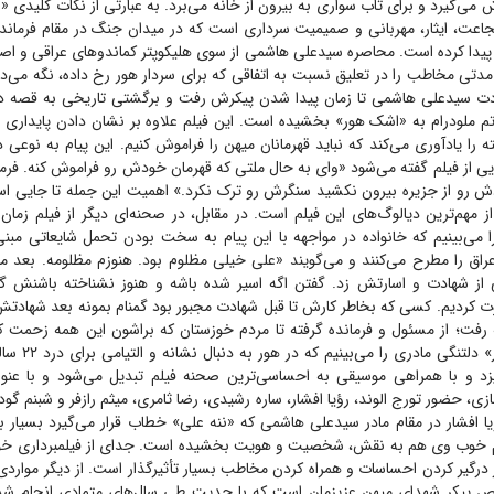
می‌گیرد و برای تاب سواری به بیرون از خانه می‌برد. به عبارتی از نکات کلیدی
اعت، ایثار، مهربانی و صمیمیت سرداری است که در میدان جنگ در مقام فرمانده
د پیدا کرده است. محاصره سیدعلی هاشمی از سوی هلیکوپتر کماندو‌های عراقی و ا
 مدتی مخاطب را در تعلیق نسبت به اتفاقی که برای سردار هور رخ داده، نگه می‌دارد
 سیدعلی هاشمی تا زمان پیدا شدن پیکرش رفت و برگشتی تاریخی به قصه دار
م ملودرام به «اشک هور» بخشیده است. این فیلم علاوه بر نشان دادن پایداری و 
 را یادآوری می‌کند که نباید قهرمانان میهن را فراموش کنیم. این پیام به نوعی در
ی از فیلم گفته می‌شود «وای به حال ملتی که قهرمان خودش رو فراموش کنه. فرما
 رو از جزیره بیرون نکشید سنگرش رو ترک نکرد.» اهمیت این جمله تا جایی اس
 مهم‌ترین دیالوگ‌های این فیلم است. در مقابل، در صحنه‌ای دیگر از فیلم زمان
می‌بینیم که خانواده در مواجهه با این پیام به سخت بودن تحمل شایعاتی مبنی
اق را مطرح می‌کنند و می‌گویند «علی خیلی مظلوم بود. هنوزم مظلومه. بعد
 از شهادت و اسارتش زد. گفتن اگه اسیر شده باشه و هنوز نشناخته باشنش 
 کردیم. کسی که بخاطر کارش تا قبل شهادت مجبور بود گمنام بمونه بعد شهادت
ه رفت؛ از مسئول و فرمانده گرفته تا مردم خوزستان که براشون این همه زحمت
دیگر از «اشک هور» 
یزد و با همراهی موسیقی به احساسی‌ترین صحنه فیلم تبدیل می‌شود و با عنو
بازی، حضور تورج الوند، رؤیا افشار، ساره رشیدی، رضا ثامری، میثم رازفر و شبنم 
یا افشار در مقام مادر سیدعلی هاشمی که «ننه علی» خطاب قرار می‌گیرد بسیار ب
یم خوب وی هم به نقش، شخصیت و هویت بخشیده است. جدای از فیلمبرداری خو
درگیر کردن احساسات و همراه کردن مخاطب بسیار تأثیرگذار است. از دیگر مواردی 
ص پیکر شهدای میهن عزیزمان است که با جدیت طی سال‌های متمادی انجام شد