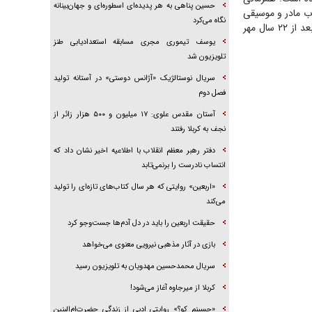
حسین پناهی به هر پدیده‌ای اسطوره‌ای و جهان‌بینانه
ب مادر و موسیقی
نگاه می‌کرد
همراه است که بازگشت گمشده در هور را به مخاطب القا می‌کند و حالا با باور و پذیرش ننه علی بعد از ۲۲ سال مهر
یوسف تیموری مجری مسابقه استعدادیابی طنز
تلویزیون شد
سریال نوستالژیک «آژانس دوستی» در آستانه تولید
فصل دوم
آستان مقدس علوی: ۱۷ میلیون و ۵۰۰ هزار زائر از
نجف به کربلا رفتند
دفتر رهبر معظم انقلاب با اطلاعیه اخیر نشان داد که
انتساب نادرست را برنمی‌تابد
«اربعین» روایتی که هر سال کتاب‌های تازه‌ای را تولید
می‌کند
حقیقت اربعین را باید در دل آدم‌ها جست‌و‌جو کرد
بازی در آثار مذهبی نیرویی معنوی می‌خواهد
سریال محمدحسین مهدویان به تلویزیون رسید
کربلا از میرجاوه آغاز می‌شود!
«حسینم کو؟» روایتی ادبی از زندگی حضرت‌ام‌البنین