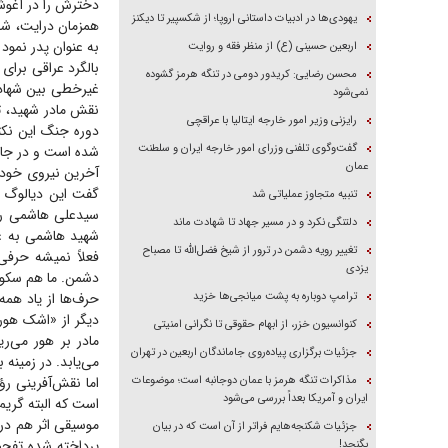
دخترش را در آغوش 
یهودی‌ها در ادبیات داستانی اروپا؛ از شکسپیر تا دیکنز
همزمان درایت، شج
به عنوان پدر نمو
اربعین حسینی (ع) از منظر فقه و روایت
بالگرد عراقی برای
محسن رضایی: کریدور دومی در تنگه هرمز گشوده
غیرخطی بین شهادت
نمی‌شود
نقش مادر شهید، ت
رایزنی وزیر امور خارجه ایتالیا با عراقچی
دوره جنگ این نکته
گفت‌وگوی تلفنی وزرای امور خارجه ایران و سلطنت
شده است و در جای
عمان
آخرین نیروی خودش
گفت این دیالوگ از
تنبیه متجاوز عملیاتی شد
سیدعلی هاشمی را 
دلتنگی نکرد و در مسیر جهاد تا شهادت ماند
شهید هاشمی به عر
تغییر رویه دشمن در ترور از شیخ فضل‌الله تا مصباح
فعلاً نمیشه حرفی
یزدی
دشمن. ما هم سکوت
ترامپ دوباره به پشت میانجی‌ها خزید
حرف‌ها از یاد هم
کنوانسیون خزر، از ابهام حقوقی تا نگرانی امنیتی
مادر بر هور می‌ر
جزئیات برگزاری پیاده‌روی جاماندگان اربعین در تهران
می‌یابد. در زمینه 
مذاکرات تنگه هرمز با عمان دوجانبه است؛ موضوعات
اما نقش‌آفرینی رؤ
ایران و آمریکا بعداً بررسی می‌شود
است که البته گر
موسیقی اثر هم در 
جزئیات شکنجه‌هایم فراتر از آن است که در بیان
پرداخته شده تفح
بگنجد!