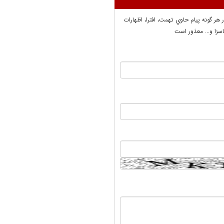
ر هر گونه پيام حاوي تهمت، افترا، اظهارات
سزا و... معذور است