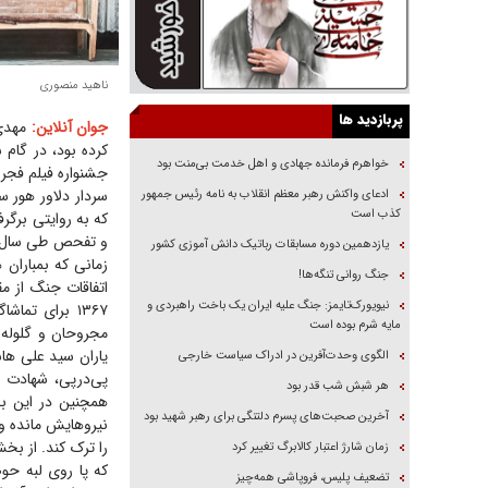
ناهید منصوری
پربازدید ها
جوان آنلاین:
کرده بود، در گام 
خواهرم فرمانده جهادی و اهل خدمت بی‌منت بود
جشنواره فیلم فجر 
سردار دلاور هور س
ادعای واکنش رهبر معظم انقلاب به نامه رئیس جمهور
کذب است
که به روایتی برگرف
و تفحص طی سال‌ها
یازدهمین دوره مسابقات رباتیک دانش آموزی کشور
زمانی که بمباران
جنگ روانی تنگه‌ها!
اتفاقات جنگ از م
نیویورک‌تایمز: جنگ علیه ایران یک باخت راهبردی و
۱۳۶۷ برای تم
مایه شرم بوده است
یاران سید علی ها
الگوی وحدت‌آفرین در ادراک سیاست خارجی
پی‌درپی، شهادت ن
هر شبش شب قدر بود
همچنین در این بخ
آخرین صحبت‌های پسرم دلتنگی برای رهبر شهید بود
نیروهایش مانده و 
را ترک کند. از ب
زمان شارژ اعتبار کالابرگ تغییر کرد
که پا روی لبه حو
تضعیف پلیس، فروپاشی همه‌چیز