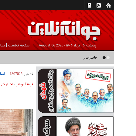
|
صفحه نخست
سیا
پنجشنبه ۱۵ مرداد ۱۴۰۵ -
2026 August 06
خاطرات رامین ناصرنصیر از «پشت‌ کنکوری‌ها» و رضا داوودنژاد: رضا ک
لینک
کد خبر:
1307025
فرهنگ‌و‌هنر
اخبار كلی
»