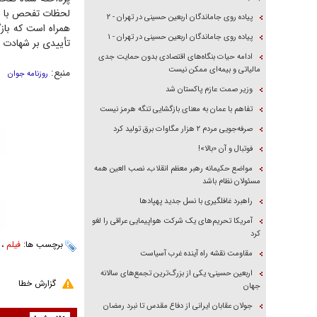
لحظات تفحص با مو
پیاده روی جاماندگان اربعین حسینی در تهران - ۲
پیاده روی جاماندگان اربعین حسینی در تهران - ۱
تأییدی بر شهادت 
ادامه حیات بنگاه‌های اقتصادی بدون حمایت جدی
مالیاتی و بیمه‌ای ممکن نیست
منبع:
روزنامه جوان
وزیر صمت عازم پاکستان شد
تفاهم با عمان به معنای بازگشایی تنگه هرمز نیست
صرفه‌جویی مردم ۲ هزار مگاوات برق تولید کرد
فوتبال و آن «بالا»!
مواضع حکیمانه رهبر معظم انقلاب، نصب العین همه
مسئولان نظام باشد
راهبرد غافلگیری با نسل جدید پهپاد‌ها
آمریکا تحریم‌های یک شرکت هواپیمایی عراقی را لغو
کرد
برچسب ها:
فیلم
،
مقاومت نقشه راه آینده غرب آسیاست
اربعین حسینی؛ یکی از بزرگ‌ترین تجمع‌های سالانه
گزارش خطا
جهان
جولان عقابان ایرانی از دفاع مقدس تا نبرد رمضان