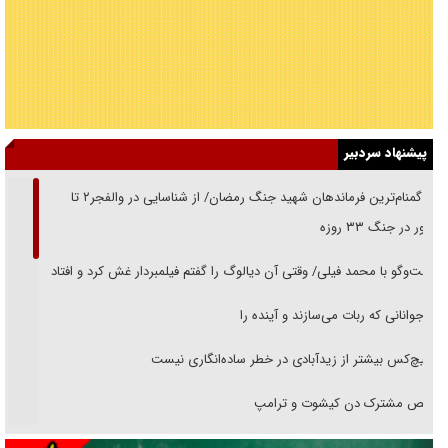
پیشنهاد سردبیر
از گمنام‌ترین فرماندهان شهید جنگ رمضان/ از شناسایی در والفجر۲ تا
حضور در جنگ ۳۳ روزه
گفت‌وگو با محمد فیلی/ وقتی آن دیالوگ را گفتم فیلمبردار غش کرد و افتاد
نوجوانانی که ربات می‌سازند و آینده را
هیچ‌کس بیشتر از زیدآبادی در خطر ساده‌انگاری نیست
رقص مشترک دن کیشوت و ترامپ
دنده دولت به واگذاری مسئله‌دار ایران‌خودرو/ خصوصی‌سازی یا انحصار؟