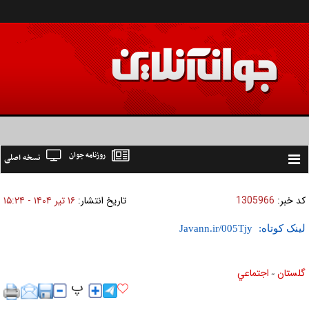
روزنامه جوان
نسخه اصلی
Toggle
navigation
کد خبر:
1305966
تاریخ انتشار:
۱۶ تير ۱۴۰۴ - ۱۵:۲۴
لینک کوتاه:
گلستان
اجتماعي
»