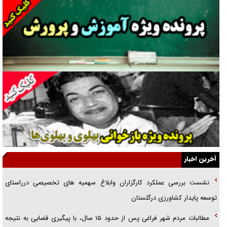
غریزه‌ی بقا و آقای باقی و رفقا
جراحی‌های زیبایی با مدرک فوق‌دیپلم! + گفت‌وگو با متهم
گفت‌وگو با همسر یکی از شهدای جنگ رمضان/ پیکر بی‌سر شهید را از
انگشت‌های پا شناسایی کردیم
نسلی که آنلاین الگو می‌گیرد
گفت‌وگو با آیت‌الله جاودان/ جفای مخالفان مکانت معنوی رهبر شهید را
ارتقا می‌داد
آخرین اخبار
راننده مست به قانون می‌خندد
نشست بررسی عملکرد کارگزاران وابلاغ سهمیه های تخصیصی درراستای
همه آقای دوربینی شده‌ایم!
توسعه پایدار کشاورزی درگلستان
قصه ناتمام سرویس مدارس
مطالبات مردم شهر فراغی پس از حدود ۱۵ سال، با پیگیری قضایی به نتیجه