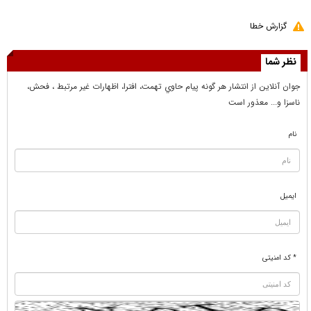
گزارش خطا
نظر شما
جوان آنلاين از انتشار هر گونه پيام حاوي تهمت، افترا، اظهارات غير مرتبط ، فحش،
ناسزا و... معذور است
نام
ایمیل
* کد امنیتی