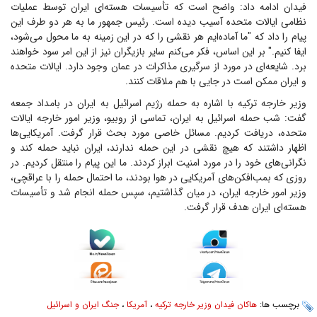
فیدان ادامه داد: واضح است که تأسیسات هسته‌ای ایران توسط عملیات
نظامی ایالات متحده آسیب دیده است. رئیس جمهور ما به هر دو طرف این
پیام را داد که "ما آماده‌ایم هر نقشی را که در این زمینه به ما محول می‌شود،
ایفا کنیم." بر این اساس، فکر می‌کنم سایر بازیگران نیز از این امر سود خواهند
برد. شایعه‌ای در مورد از سرگیری مذاکرات در عمان وجود دارد. ایالات متحده
و ایران ممکن است در جایی با هم ملاقات کنند.
وزیر خارجه ترکیه با اشاره به حمله رژیم اسرائیل به ایران در بامداد جمعه
گفت: شب حمله اسرائیل به ایران، تماسی از روبیو، وزیر امور خارجه ایالات
متحده، دریافت کردیم. مسائل خاصی مورد بحث قرار گرفت. آمریکایی‌ها
اظهار داشتند که هیچ نقشی در این حمله ندارند، ایران نباید حمله کند و
نگرانی‌های خود را در مورد امنیت ابراز کردند. ما این پیام را منتقل کردیم. در
روزی که بمب‌افکن‌های آمریکایی در هوا بودند، ما احتمال حمله را با عراقچی،
وزیر امور خارجه ایران، در میان گذاشتیم، سپس حمله انجام شد و تأسیسات
هسته‌ای ایران هدف قرار گرفت.
برچسب ها:
هاکان فیدان وزیر خارجه ترکیه
،
آمریکا
،
جنگ ایران و اسرائیل