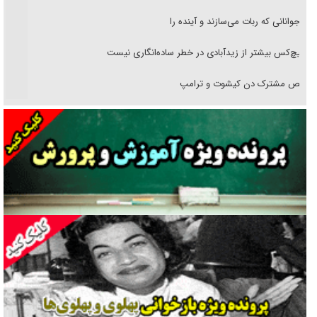
نوجوانانی که ربات می‌سازند و آینده را
هیچ‌کس بیشتر از زیدآبادی در خطر ساده‌انگاری نیست
رقص مشترک دن کیشوت و ترامپ
دنده دولت به واگذاری مسئله‌دار ایران‌خودرو/ خصوصی‌سازی یا انحصار؟
غریزه‌ی بقا و آقای باقی و رفقا
جراحی‌های زیبایی با مدرک فوق‌دیپلم! + گفت‌وگو با متهم
گفت‌وگو با همسر یکی از شهدای جنگ رمضان/ پیکر بی‌سر شهید را از
انگشت‌های پا شناسایی کردیم
نسلی که آنلاین الگو می‌گیرد
گفت‌وگو با آیت‌الله جاودان/ جفای مخالفان مکانت معنوی رهبر شهید را
ارتقا می‌داد