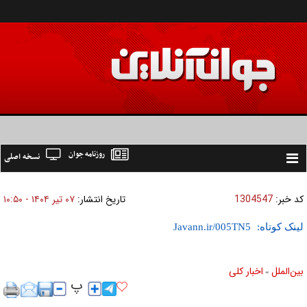
روزنامه جوان
نسخه اصلی
Toggle
navigation
کد خبر:
1304547
تاریخ انتشار:
۰۷ تير ۱۴۰۴ - ۱۰:۵۰
لینک کوتاه:
بين‌الملل
اخبار كلی
»