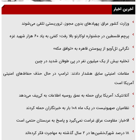
آخرین اخبار
راننده مست به قانون می‌خندد
وزارت کشور عراق: پهپادهای بدون مجوز، تروریستی تلقی می‌شوند
همه آقای دوربینی شده‌ایم!
پرچم فلسطین در جشنواره لوکارنو بالا رفت؛ کفنی به یاد ۶۰ هزار شهید غزه
قصه ناتمام سرویس مدارس
نگرانی تل‌آویو از پیوستن قاهره به «توافق مکه»
آیا مقاومت فلسطین خلع‌سلاح می‌شود؟
تخلیه بیش از یک میلیون نفر در پی طوفان شدید در چین
مقامات امنیتی سابق هشدار دادند: ترامپ در حال حذف حفاظ‌های امنیتی
آمریکا است
آتلانتیک: آمریکا برای حمله به عمق روسیه اطلاعات به کی‌یف می‌دهد
نظامیان صهیونیست در یک ماه ۱۰۸ بار به خبرنگاران حمله کردند
الاخبار: مقاومت عراق غرامت نمی‌گیرد و پاسخ به عربستان حتمی است
۱۸ درصد شهرک‌نشین‌ها در ۲ سال گذشته به مهاجرت فکر کرده‌اند