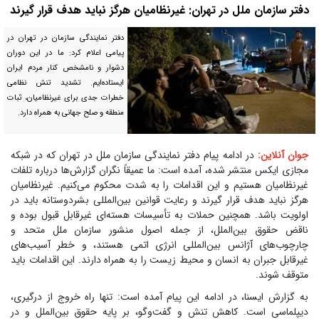
دفتر سازمان ملل در تهران: غیرنظامیان هرگز نباید هدف قرار گیرند
دفتر نمایندگی سازمان در تهران در
پیامی اعلام کرد: ما در این دوران
دشوار و نامشخص کنار مردم ایران
ایستاده‌ایم. تشدید تنش نظامی
خطرات جدی برای غیرنظامیان، ثبات
منطقه و صلح جهانی به همراه دارد.
جوان آنلاین:
در ادامه پیام دفتر نمایندگی سازمان ملل در تهران که در شبکه
مجازی ایکس منتشر شده، آمده است: ما عمیقاً نگران گزارش‌ها درباره تلفات
غیرنظامیان هستیم و این اقدامات را به شدت محکوم می‌کنیم. غیرنظامیان
هرگز نباید هدف قرار گیرند و رعایت قوانین بین‌المللی بشردوستانه باید در
اولویت باشد. همچنین حملات به تأسیسات هسته‌ای غیرقابل قبول بوده و
ناقض حقوق بین‌الملل، از جمله اصول منشور سازمان ملل متحد و
چارچوب‌های آژانس بین‌المللی انرژی اتمی هستند، و خطر آسیب‌های
غیرقابل جبران به انسان و محیط زیست را به همراه دارند. این اقدامات باید
متوقف شوند.
به گزارش ایسنا، در ادامه این پیام آمده است: تنها راه خروج از درگیری،
دیپلماسی است. کاهش تنش و گفت‌و‌گو، بر پایه حقوق بین‌الملل و در