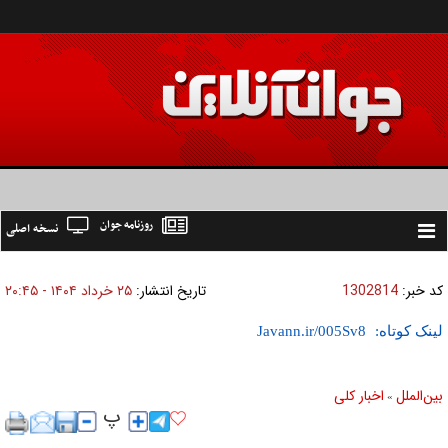
روزنامه جوان
نسخه اصلی
Toggle
navigation
کد خبر:
1302814
تاریخ انتشار:
۲۵ خرداد ۱۴۰۴ - ۲۰:۴۵
لینک کوتاه:
بين‌الملل
اخبار كلی
»