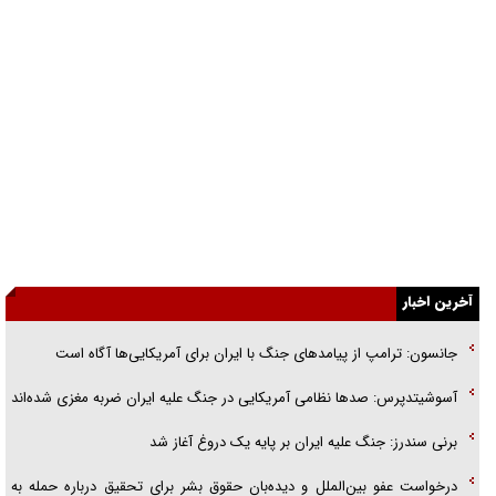
فوتبال و آن «بالا»!
راهبرد غافلگیری با نسل جدید پهپاد‌ها
جنجال پزشکان تقلبی در صنعت زیبایی
یهودی‌ها در ادبیات داستانی اروپا؛ از شکسپیر تا دیکنز
گفت‌وگو با خواهر یکی از شهدای جنگ رمضان/ خواهرم فرمانده جهادی و
اهل خدمت بی‌منت بود
آخرین اخبار
جزئیات شکنجه‌هایم فراتر از آن است که در بیان بگنجد!
جانسون: ترامپ از پیامد‌های جنگ با ایران برای آمریکایی‌ها آگاه است
گزارش «جوان» از قوانین سخت‌گیرانه ۶ قاره در برابر یورش به پاسگاه‌های
پلیس
آسوشیتدپرس: صد‌ها نظامی آمریکایی در جنگ علیه ایران ضربه مغزی شده‌اند
تحلیل ابعاد پیام رهبر انقلاب به حزب‌الله/ مقاومت نقشه راه آینده غرب آسیا
برنی سندرز: جنگ علیه ایران بر پایه یک دروغ آغاز شد
درخواست عفو بین‌الملل و دیده‌بان حقوق بشر برای تحقیق درباره حمله به