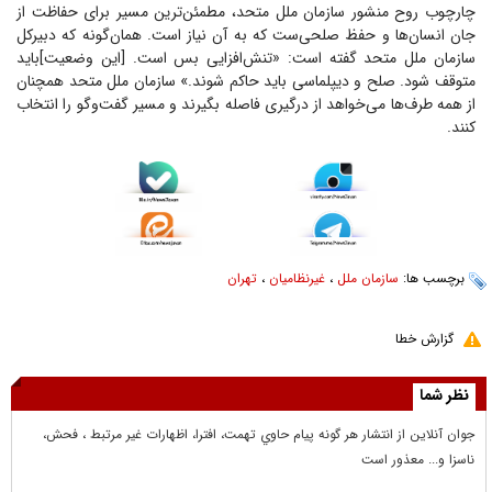
چارچوب روح منشور سازمان ملل متحد، مطمئن‌ترین مسیر برای حفاظت از
جان انسان‌ها و حفظ صلحی‌ست که به آن نیاز است. همان‌گونه که دبیرکل
سازمان ملل متحد گفته است: «تنش‌افزایی بس است. [این وضعیت]باید
متوقف شود. صلح و دیپلماسی باید حاکم شوند.» سازمان ملل متحد همچنان
از همه طرف‌ها می‌خواهد از درگیری فاصله بگیرند و مسیر گفت‌و‌گو را انتخاب
کنند.
برچسب ها:
سازمان ملل
،
غیرنظامیان
،
تهران
گزارش خطا
نظر شما
جوان آنلاين از انتشار هر گونه پيام حاوي تهمت، افترا، اظهارات غير مرتبط ، فحش،
ناسزا و... معذور است