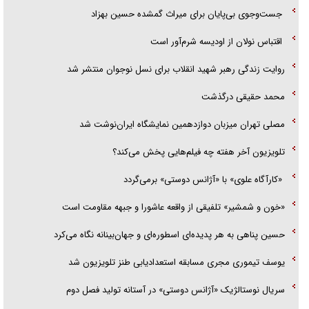
جزئیات شکنجه‌هایم فراتر از آن است که در بیان بگنجد!
اقتباس نولان از اودیسه شرم‌آور است
گزارش «جوان» از قوانین سخت‌گیرانه ۶ قاره در برابر یورش به پاسگاه‌های
روایت زندگی رهبر شهید انقلاب برای نسل نوجوان منتشر شد
پلیس
محمد حقیقی درگذشت
مصلی تهران میزبان دوازدهمین نمایشگاه ایران‌نوشت شد
تلویزیون آخر هفته چه فیلم‌هایی پخش می‌کند؟
«کارآگاه علوی» با «آژانس دوستی» برمی‌گردد
«خون و شمشیر» تلفیقی از واقعه عاشورا و جبهه مقاومت است
حسین پناهی به هر پدیده‌ای اسطوره‌ای و جهان‌بینانه نگاه می‌کرد
یوسف تیموری مجری مسابقه استعدادیابی طنز تلویزیون شد
سریال نوستالژیک «آژانس دوستی» در آستانه تولید فصل دوم
آستان مقدس علوی: ۱۷ میلیون و ۵۰۰ هزار زائر از نجف به کربلا رفتند