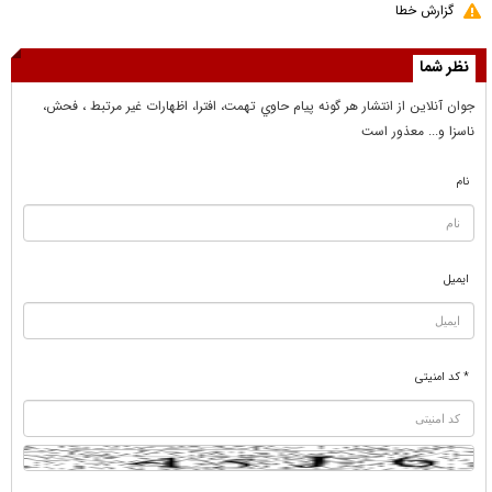
گزارش خطا
نظر شما
جوان آنلاين از انتشار هر گونه پيام حاوي تهمت، افترا، اظهارات غير مرتبط ، فحش،
ناسزا و... معذور است
نام
ایمیل
* کد امنیتی