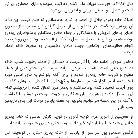
سال ۱۳۸۳ در فهرست میراث ملی کشور به ثبت رسیده و دارای معماری ایرانی
است و شامل دو بخش درونی و اندرونی می‌شود.
احیاگر خانه پدری جلال آل احمد با اشاره به مسائلی که حین مرمت این بنا با
آن رو‌به‌رو بود گفت: در ابتدا و پس از تحویل گرفتن این مجموعه از صندوق
احیای بنا‌های تاریخی با مشکلاتی از جمله حضور معتادان و متجاهران رو‌به‌رو
بودیم همچنین این بنا تبدیل به محل تفکیک زباله شده بود از این رو درصدد
انجام فعالیت‌های اجتماعی جهت سامان بخشیدن به محیط خانه اقدام
کردیم.
کاظمی دولابی ادامه داد: با آغاز مرمت با مسائلی از جمله رطوبت شدید خانه
که هنوز باقی است، نامناسب بودن شرایط مرمت در بخش‌هایی از جمله
مطبخ و شربت خانه رو‌به‌رو شدیم و برای آنکه بتوانیم به بنای اصلی دوره
قاجار دستیابیم ناچار شدیم سیمان‌ها و گچ‌هایی را که طی سال‌های گذشته
روی آجر‌ها کشیده شده بود بتراشیم و بخش‌های الحاق شده را برچینیم. تمام
این مسائل علاوه بر هزینه زمان هنگفتی را جهت مرمت بر دوش ما گذاشت
تا آنکه در این لحظه می‌توانیم بگوییم به نقطه پایانی مرمت این بنای تاریخی
رسیده‌ایم.
او همچنین از اجرای طرح کوچه گالری در کوچه کارکن اساسی که خانه پدری
جلال‌آل‌احمد در آن قرار دارد خبر داد و توضیحاتی در این خصوص ارائه داد.
نرگس معدنی پور نیز پس از بازدید از خانه پدری جلال در توصیف این