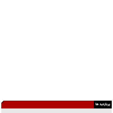
پربازدید ها
خواهرم فرمانده جهادی و اهل خدمت بی‌منت بود