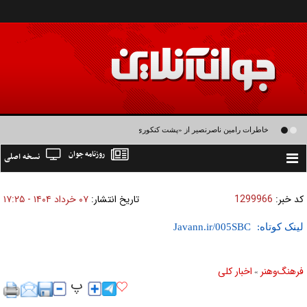
خاطرات رامین ناصرنصیر از «پشت‌ کنکوری‌ها» و رضا داوودنژاد: رضا کودک درون فعالی
روزنامه جوان
نسخه اصلی
داشت و خیلی راحت به شوق می‌آمد
Toggle
navigation
کد خبر:
1299966
تاریخ انتشار:
۰۷ خرداد ۱۴۰۴ - ۱۷:۲۵
لینک کوتاه:
فرهنگ‌و‌هنر
اخبار كلی
»