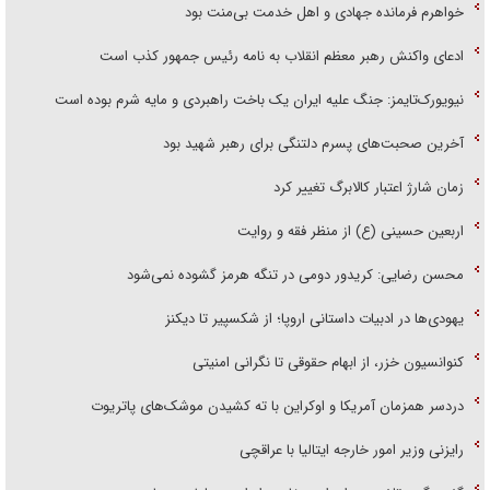
ادعای واکنش رهبر معظم انقلاب به نامه رئیس جمهور کذب است
نیویورک‌تایمز: جنگ علیه ایران یک باخت راهبردی و مایه شرم بوده است
آخرین صحبت‌های پسرم دلتنگی برای رهبر شهید بود
زمان شارژ اعتبار کالابرگ تغییر کرد
اربعین حسینی (ع) از منظر فقه و روایت
محسن رضایی: کریدور دومی در تنگه هرمز گشوده نمی‌شود
یهودی‌ها در ادبیات داستانی اروپا؛ از شکسپیر تا دیکنز
کنوانسیون خزر، از ابهام حقوقی تا نگرانی امنیتی
دردسر همزمان آمریکا و اوکراین با ته کشیدن موشک‌های پاتریوت
رایزنی وزیر امور خارجه ایتالیا با عراقچی
گفت‌وگوی تلفنی وزرای امور خارجه ایران و سلطنت عمان